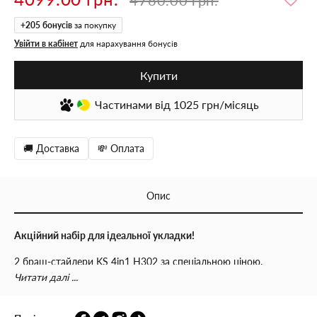
+
205
бонусів
за покупку
Увійти в кабінет
для нарахування бонусів
Купити
Частинами
від 1025
грн/місяць
🚚 Доставка
💸 Оплата
Опис
Акційний набір для ідеальної укладки!
2 браш-стайлери KS 4in1 H302 за спеціальною ціною.
Створюйте об’єм, вирівнюйте волосся та робіть красиві
Читати далі ...
укладки легко та швидко щодня.
Вигідна пропозиція для себе та на подарунок.