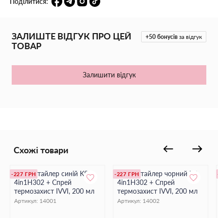
Поділитися:
ЗАЛИШТЕ ВІДГУК ПРО ЦЕЙ
+50
бонусів
за відгук
ТОВАР
Залишити відгук
Схожі товари
Браш-стайлер синій KS
Браш-стайлер чорний KS
-227 ГРН
-227 ГРН
4in1H302 + Спрей
4in1H302 + Спрей
термозахист IVVI, 200 мл
термозахист IVVI, 200 мл
Артикул:
14001
Артикул:
14002