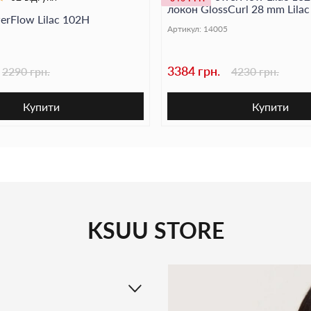
локон GlossCurl 28 mm Lila
rFlow Lilac 102Н
Артикул:
14005
3384 грн.
2290 грн.
4230 грн.
Купити
Купити
KSUU STORE