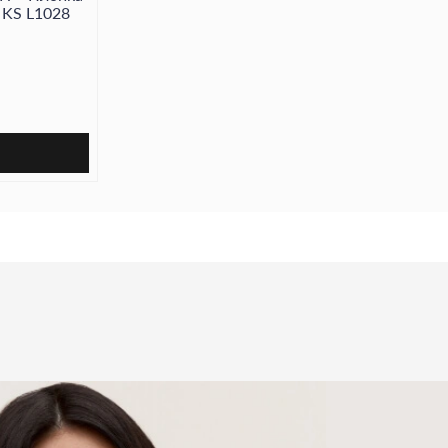
c KS L1028