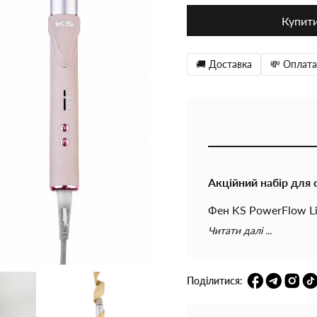
Купит
🚚 Доставка
💸 Оплата
Акційний набір для 
Фен KS PowerFlow Li
L1028 за спеціальн
Читати далі ...
красиві локони з ле
Ідеальне поєднання 
Поділитися: