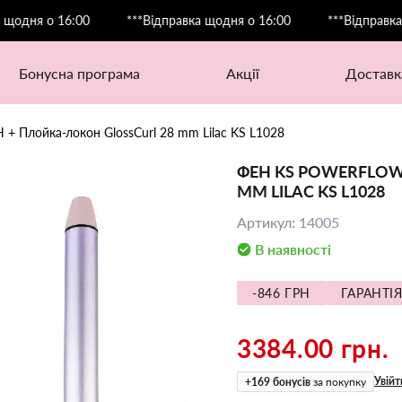
я о 16:00
***Відправка щодня о 16:00
***Відправка щодн
бонусна програма
акції
доставк
Н + Плойка-локон GlossCurl 28 mm Lilac KS L1028
ФЕН KS POWERFLOW 
MM LILAC KS L1028
Артикул
:
14005
В наявності
-846 ГРН
ГАРАНТІЯ
3384.00 грн.
Увійт
+
169
бонусів
за покупку