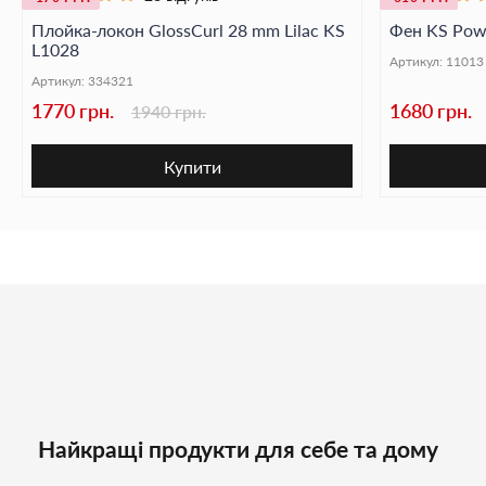
Плойка-локон GlossCurl 28 mm Lilac KS
Фен KS Powe
L1028
Артикул:
11013
Артикул:
334321
1770 грн.
1680 грн.
1940 грн.
Купити
Найкращі продукти для себе та дому