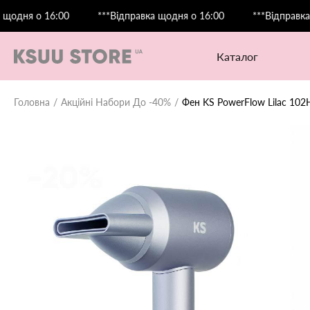
я о 16:00
***Відправка щодня о 16:00
***Відправка щодн
каталог
Головна
Акційні Набори До -40%
Фен KS PowerFlow Lilac 102