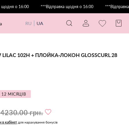
я о 16:00
***Відправка щодня о 16:00
***Відправка щодн
RU
UA
а
LILAC 102Н + ПЛОЙКА-ЛОКОН GLOSSCURL 28
 12 МІСЯЦІВ
4230.00 грн.
и в кабінет
для нарахування бонусів