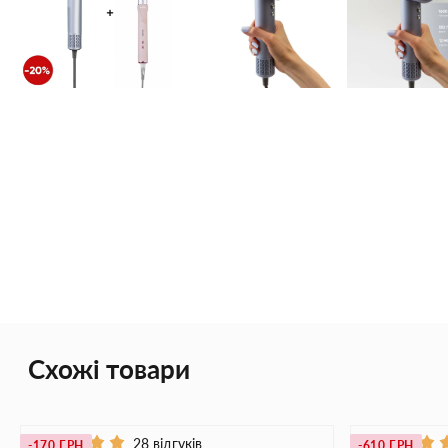
Схожі товари
28 відгуків
-170 ГРН
-610 ГРН