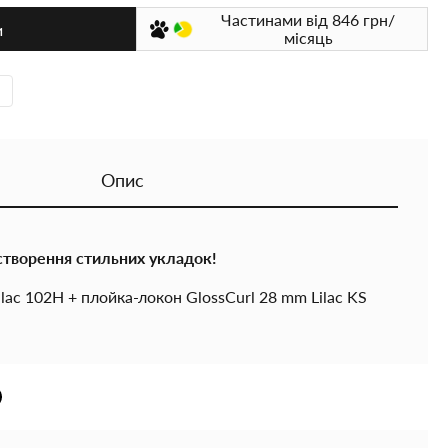
Частинами
від 846
грн/
и
місяць
Опис
створення стильних укладок!
lac 102H + плойка-локон GlossCurl 28 mm Lilac KS
ою ціною. Швидко висушуйте волосся та створюйте
гкістю прямо вдома.
для щоденних та святкових образів.