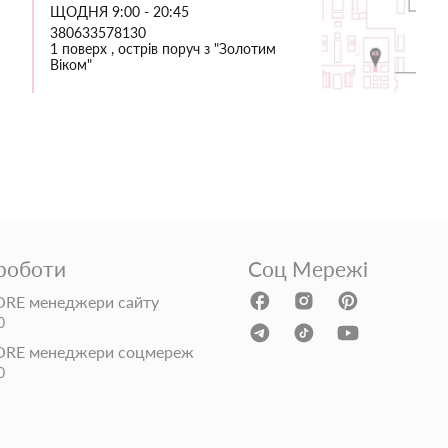
ЩОДНЯ 9:00 - 20:45
380633578130
1 поверх , острів поруч з "Золотим
Віком"
 роботи
Соц Мережі
RE менеджери сайту
0
ORE менеджери соцмереж
0