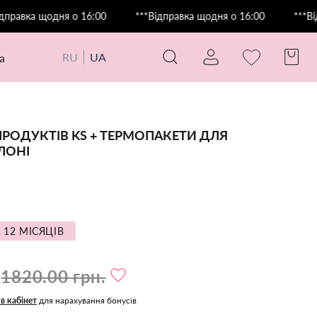
ка щодня о 16:00
***Відправка щодня о 16:00
***Відправ
RU
UA
а
РОДУКТІВ KS + ТЕРМОПАКЕТИ ДЛЯ
ЛОНІ
 12 МІСЯЦІВ
1820.00 грн.
 в кабінет
для нарахування бонусів