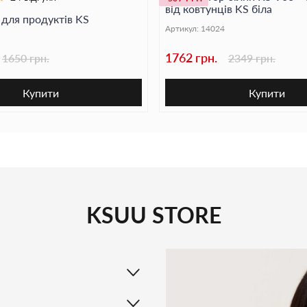
від ковтунців KS біла
 для продуктів KS
Артикул:
14024
1762 грн.
1650 грн.
2349 грн.
Купити
Купити
KSUU STORE