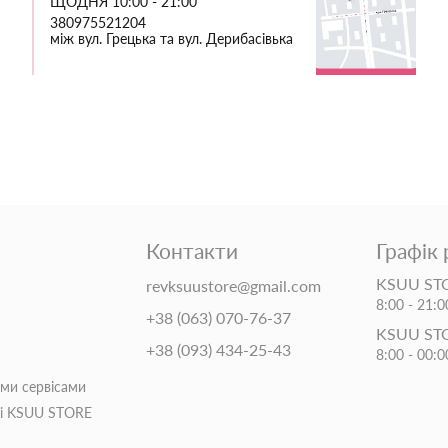
ЩОДНЯ 10:00 - 21:00
380975521204
між вул. Грецька та вул. Дерибасівька
Контакти
Графік
KSUU STO
revksuustore@gmail.com
8:00 - 21:0
+38 (063) 070-76-37
KSUU ST
+38 (093) 434-25-43
8:00 - 00:0
іми сервісами
ті KSUU STORE