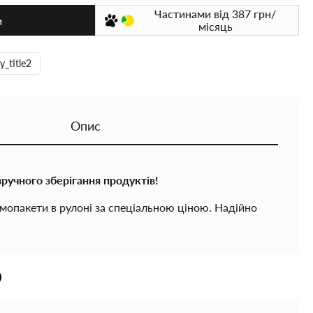
Частинами
від 387
грн/
и
місяць
y_title2
Опис
зручного зберігання продуктів!
мопакети в рулоні за спеціальною ціною. Надійно
продуктів, захищайте їх від сторонніх запахів та
лодильнику й морозильній камері.
ля кожної кухні.