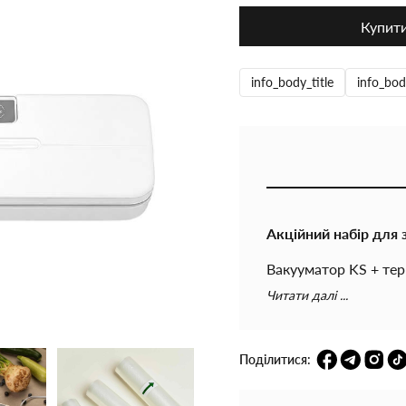
Купит
info_body_title
info_bod
Акційний набір для 
Вакууматор KS + тер
зберігайте свіжість 
Читати далі ...
економте місце в хо
Практичне рішення д
Поділитися: