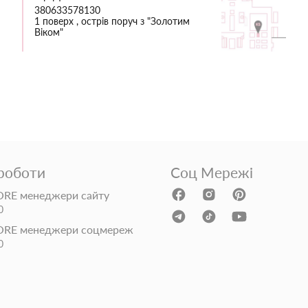
380633578130
1 поверх , острів поруч з "Золотим
Віком"
 роботи
Соц Мережі
RE менеджери сайту
0
ORE менеджери соцмереж
0