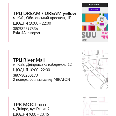
ТРЦ DREAM / DREAM yellow
м. Київ, Оболонський проспект, 1Б
ЩОДНЯ 10:00 - 22:00
380932597836
Вхід 4А, ліворуч
ТРЦ River Mall
м. Київ, Дніпровська набережна 12
ЩОДНЯ 10:00 -22:00
380930250190
2 поверх, біля магазину MIRATON
ТРК МОСТ-сіті
м.Дніпро, вул.Глінки 2
ЩОДНЯ 9:00 - 20:45