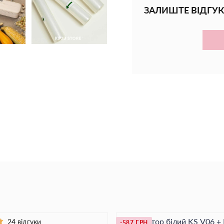
ЗАЛИШТЕ ВІДГУК
Вакууматор білий KS V06 
24 відгуки
-587 ГРН