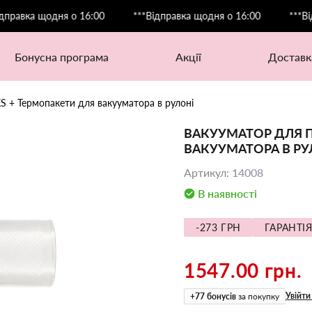
ка щодня о 16:00
***Відправка щодня о 16:00
***Відправ
бонусна програма
акції
доставк
S + Термопакети для вакууматора в рулоні
ВАКУУМАТОР ДЛЯ П
ВАКУУМАТОРА В РУ
Артикул
:
14008
В наявності
-273 ГРН
ГАРАНТІЯ
1547.00 грн.
Увійти
+
77
бонусів
за покупку