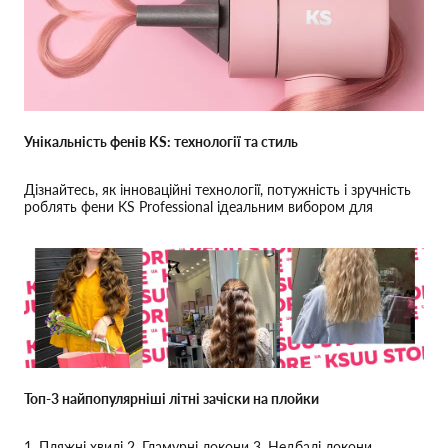
Унікальність фенів KS: технології та стиль
Дізнайтесь, як інноваційні технології, потужність і зручність
роблять фени KS Professional ідеальним вибором для
кожного, хто цінує якість та стиль.
Топ-3 найпопулярніші літні зачіски на плойки
1. Пляжні хвилі 2. Гламурні локони 3. Недбалі локони