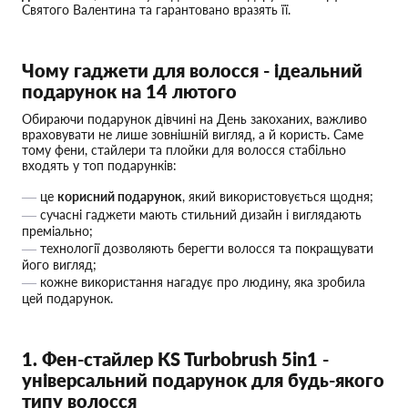
Святого Валентина та гарантовано вразять її.
Чому гаджети для волосся - ідеальний
подарунок на 14 лютого
Обираючи подарунок дівчині на День закоханих, важливо
враховувати не лише зовнішній вигляд, а й користь. Саме
тому фени, стайлери та плойки для волосся стабільно
входять у топ подарунків:
це
корисний подарунок
, який використовується щодня;
сучасні гаджети мають стильний дизайн і виглядають
преміально;
технології дозволяють берегти волосся та покращувати
його вигляд;
кожне використання нагадує про людину, яка зробила
цей подарунок.
1. Фен-стайлер KS Turbobrush 5in1 -
універсальний подарунок для будь-якого
типу волосся