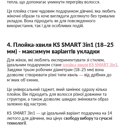
тепла, що допомагає уникнути перегріву волосся.
Ця плойка стане чудовим подарунком дівчині, яка любить
жіночні образи та хоче виглядати доглянуто без тривалих
укладок. Вона підходить як для повсякденного
використання, так і для особливих подій.
4. Плойка-хвиля KS SMART 3in1 (18–25
мм) - максимум варіантів укладки
Для жінок, які люблять експериментувати зі стилем,
ідеальним подарунком стане
плойка-хвиля KS SMART 3in1
.
Завдяки трьом робочим діаметрам (18–25 мм) вона
дозволяє створювати різні типи хвиль — від дрібних до
м’яких об’ємних.
Це універсальний гаджет, який замінює одразу кілька
плойок. Він підходить для волосся різної довжини та
структури, а також дозволяє швидко змінювати образ
залежно від настрою.
KS SMART 3in1 — це ідеальний варіант подарунка на 14
лютого для дівчини, яка цінує
свободу вибору та сучасні
технології
.