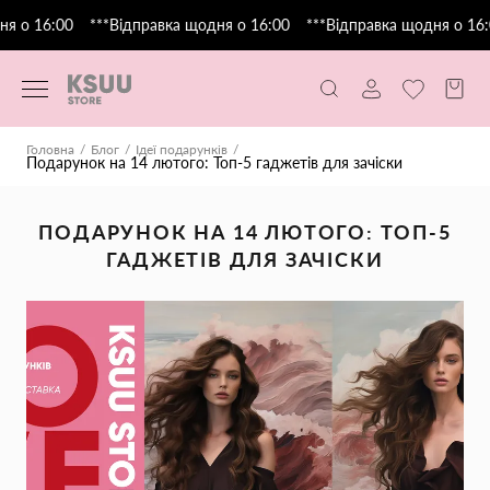
 о 16:00
***Відправка щодня о 16:00
***Відправка щодня о 16:0
Головна
Блог
Ідеї подарунків
Подарунок на 14 лютого: Топ-5 гаджетів для зачіски
ПОДАРУНОК НА 14 ЛЮТОГО: ТОП-5
ГАДЖЕТІВ ДЛЯ ЗАЧІСКИ