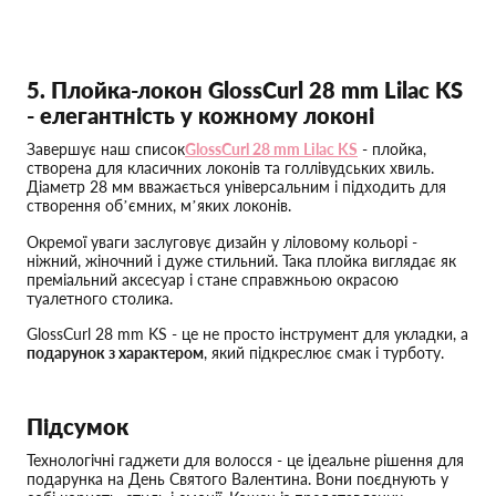
5. Плойка-локон GlossCurl 28 mm Lilac KS
- елегантність у кожному локоні
Завершує наш список
GlossCurl 28 mm Lilac KS
- плойка,
створена для класичних локонів та голлівудських хвиль.
Діаметр 28 мм вважається універсальним і підходить для
створення об’ємних, м’яких локонів.
Окремої уваги заслуговує дизайн у ліловому кольорі -
ніжний, жіночний і дуже стильний. Така плойка виглядає як
преміальний аксесуар і стане справжньою окрасою
туалетного столика.
GlossCurl 28 mm KS - це не просто інструмент для укладки, а
подарунок з характером
, який підкреслює смак і турботу.
Підсумок
Технологічні гаджети для волосся - це ідеальне рішення для
подарунка на День Святого Валентина. Вони поєднують у