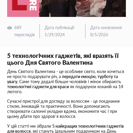
689
Дата публікації
:
Дата оновлення
:
переглядів
1/29/2024
8/5/2026
5 технологічних гаджетів, які вразять її
цього Дня Святого Валентина
День Святого Валентина - це особливе свято, коли хочеться
не просто подарувати річ, а
передати емоцію, турботу та
увагу
. Саме тому дедалі більше чоловіків і жінок обирають
технологічні гаджети для краси
як подарунок коханій на 14
лютого.
Сучасні пристрої для догляду за волоссям - це поєднання
стилю, інновацій та практичності. Вони допомагають
створювати салонні укладки вдома, економити час і при
цьому дбати про здоров’я волосся.
У цій статті ми зібрали
5 найкращих технологічних гаджетів
для волосся
, які стануть ідеальним подарунком на День