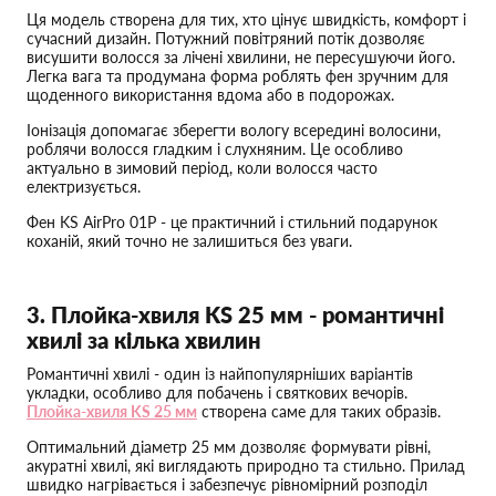
Ця модель створена для тих, хто цінує швидкість, комфорт і
сучасний дизайн. Потужний повітряний потік дозволяє
висушити волосся за лічені хвилини, не пересушуючи його.
Легка вага та продумана форма роблять фен зручним для
щоденного використання вдома або в подорожах.
Іонізація допомагає зберегти вологу всередині волосини,
роблячи волосся гладким і слухняним. Це особливо
актуально в зимовий період, коли волосся часто
електризується.
Фен KS AirPro 01P - це практичний і стильний подарунок
коханій, який точно не залишиться без уваги.
3. Плойка-хвиля KS 25 мм - романтичні
хвилі за кілька хвилин
Романтичні хвилі - один із найпопулярніших варіантів
укладки, особливо для побачень і святкових вечорів.
Плойка-хвиля KS 25 мм
створена саме для таких образів.
Оптимальний діаметр 25 мм дозволяє формувати рівні,
акуратні хвилі, які виглядають природно та стильно. Прилад
швидко нагрівається і забезпечує рівномірний розподіл