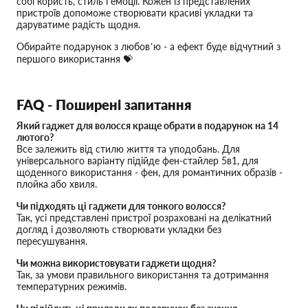
собі користь, стиль і емоції. Кожен із представлених
пристроїв допоможе створювати красиві укладки та
даруватиме радість щодня.
Обирайте подарунок з любов’ю - а ефект буде відчутний з
першого використання 💝
FAQ - Поширені запитання
Який гаджет для волосся краще обрати в подарунок на 14
лютого?
Все залежить від стилю життя та уподобань. Для
універсального варіанту підійде фен-стайлер 5в1, для
щоденного використання - фен, для романтичних образів -
плойка або хвиля.
Чи підходять ці гаджети для тонкого волосся?
Так, усі представлені пристрої розраховані на делікатний
догляд і дозволяють створювати укладки без
пересушування.
Чи можна використовувати гаджети щодня?
Так, за умови правильного використання та дотримання
температурних режимів.