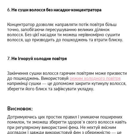
6.
Не суши волосся без насадки-концентратора
Концентратор дозволяє направляти потік повітря більш
точно, запобігаючи пересушуванню великих ділянок
волосся. Без цієї насадки ти можеш нерівномірно сушити
волосся, що призводить до пошкоджень та втрати блиску.
7.
Не ігноруй холодне повітря
Закінчення сушки волосся гарячим повітрям може призвести
до пошкоджень. Використовуй
режим холодного повітря
наприкінці сушки — це допоможе закрити кутикулу волосся,
зберегти його блиск та зафіксувати укладку.
Висновок:
Дотримуючись цих простих правил і уникаючи поширених
помилок, ти зможеш зберегти здоров’я свого волосся навіть
при регулярному використанні фена. Не нехтуй якісним
доглядом і завжди використовуй фен з обережністю — це