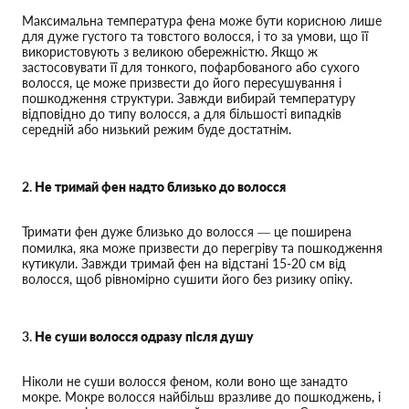
Максимальна температура фена може бути корисною лише
для дуже густого та товстого волосся, і то за умови, що її
використовують з великою обережністю. Якщо ж
застосовувати її для тонкого, пофарбованого або сухого
волосся, це може призвести до його пересушування і
пошкодження структури. Завжди вибирай температуру
відповідно до типу волосся, а для більшості випадків
середній або низький режим буде достатнім.
2.
Не тримай фен надто близько до волосся
Тримати фен дуже близько до волосся — це поширена
помилка, яка може призвести до перегріву та пошкодження
кутикули. Завжди тримай фен на відстані 15-20 см від
волосся, щоб рівномірно сушити його без ризику опіку.
3.
Не суши волосся одразу після душу
Ніколи не суши волосся феном, коли воно ще занадто
мокре. Мокре волосся найбільш вразливе до пошкоджень, і