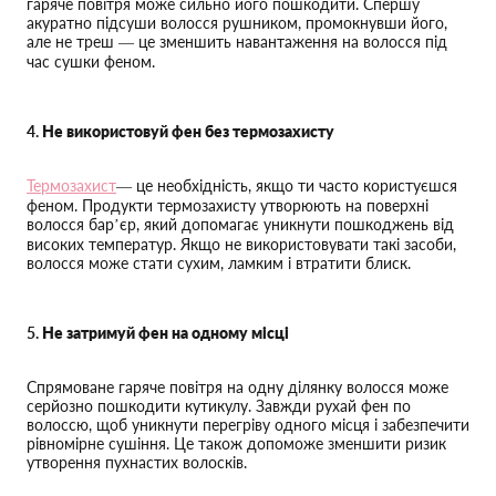
гаряче повітря може сильно його пошкодити. Спершу
акуратно підсуши волосся рушником, промокнувши його,
але не треш — це зменшить навантаження на волосся під
час сушки феном.
4.
Не використовуй фен без термозахисту
Термозахист
— це необхідність, якщо ти часто користуєшся
феном. Продукти термозахисту утворюють на поверхні
волосся бар’єр, який допомагає уникнути пошкоджень від
високих температур. Якщо не використовувати такі засоби,
волосся може стати сухим, ламким і втратити блиск.
5.
Не затримуй фен на одному місці
Спрямоване гаряче повітря на одну ділянку волосся може
серйозно пошкодити кутикулу. Завжди рухай фен по
волоссю, щоб уникнути перегріву одного місця і забезпечити
рівномірне сушіння. Це також допоможе зменшити ризик
утворення пухнастих волосків.