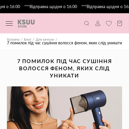
я о 16:00
***Відправка щодня о 16:00
***Відправка щодня о 16:
Головна
Блог
Для зачіски
7 помилок під час сушіння волосся феном, яких слід уникати
7 ПОМИЛОК ПІД ЧАС СУШІННЯ
ВОЛОССЯ ФЕНОМ, ЯКИХ СЛІД
УНИКАТИ