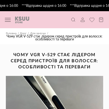
ня о 16:00
***Відправка щодня о 16:00
***Відправка щодня о 16:
Головна
Блог
Для зачіски
Чому VGR V-529 стає лідером серед пристроїв для волосся:
особливості та переваги
ЧОМУ VGR V-529 СТАЄ ЛІДЕРОМ
СЕРЕД ПРИСТРОЇВ ДЛЯ ВОЛОССЯ:
ОСОБЛИВОСТІ ТА ПЕРЕВАГИ