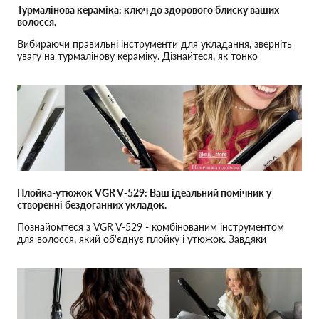
Турмалінова кераміка: ключ до здорового блиску ваших
волосся.
Вибираючи правильні інструменти для укладання, зверніть
увагу на турмалінову кераміку. Дізнайтеся, як тонко
розмелений турмалін може зменшити статичну електрику,
зберегти вологу в волоссі та подарувати йому здоровий
блиск. Ваши волосся будуть вам вдячні!
Плойка-утюжок VGR V-529: Ваш ідеальний помічник у
створенні бездоганних укладок.
Познайомтеся з VGR V-529 - комбінованим інструментом
для волосся, який об'єднує плойку і утюжок. Завдяки
турмаліновій кераміці, п'ятьом температурним режимам і
швидкому нагріванню, цей пристрій стає незамінним у
процесі догляду за волоссям.