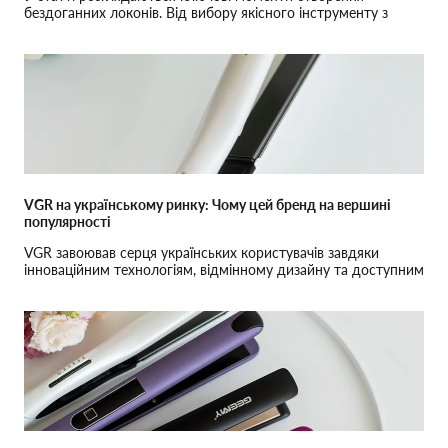
бездоганних локонів. Від вибору якісного інструменту з
турмаліновим і керамічним покриттям до технік укладання
від професіоналів. Дізнайтеся, як досягти ідеального
результату у створенні кудрів.
VGR на українському ринку: Чому цей бренд на вершині
популярності
VGR завоював серця українських користувачів завдяки
інноваційним технологіям, відмінному дизайну та доступним
цінам. Множина позитивних відгуків свідчить про високу
якість їх продукції та довіру споживачів.