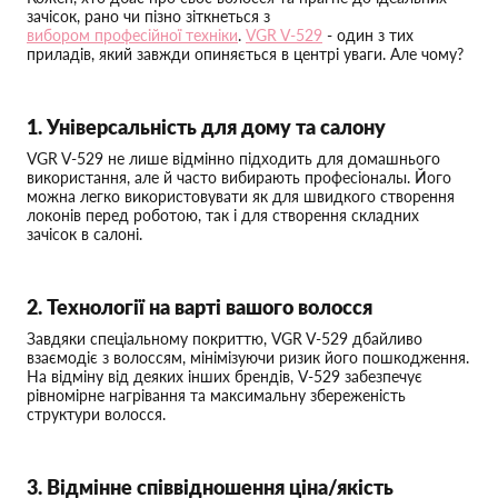
зачісок, рано чи пізно зіткнеться з
вибором професійної техніки
.
VGR V-529
- один з тих
приладів, який завжди опиняється в центрі уваги. Але чому?
1. Універсальність для дому та салону
VGR V-529 не лише відмінно підходить для домашнього
використання, але й часто вибирають професіоналы. Його
можна легко використовувати як для швидкого створення
локонів перед роботою, так і для створення складних
зачісок в салоні.
2. Технології на варті вашого волосся
Завдяки спеціальному покриттю, VGR V-529 дбайливо
взаємодіє з волоссям, мінімізуючи ризик його пошкодження.
На відміну від деяких інших брендів, V-529 забезпечує
рівномірне нагрівання та максимальну збереженість
структури волосся.
3. Відмінне співвідношення ціна/якість