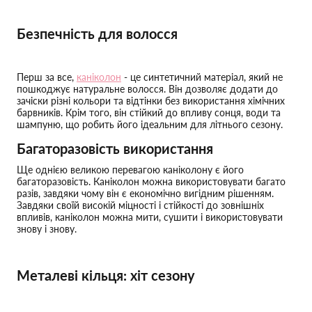
Безпечність для волосся
Перш за все,
каніколон
- це синтетичний матеріал, який не
пошкоджує натуральне волосся. Він дозволяє додати до
зачіски різні кольори та відтінки без використання хімічних
барвників. Крім того, він стійкий до впливу сонця, води та
шампуню, що робить його ідеальним для літнього сезону.
Багаторазовість використання
Ще однією великою перевагою каніколону є його
багаторазовість. Каніколон можна використовувати багато
разів, завдяки чому він є економічно вигідним рішенням.
Завдяки своїй високій міцності і стійкості до зовнішніх
впливів, каніколон можна мити, сушити і використовувати
знову і знову.
Металеві кільця: хіт сезону