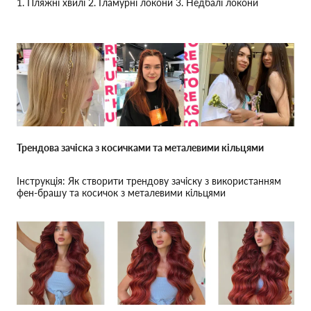
1. Пляжні хвилі 2. Гламурні локони 3. Недбалі локони
Трендова зачіска з косичками та металевими кільцями
Інструкція: Як створити трендову зачіску з використанням
фен-брашу та косичок з металевими кільцями