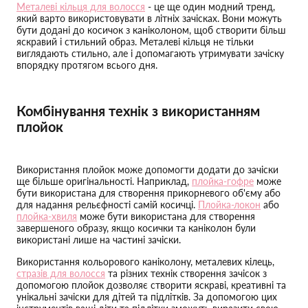
Металеві кільця для волосся
- це ще один модний тренд,
який варто використовувати в літніх зачісках. Вони можуть
бути додані до косичок з каніколоном, щоб створити більш
яскравий і стильний образ. Металеві кільця не тільки
виглядають стильно, але і допомагають утримувати зачіску
впорядку протягом всього дня.
Комбінування технік з використанням
плойок
Використання плойок може допомогти додати до зачіски
ще більше оригінальності. Наприклад,
плойка-гофре
може
бути використана для створення прикорневого об'єму або
для надання рельєфності самій косичці.
Плойка-локон
або
плойка-хвиля
може бути використана для створення
завершеного образу, якщо косички та каніколон були
використані лише на частині зачіски.
Використання кольорового каніколону, металевих кілець,
стразів для волосся
та різних технік створення зачісок з
допомогою плойок дозволяє створити яскраві, креативні та
унікальні зачіски для дітей та підлітків. За допомогою цих