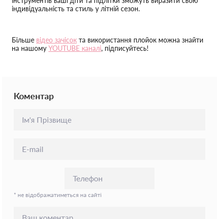
інструментів ваші діти та підлітки зможуть виразити свою
індивідуальність та стиль у літній сезон.
Більше
відео зачісок
та використання плойок можна знайти
на нашому
YOUTUBE каналі
, підписуйтесь!
Коментар
* не відображатиметься на сайті