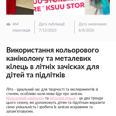
464
Дата публікації
:
Дата оновлення
:
переглядів
7/12/2023
8/8/2026
Використання кольорового
каніколону та металевих
кілець в літніх зачісках для
дітей та підлітків
Літо - ідеальний час для творчості та експериментів зі
стилем, особливо коли мова йде про зачіски.
Кольоровий каніколон
та
металеві кільця
- це два тренди
цього сезону, які допоможуть дітям та підліткам виразити
свою унікальність і зробити їх зачіски яскравими та
запам'ятовуєми.