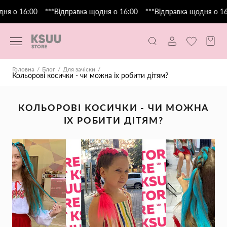
ня о 16:00
***Відправка щодня о 16:00
***Відправка щодня о 16:
Головна
Блог
Для зачіски
Кольорові косички - чи можна іх робити дітям?
КОЛЬОРОВІ КОСИЧКИ - ЧИ МОЖНА
ІХ РОБИТИ ДІТЯМ?