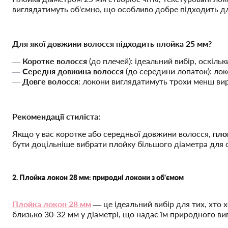
виглядатимуть об'ємно, що особливо добре підходить для
Для якої довжини волосся підходить плойка 25 мм?
Коротке волосся
(до плечей): ідеальний вибір, оскіль
Середня довжина волосся
(до середини лопаток): ло
Довге волосся
: локони виглядатимуть трохи менш вир
Рекомендації стиліста:
Якщо у вас коротке або середньої довжини волосся,
пло
бути доцільніше вибрати плойку більшого діаметра для с
2. Плойка локон 28 мм: природні локони з об'ємом
Плойка локон 28 мм
— це ідеальний вибір для тих, хто х
близько 30-32 мм у діаметрі, що надає їм природного ви