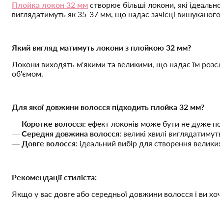
Плойка локон 32 мм
створює більші локони, які ідеальн
виглядатимуть як 35-37 мм, що надає зачісці вишуканого
Який вигляд матимуть локони з плойкою 32 мм?
Локони виходять м'якими та великими, що надає їм розс
об'ємом.
Для якої довжини волосся підходить плойка 32 мм?
Коротке волосся
: ефект локонів може бути не дуже п
Середня довжина волосся
: великі хвилі виглядатиму
Довге волосся
: ідеальний вибір для створення велики
Рекомендації стиліста:
Якщо у вас довге або середньої довжини волосся і ви хоч