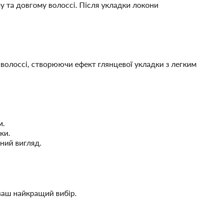
у та довгому волоссі. Після укладки локони
 волоссі, створюючи ефект глянцевої укладки з легким
м.
ки.
мний вигляд.
аш найкращий вибір.