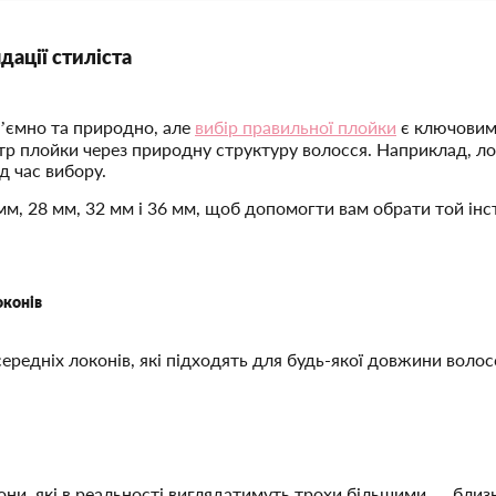
дації стиліста
б’ємно та природно, але
вибір правильної плойки
є ключовим
етр плойки через природну структуру волосся. Наприклад, л
д час вибору.
м, 28 мм, 32 мм і 36 мм, щоб допомогти вам обрати той інс
оконів
ередніх локонів, які підходять для будь-якої довжини волос
они, які в реальності виглядатимуть трохи більшими — близ