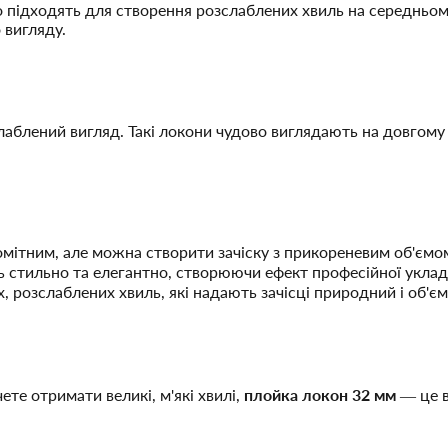
о підходять для створення розслаблених хвиль на середньом
 вигляду.
лаблений вигляд. Такі локони чудово виглядають на довгому
омітним, але можна створити зачіску з прикореневим об'ємо
ть стильно та елегантно, створюючи ефект професійної уклад
х, розслаблених хвиль, які надають зачісці природний і об'є
ете отримати великі, м'які хвилі,
плойка локон 32 мм
— це в