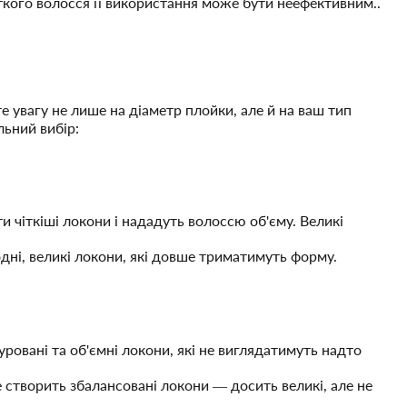
откого волосся її використання може бути неефективним.
.
 увагу не лише на діаметр плойки, але й на ваш тип
льний вибір:
 чіткіші локони і нададуть волоссю об'єму. Великі
дні, великі локони, які довше триматимуть форму.
ровані та об'ємні локони, які не виглядатимуть надто
 створить збалансовані локони — досить великі, але не