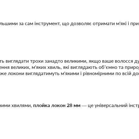
ими за сам інструмент, що дозволяє отримати м'які і природ
уть виглядати трохи занадто великими, якщо ваше волосся д
рення великих, м'яких хвиль, які виглядають об’ємно та прир
дже локони виглядатимуть м'якими і рівномірними по всій до
дними хвилями,
плойка локон 28 мм
— це універсальний інст