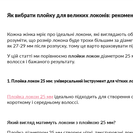
Як вибрати плойку для великих локонів: рекомен
Кожна жінка мріє про ідеальні локони, які виглядають о
розуміти, що розмір локона буде трохи більшим за діам
як 27-29 мм після розпуску, тому це варто враховувати пі
У цій статті ми порівнюємо
плойки локон
діаметром 25 м
волосся і бажаного результату.
1. Плойка локон 25 мм: універсальний інструмент для чітких л
Плойка локон 25 мм
ідеально підходить для створення с
короткому і середньому волоссі.
Який вигляд матимуть локони з плойкою 25 мм?
Плойка діаметром 25 мм створює чіткі, текстуровані лок