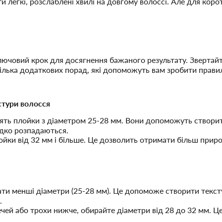
ти легкі, розслаблені хвилі на довгому волоссі. Але для кор
лючовий крок для досягнення бажаного результату. Звертайте
кілька додаткових порад, які допоможуть вам зробити прави
стури волосся
ять плойки з діаметром 25-28 мм. Вони допоможуть створити
идко розпадаються.
ойки від 32 мм і більше. Це дозволить отримати більш приро
ти менші діаметри (25-28 мм). Це допоможе створити тексту
.
чей або трохи нижче, обирайте діаметри від 28 до 32 мм. Це