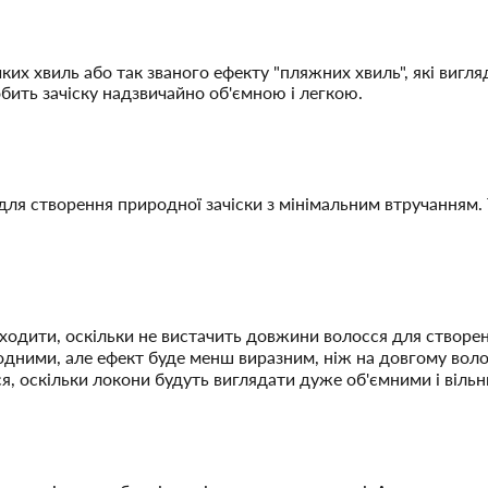
их хвиль або так званого ефекту "пляжних хвиль", які вигл
бить зачіску надзвичайно об'ємною і легкою.
ля створення природної зачіски з мінімальним втручанням.
дходити, оскільки не вистачить довжини волосся для створе
одними, але ефект буде менш виразним, ніж на довгому воло
ся, оскільки локони будуть виглядати дуже об'ємними і віль