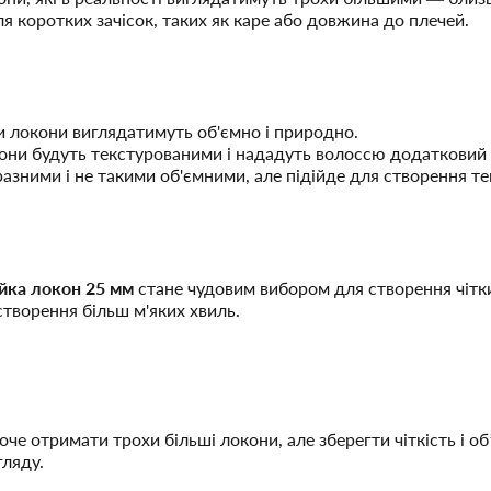
 коротких зачісок, таких як каре або довжина до плечей.
ки локони виглядатимуть об'ємно і природно.
кони будуть текстурованими і нададуть волоссю додатковий 
азними і не такими об'ємними, але підійде для створення те
йка локон 25 мм
стане чудовим вибором для створення чітки
творення більш м'яких хвиль.
оче отримати трохи більші локони, але зберегти чіткість і 
гляду.