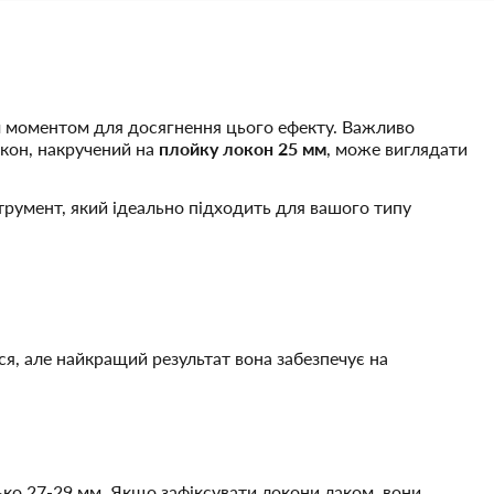
 моментом для досягнення цього ефекту. Важливо
окон, накручений на
плойку локон 25 мм
, може виглядати
трумент, який ідеально підходить для вашого типу
ся, але найкращий результат вона забезпечує на
ько 27-29 мм. Якщо зафіксувати локони лаком, вони