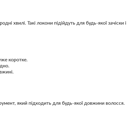
ні хвилі. Такі локони підійдуть для будь-якої зачіски і
уже коротке.
одно.
вжині.
румент, який підходить для будь-якої довжини волосся.