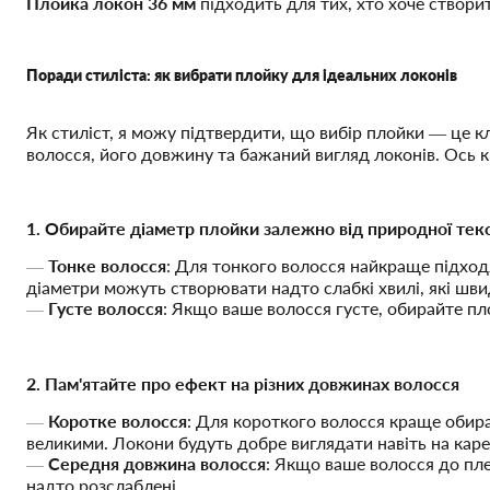
Плойка локон 36 мм
підходить для тих, хто хоче створи
Поради стиліста: як вибрати плойку для ідеальних локонів
Як стиліст, я можу підтвердити, що вибір плойки — це к
волосся, його довжину та бажаний вигляд локонів. Ось 
1. Обирайте діаметр плойки залежно від природної тек
Тонке волосся
: Для тонкого волосся найкраще підход
діаметри можуть створювати надто слабкі хвилі, які шв
Густе волосся
: Якщо ваше волосся густе, обирайте пл
2. Пам'ятайте про ефект на різних довжинах волосся
Коротке волосся
: Для короткого волосся краще обира
великими. Локони будуть добре виглядати навіть на каре
Середня довжина волосся
: Якщо ваше волосся до пле
надто розслаблені.