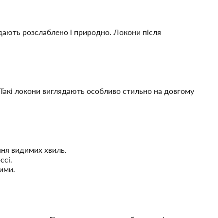
ядають розслаблено і природно. Локони після
 Такі локони виглядають особливо стильно на довгому
ння видимих хвиль.
ссі.
ними.