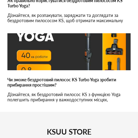
Як правильно користуватися бездротовим пилососом KS
Turbo Yoga?
Дізнайтеся, як розпакувати, заряджати та доглядати за
бездротовим пилососом KS, щоб отримати максимальну
ефективність при прибиранні.
Чи зможе бездротовий пилосос KS Turbo Yoga зробити
прибирання простішим?
Дізнайтеся, як бездротовий пилосос KS з функцією Yoga
полегшить прибирання у важкодоступних місцях,
вирішуючи ваші проблеми з громіздкими пилососами.
KSUU STORE