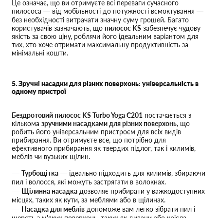
Це означає, що ви отримуєте всі переваги сучасного
пилососа — від мобільності до потужності всмоктування —
без необхідності витрачати значну суму грошей. Багато
користувачів зазначають, що
пилосос KS
забезпечує чудову
якість за свою ціну, роблячи його ідеальним варіантом для
тих, хто хоче отримати максимальну продуктивність за
мінімальні кошти.
5. Зручні насадки для різних поверхонь: універсальність в
одному пристрої
Бездротовий пилосос KS Turbo Yoga C201
постачається з
кількома
зручними насадками для різних поверхонь
, що
робить його універсальним пристроєм для всіх видів
прибирання. Ви отримуєте все, що потрібно для
ефективного прибирання як твердих підлог, так і килимів,
меблів чи вузьких щілин.
Турбощітка
— ідеально підходить для килимів, збираючи
пил і волосся, які можуть застрягати в волокнах.
Щілинна насадка
дозволяє прибирати у важкодоступних
місцях, таких як кути, за меблями або в щілинах.
Насадка для меблів
допоможе вам легко зібрати пил і
шерсть з м'яких поверхонь, таких як дивани або крісла.