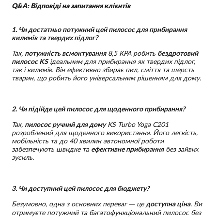
Q&A: Відповіді на запитання клієнтів
1. Чи достатньо потужний цей пилосос для прибирання
килимів та твердих підлог?
Так,
потужність всмоктування
8,5 KPA робить
бездротовий
пилосос KS
ідеальним для прибирання як твердих підлог,
так і килимів. Він ефективно збирає пил, сміття та шерсть
тварин, що робить його універсальним рішенням для дому.
2. Чи підійде цей пилосос для щоденного прибирання?
Так,
пилосос ручний для дому
KS Turbo Yoga C201
розроблений для щоденного використання. Його легкість,
мобільність та до 40 хвилин автономної роботи
забезпечують швидке та
ефективне прибирання
без зайвих
зусиль.
3. Чи доступний цей пилосос для бюджету?
Безумовно, одна з основних переваг — це
доступна ціна
. Ви
отримуєте потужний та багатофункціональний пилосос без