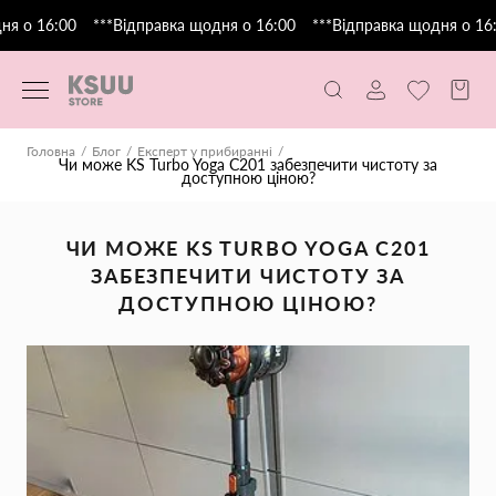
я о 16:00
***Відправка щодня о 16:00
***Відправка щодня о 16:0
Головна
Блог
Експерт у прибиранні
Чи може KS Turbo Yoga C201 забезпечити чистоту за
доступною ціною?
ЧИ МОЖЕ KS TURBO YOGA C201
ЗАБЕЗПЕЧИТИ ЧИСТОТУ ЗА
ДОСТУПНОЮ ЦІНОЮ?