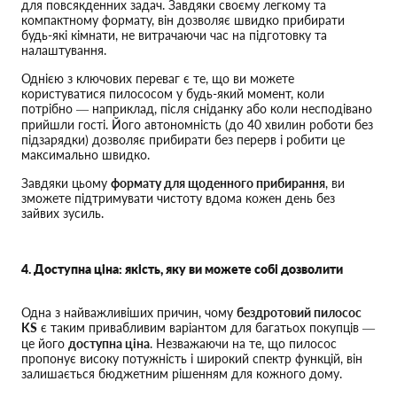
для повсякденних задач. Завдяки своєму легкому та
компактному формату, він дозволяє швидко прибирати
будь-які кімнати, не витрачаючи час на підготовку та
налаштування.
Однією з ключових переваг є те, що ви можете
користуватися пилососом у будь-який момент, коли
потрібно — наприклад, після сніданку або коли несподівано
прийшли гості. Його автономність (до 40 хвилин роботи без
підзарядки) дозволяє прибирати без перерв і робити це
максимально швидко.
Завдяки цьому
формату для щоденного прибирання
, ви
зможете підтримувати чистоту вдома кожен день без
зайвих зусиль.
4. Доступна ціна: якість, яку ви можете собі дозволити
Одна з найважливіших причин, чому
бездротовий пилосос
KS
є таким привабливим варіантом для багатьох покупців —
це його
доступна ціна
. Незважаючи на те, що пилосос
пропонує високу потужність і широкий спектр функцій, він
залишається бюджетним рішенням для кожного дому.