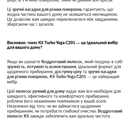
Ці
зручні насадки для різних поверхонь
гарантують, що
жодна частина вашого дому не залишиться неочищеною.
Це дозволяє вам швидко переключатися між завданнями,
зберігаючи час і зусилля.
Висновок: чому KS Turbo Yoga C201 — це ідеальний вибір
для вашого дому?
Якщо ви шукаєте
бездротовий пилосос
, який поєднує в собі
зручність
,
потужність всмоктування
, ідеальний формат для
щоденного прибирання,
доступну ціну
та
зручні насадки
для різних поверхонь
,
KS Turbo Yoga C201
— це найкращий
вибір.
Цей
пилосос ручний для дому
надає вам все необхідне для
швидкого, ефективного та комфортного прибирання,
роблячи його незамінним помічником у вашій оселі.
Незалежно від того, чи ви займаєтеся щоденним
прибиранням, чи потребуєте глибокої очистки,
бездротовий
пилосос KS
завжди забезпечить вам ідеальну чистоту.