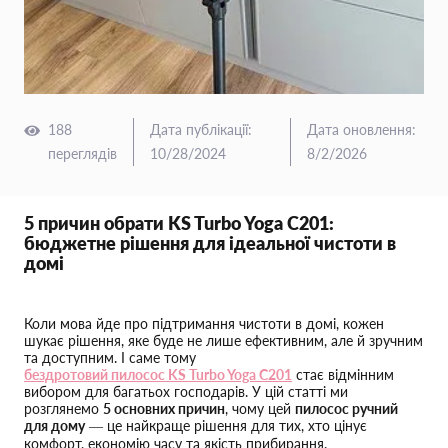
188
Дата публікації
:
Дата оновлення
:
переглядів
10/28/2024
8/2/2026
5 причин обрати KS Turbo Yoga C201:
бюджетне рішення для ідеальної чистоти в
домі
Коли мова йде про підтримання чистоти в домі, кожен
шукає рішення, яке буде не лише ефективним, але й зручним
та доступним. І саме тому
бездротовий пилосос KS Turbo Yoga C201
стає відмінним
вибором для багатьох господарів. У цій статті ми
розглянемо
5 основних причин
, чому цей
пилосос ручний
для дому
— це найкраще рішення для тих, хто цінує
комфорт, економію часу та якість прибирання.