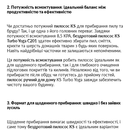
2. Потужність всмоктування: ідеальний баланс між
продуктивністю та ефективністю
Чи достатньо потужний
пилосос KS
для прибирання пилу та
бруду? Так, і це одна з його головних переваг. Завдяки
потужності всмоктування 8,5 KPA,
бездротовий пилосос KS
Turbo Yoga C201
здатен ефективно збирати пил, сміття,
крихти та шерсть домашніх тварин з будь-яких поверхонь.
Навіть найдрібніші часточки не залишаються непоміченими.
Ця
потужність всмоктування
робить пилосос ідеальним як
для щоденного прибирання, так і для глибокого очищення
підлогових покриттів та килимів. Незалежно від того, чи ви
прибираєте після обіду, чи готуєтесь до прийому гостей,
пилосос ручний для дому
KS Turbo Yoga завжди забезпечить
чистоту вашого будинку.
3. Формат для щоденного прибирання: швидко і без зайвих
зусиль
Щоденне прибирання вимагає швидкості та ефективності, і
саме тому
бездротовий пилосос KS
є ідеальним варіантом