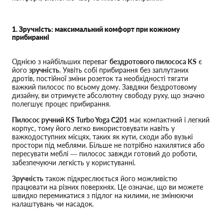
1. Зручність: максимальний комфорт при кожному
прибиранні
Однією з найбільших переваг
бездротового пилососа KS
є
його
зручність
. Уявіть собі прибирання без заплутаних
дротів, постійної зміни розеток та необхідності тягати
важкий пилосос по всьому дому. Завдяки бездротовому
дизайну, ви отримуєте абсолютну свободу руху, що значно
полегшує процес прибирання.
Пилосос ручний KS Turbo Yoga C201
має компактний і легкий
корпус, тому його легко використовувати навіть у
важкодоступних місцях, таких як кути, сходи або вузькі
простори під меблями. Більше не потрібно нахилятися або
пересувати меблі — пилосос завжди готовий до роботи,
забезпечуючи легкість у користуванні.
Зручність
також підкреслюється його можливістю
працювати на різних поверхнях. Це означає, що ви можете
швидко перемикатися з підлог на килими, не змінюючи
налаштувань чи насадок.