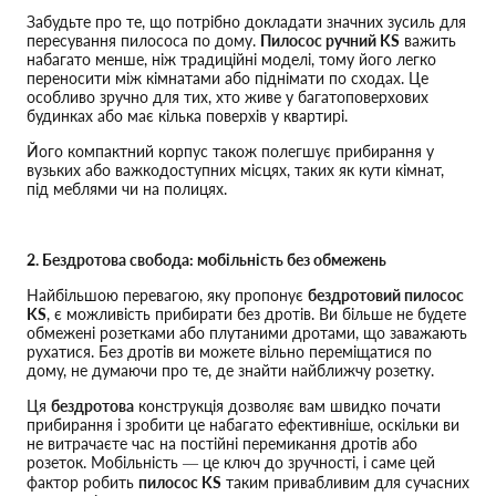
Забудьте про те, що потрібно докладати значних зусиль для
пересування пилососа по дому.
Пилосос ручний KS
важить
набагато менше, ніж традиційні моделі, тому його легко
переносити між кімнатами або піднімати по сходах. Це
особливо зручно для тих, хто живе у багатоповерхових
будинках або має кілька поверхів у квартирі.
Його компактний корпус також полегшує прибирання у
вузьких або важкодоступних місцях, таких як кути кімнат,
під меблями чи на полицях.
2. Бездротова свобода: мобільність без обмежень
Найбільшою перевагою, яку пропонує
бездротовий пилосос
KS
, є можливість прибирати без дротів. Ви більше не будете
обмежені розетками або плутаними дротами, що заважають
рухатися. Без дротів ви можете вільно переміщатися по
дому, не думаючи про те, де знайти найближчу розетку.
Ця
бездротова
конструкція дозволяє вам швидко почати
прибирання і зробити це набагато ефективніше, оскільки ви
не витрачаєте час на постійні перемикання дротів або
розеток. Мобільність — це ключ до зручності, і саме цей
фактор робить
пилосос KS
таким привабливим для сучасних