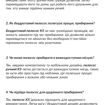
використанні. Його зручна конструкція дозволяє легко
переміщувати його по дому, що робить його ідеальним для
тих, хто уникає підйому важких речей.
2. Як бездротовий пилосос полегшує процес прибирання?
Бездротовий пилосос KS
не має громіздких проводів, які
можуть заважати під час прибирання. Це дозволяє вільно
переміщатися по кімнатах без необхідності постійно
перемикати пилосос між розетками.
3. Чи може пилосос прибирати в важкодоступних місцях?
Так, завдяки компактному та мобільному дизайну,
пилосос
ручний KS
легко дістається до важкодоступних місць, таких
як кути або простори під меблями. Це полегшує процес
прибирання у вузьких або низьких зонах.
4. Чи підійде пилосос для щоденного прибирання?
Так,
пилосос KS
ідеально підходить для щоденного
використання. Легка вага і бездротовий дизайн дозволяють