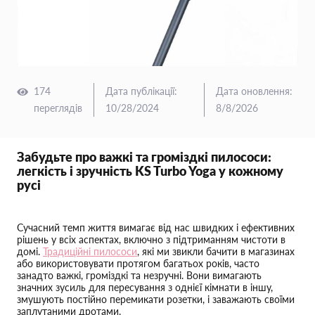
174
Дата публікації
:
Дата оновлення
:
переглядів
10/28/2024
8/8/2026
Забудьте про важкі та громіздкі пилососи:
легкість і зручність KS Turbo Yoga у кожному
русі
Сучасний темп життя вимагає від нас швидких і ефективних
рішень у всіх аспектах, включно з підтриманням чистоти в
домі.
Традиційні пилососи
, які ми звикли бачити в магазинах
або використовувати протягом багатьох років, часто
занадто важкі, громіздкі та незручні. Вони вимагають
значних зусиль для пересування з однієї кімнати в іншу,
змушують постійно перемикати розетки, і заважають своїми
заплутаними дротами.