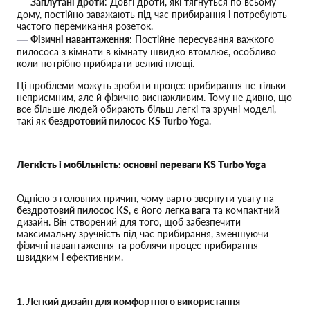
Заплутані дроти
: Довгі дроти, які тягнуться по всьому
дому, постійно заважають під час прибирання і потребують
частого перемикання розеток.
Фізичні навантаження
: Постійне пересування важкого
пилососа з кімнати в кімнату швидко втомлює, особливо
коли потрібно прибирати великі площі.
Ці проблеми можуть зробити процес прибирання не тільки
неприємним, але й фізично виснажливим. Тому не дивно, що
все більше людей обирають більш легкі та зручні моделі,
такі як
бездротовий пилосос KS Turbo Yoga
.
Легкість і мобільність: основні переваги KS Turbo Yoga
Однією з головних причин, чому варто звернути увагу на
бездротовий пилосос KS
, є його
легка вага
та компактний
дизайн. Він створений для того, щоб забезпечити
максимальну зручність під час прибирання, зменшуючи
фізичні навантаження та роблячи процес прибирання
швидким і ефективним.
1. Легкий дизайн для комфортного використання