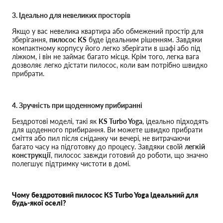
3. Ідеально для невеликих просторів
Якщо у вас невелика квартира або обмежений простір для
зберігання,
пилосос KS
буде ідеальним рішенням. Завдяки
компактному корпусу його легко зберігати в шафі або під
ліжком, і він не займає багато місця. Крім того, легка вага
дозволяє легко дістати пилосос, коли вам потрібно швидко
прибрати.
4. Зручність при щоденному прибиранні
Бездротові моделі, такі як
KS Turbo Yoga
, ідеально підходять
для щоденного прибирання. Ви можете швидко прибрати
сміття або пил після сніданку чи вечері, не витрачаючи
багато часу на підготовку до процесу. Завдяки своїй
легкій
конструкції
, пилосос завжди готовий до роботи, що значно
полегшує підтримку чистоти в домі.
Чому бездротовий пилосос KS Turbo Yoga ідеальний для
будь-якої оселі?