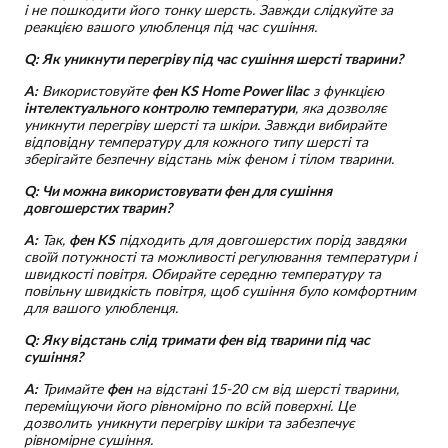
і не пошкодити його тонку шерсть. Завжди слідкуйте за
реакцією вашого улюбленця під час сушіння.
Q: Як уникнути перегріву під час сушіння шерсті тварини?
A:
Використовуйте
фен KS Home Power lilac
з функцією
інтелектуального контролю температури
, яка дозволяє
уникнути перегріву шерсті та шкіри. Завжди вибирайте
відповідну температуру для кожного типу шерсті та
зберігайте безпечну відстань між феном і тілом тварини.
Q: Чи можна використовувати фен для сушіння
довгошерстих тварин?
A:
Так,
фен KS
підходить для довгошерстих порід завдяки
своїй потужності та можливості регулювання температури і
швидкості повітря. Обирайте середню температуру та
повільну швидкість повітря, щоб сушіння було комфортним
для вашого улюбленця.
Q: Яку відстань слід тримати фен від тварини під час
сушіння?
A:
Тримайте
фен
на відстані 15-20 см від шерсті тварини,
переміщуючи його рівномірно по всій поверхні. Це
дозволить уникнути перегріву шкіри та забезпечує
рівномірне сушіння.