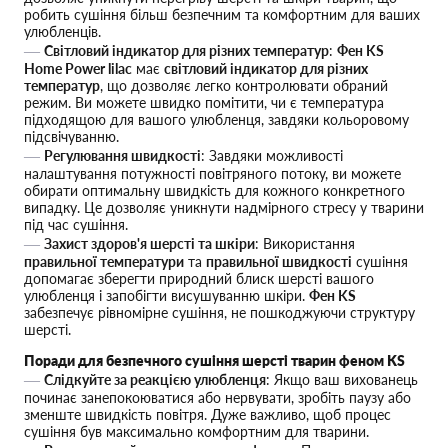
робить сушіння більш безпечним та комфортним для ваших
улюбленців.
Світловий індикатор для різних температур
:
Фен KS
Home Power lilac
має
світловий індикатор для різних
температур
, що дозволяє легко контролювати обраний
режим. Ви можете швидко помітити, чи є температура
підходящою для вашого улюбленця, завдяки кольоровому
підсвічуванню.
Регулювання швидкості
: Завдяки можливості
налаштування потужності повітряного потоку, ви можете
обирати оптимальну швидкість для кожного конкретного
випадку. Це дозволяє уникнути надмірного стресу у тварини
під час сушіння.
Захист здоров'я шерсті та шкіри
: Використання
правильної температури
та
правильної швидкості
сушіння
допомагає зберегти природний блиск шерсті вашого
улюбленця і запобігти висушуванню шкіри.
Фен KS
забезпечує рівномірне сушіння, не пошкоджуючи структуру
шерсті.
Поради для безпечного сушіння шерсті тварин феном KS
Слідкуйте за реакцією улюбленця
: Якщо ваш вихованець
починає занепокоюватися або нервувати, зробіть паузу або
зменште швидкість повітря. Дуже важливо, щоб процес
сушіння був максимально комфортним для тварини.