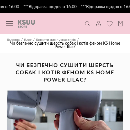
 о 16:00
***Відправка щодня о 16:00
***Відправка щодня о 16:0
Головна
Блог
Гаджети для пухнастиків
Чи безпечно сушити шерсть собак і котів феном KS Home
Power lilac?
ЧИ БЕЗПЕЧНО СУШИТИ ШЕРСТЬ
СОБАК І КОТІВ ФЕНОМ KS HOME
POWER LILAC?