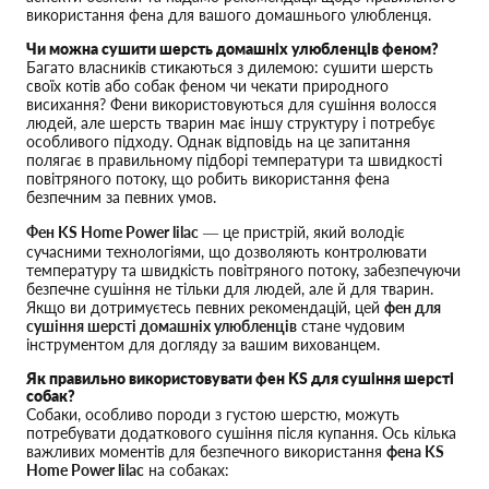
використання фена для вашого домашнього улюбленця.
Чи можна сушити шерсть домашніх улюбленців феном?
Багато власників стикаються з дилемою: сушити шерсть
своїх котів або собак феном чи чекати природного
висихання? Фени використовуються для сушіння волосся
людей, але шерсть тварин має іншу структуру і потребує
особливого підходу. Однак відповідь на це запитання
полягає в правильному підборі температури та швидкості
повітряного потоку, що робить використання фена
безпечним за певних умов.
Фен KS Home Power lilac
— це пристрій, який володіє
сучасними технологіями, що дозволяють контролювати
температуру та швидкість повітряного потоку, забезпечуючи
безпечне сушіння не тільки для людей, але й для тварин.
Якщо ви дотримуєтесь певних рекомендацій, цей
фен для
сушіння шерсті домашніх улюбленців
стане чудовим
інструментом для догляду за вашим вихованцем.
Як правильно використовувати фен KS для сушіння шерсті
собак?
Собаки, особливо породи з густою шерстю, можуть
потребувати додаткового сушіння після купання. Ось кілька
важливих моментів для безпечного використання
фена KS
Home Power lilac
на собаках: