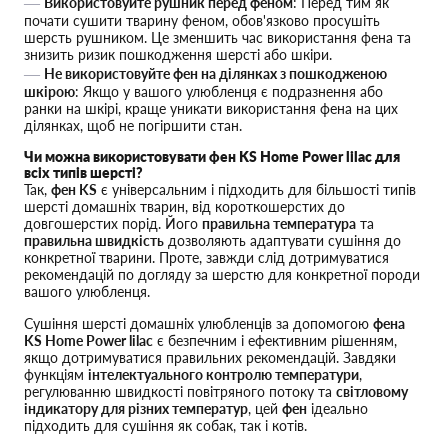
Використовуйте рушник перед феном
: Перед тим як
почати сушити тварину феном, обов'язково просушіть
шерсть рушником. Це зменшить час використання фена та
знизить ризик пошкодження шерсті або шкіри.
Не використовуйте фен на ділянках з пошкодженою
шкірою
: Якщо у вашого улюбленця є подразнення або
ранки на шкірі, краще уникати використання фена на цих
ділянках, щоб не погіршити стан.
Чи можна використовувати фен KS Home Power lilac для
всіх типів шерсті?
Так,
фен KS
є універсальним і підходить для більшості типів
шерсті домашніх тварин, від короткошерстих до
довгошерстих порід. Його
правильна температура
та
правильна швидкість
дозволяють адаптувати сушіння до
конкретної тварини. Проте, завжди слід дотримуватися
рекомендацій по догляду за шерстю для конкретної породи
вашого улюбленця.
Сушіння шерсті домашніх улюбленців за допомогою
фена
KS Home Power lilac
є безпечним і ефективним рішенням,
якщо дотримуватися правильних рекомендацій. Завдяки
функціям
інтелектуального контролю температури
,
регулюванню швидкості повітряного потоку та
світловому
індикатору для різних температур
, цей
фен
ідеально
підходить для сушіння як собак, так і котів.