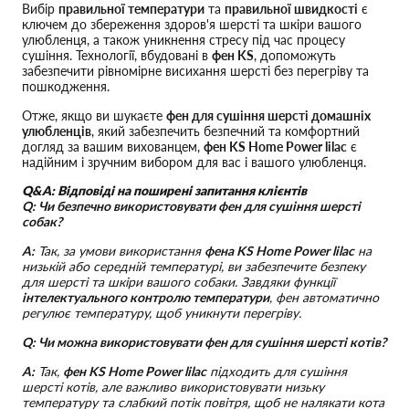
Вибір
правильної температури
та
правильної швидкості
є
ключем до збереження здоров'я шерсті та шкіри вашого
улюбленця, а також уникнення стресу під час процесу
сушіння. Технології, вбудовані в
фен KS
, допоможуть
забезпечити рівномірне висихання шерсті без перегріву та
пошкодження.
Отже, якщо ви шукаєте
фен для сушіння шерсті домашніх
улюбленців
, який забезпечить безпечний та комфортний
догляд за вашим вихованцем,
фен KS Home Power lilac
є
надійним і зручним вибором для вас і вашого улюбленця.
Q&A: Відповіді на поширені запитання клієнтів
Q: Чи безпечно використовувати фен для сушіння шерсті
собак?
A:
Так, за умови використання
фена KS Home Power lilac
на
низькій або середній температурі, ви забезпечите безпеку
для шерсті та шкіри вашого собаки. Завдяки функції
інтелектуального контролю температури
, фен автоматично
регулює температуру, щоб уникнути перегріву.
Q: Чи можна використовувати фен для сушіння шерсті котів?
A:
Так,
фен KS Home Power lilac
підходить для сушіння
шерсті котів, але важливо використовувати низьку
температуру та слабкий потік повітря, щоб не налякати кота