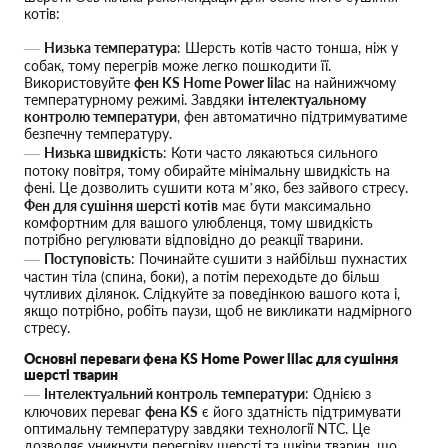
котів:
Низька температура
: Шерсть котів часто тонша, ніж у
собак, тому перегрів може легко пошкодити її.
Використовуйте
фен KS Home Power lilac
на найнижчому
температурному режимі. Завдяки
інтелектуальному
контролю температури
, фен автоматично підтримуватиме
безпечну температуру.
Низька швидкість
: Коти часто лякаються сильного
потоку повітря, тому обирайте мінімальну швидкість на
фені. Це дозволить сушити кота м’яко, без зайвого стресу.
Фен для сушіння шерсті котів
має бути максимально
комфортним для вашого улюбленця, тому швидкість
потрібно регулювати відповідно до реакції тварини.
Поступовість
: Починайте сушити з найбільш пухнастих
частин тіла (спина, боки), а потім переходьте до більш
чутливих ділянок. Слідкуйте за поведінкою вашого кота і,
якщо потрібно, робіть паузи, щоб не викликати надмірного
стресу.
Основні переваги фена KS Home Power lilac для сушіння
шерсті тварин
Інтелектуальний контроль температури
: Однією з
ключових переваг
фена KS
є його здатність підтримувати
оптимальну температуру завдяки технології NTC. Це
дозволяє уникнути перегріву шерсті та шкіри тварин, що