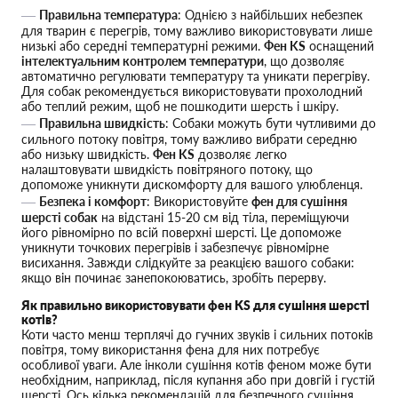
Правильна температура
: Однією з найбільших небезпек
для тварин є перегрів, тому важливо використовувати лише
низькі або середні температурні режими.
Фен KS
оснащений
інтелектуальним контролем температури
, що дозволяє
автоматично регулювати температуру та уникати перегріву.
Для собак рекомендується використовувати прохолодний
або теплий режим, щоб не пошкодити шерсть і шкіру.
Правильна швидкість
: Собаки можуть бути чутливими до
сильного потоку повітря, тому важливо вибрати середню
або низьку швидкість.
Фен KS
дозволяє легко
налаштовувати швидкість повітряного потоку, що
допоможе уникнути дискомфорту для вашого улюбленця.
Безпека і комфорт
: Використовуйте
фен для сушіння
шерсті собак
на відстані 15-20 см від тіла, переміщуючи
його рівномірно по всій поверхні шерсті. Це допоможе
уникнути точкових перегрівів і забезпечує рівномірне
висихання. Завжди слідкуйте за реакцією вашого собаки:
якщо він починає занепокоюватись, зробіть перерву.
Як правильно використовувати фен KS для сушіння шерсті
котів?
Коти часто менш терплячі до гучних звуків і сильних потоків
повітря, тому використання фена для них потребує
особливої уваги. Але інколи сушіння котів феном може бути
необхідним, наприклад, після купання або при довгій і густій
шерсті. Ось кілька рекомендацій для безпечного сушіння