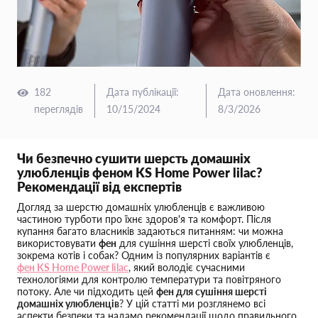
182
Дата публікації
:
Дата оновлення
:
переглядів
10/15/2024
8/3/2026
Чи безпечно сушити шерсть домашніх
улюбленців феном KS Home Power lilac?
Рекомендації від експертів
Догляд за шерстю домашніх улюбленців є важливою
частиною турботи про їхнє здоров'я та комфорт. Після
купання багато власників задаються питанням: чи можна
використовувати
фен
для сушіння шерсті своїх улюбленців,
зокрема котів і собак? Одним із популярних варіантів є
фен KS Home Power lilac
, який володіє сучасними
технологіями для контролю температури та повітряного
потоку. Але чи підходить цей
фен для сушіння шерсті
домашніх улюбленців
? У цій статті ми розглянемо всі
аспекти безпеки та надамо рекомендації щодо правильного