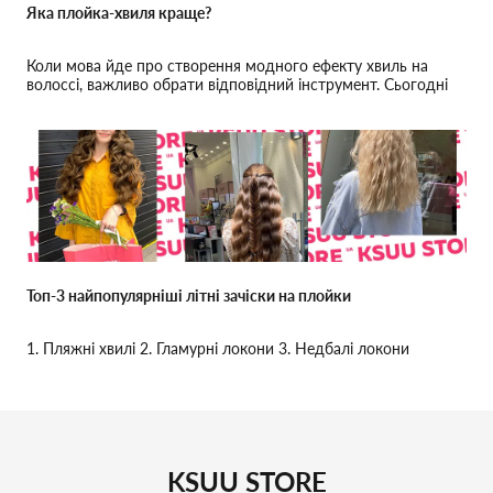
Яка плойка-хвиля краще?
Коли мова йде про створення модного ефекту хвиль на
волоссі, важливо обрати відповідний інструмент. Сьогодні
ми розглянемо три популярні моделі плойок-хвиль: VGR
22мм, GEEMY 25 та KEMEI 22мм.
Топ-3 найпопулярніші літні зачіски на плойки
1. Пляжні хвилі 2. Гламурні локони 3. Недбалі локони
KSUU STORE