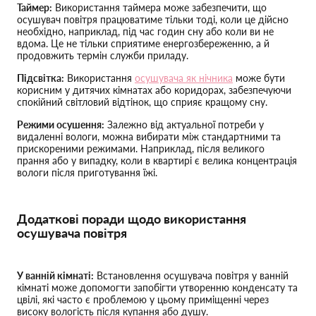
Таймер:
Використання таймера може забезпечити, що
осушувач повітря працюватиме тільки тоді, коли це дійсно
необхідно, наприклад, під час годин сну або коли ви не
вдома. Це не тільки сприятиме енергозбереженню, а й
продовжить термін служби приладу.
Підсвітка:
Використання
осушувача як нічника
може бути
корисним у дитячих кімнатах або коридорах, забезпечуючи
спокійний світловий відтінок, що сприяє кращому сну.
Режими осушення:
Залежно від актуальної потреби у
видаленні вологи, можна вибирати між стандартними та
прискореними режимами. Наприклад, після великого
прання або у випадку, коли в квартирі є велика концентрація
вологи після приготування їжі.
Додаткові поради щодо використання
осушувача повітря
У ванній кімнаті:
Встановлення осушувача повітря у ванній
кімнаті може допомогти запобігти утворенню конденсату та
цвілі, які часто є проблемою у цьому приміщенні через
високу вологість після купання або душу.