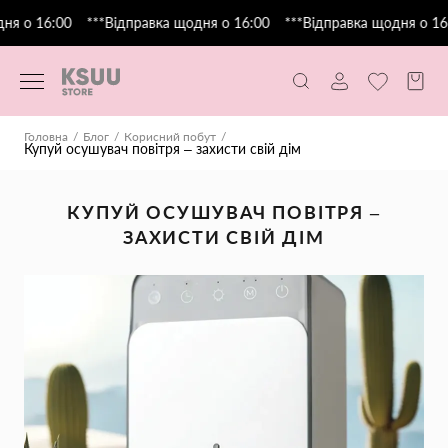
я о 16:00
***Відправка щодня о 16:00
***Відправка щодня о 16:
Головна
Блог
Корисний побут
Купуй осушувач повітря – захисти свій дім
КУПУЙ ОСУШУВАЧ ПОВІТРЯ –
ЗАХИСТИ СВІЙ ДІМ