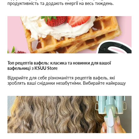
продуктивність та додають енергії на весь тиждень.
Топ рецептів вафель: класика та новинки для вашої
вафельниці з KSUU Store
Відкрийте для себе різноманіття рецептів вафель, які
зроблять ваші сніданки незабутніми. Вибирайте найкращу
вафельницю або мультипекар в асортименті KSUU Store і
створюйте кулінарні шедеври вдома!