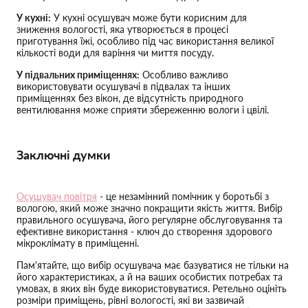
У кухні:
У кухні осушувач може бути корисним для
зниження вологості, яка утворюється в процесі
приготування їжі, особливо під час використання великої
кількості води для варіння чи миття посуду.
У підвальних приміщеннях:
Особливо важливо
використовувати осушувачі в підвалах та інших
приміщеннях без вікон, де відсутність природного
вентилювання може сприяти збереженню вологи і цвілі.
Заключні думки
Осушувач повітря
- це незамінний помічник у боротьбі з
вологою, який може значно покращити якість життя. Вибір
правильного осушувача, його регулярне обслуговування та
ефективне використання - ключ до створення здорового
мікроклімату в приміщенні.
Пам'ятайте, що вибір осушувача має базуватися не тільки на
його характеристиках, а й на ваших особистих потребах та
умовах, в яких він буде використовуватися. Ретельно оцініть
розміри приміщень, рівні вологості, які ви зазвичай