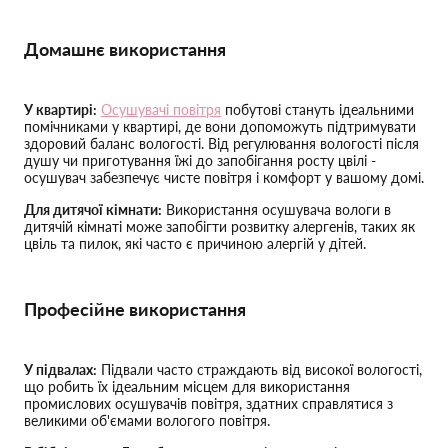
Домашнє використання
У квартирі:
Осушувачі повітря
побутові стануть ідеальними
помічниками у квартирі, де вони допоможуть підтримувати
здоровий баланс вологості. Від регулювання вологості після
душу чи приготування їжі до запобігання росту цвілі -
осушувач забезпечує чисте повітря і комфорт у вашому домі.
Для дитячої кімнати:
Використання осушувача вологи в
дитячій кімнаті може запобігти розвитку алергенів, таких як
цвіль та пилок, які часто є причиною алергій у дітей.
Професійне використання
У підвалах:
Підвали часто страждають від високої вологості,
що робить їх ідеальним місцем для використання
промислових осушувачів повітря, здатних справлятися з
великими об'ємами вологого повітря.