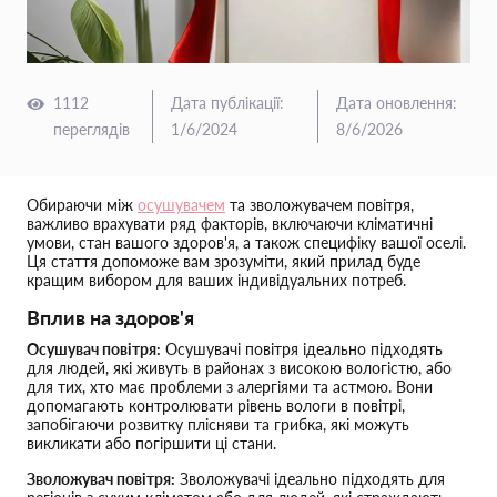
1112
Дата публікації
:
Дата оновлення
:
переглядів
1/6/2024
8/6/2026
Обираючи між
осушувачем
та зволожувачем повітря,
важливо врахувати ряд факторів, включаючи кліматичні
умови, стан вашого здоров'я, а також специфіку вашої оселі.
Ця стаття допоможе вам зрозуміти, який прилад буде
кращим вибором для ваших індивідуальних потреб.
Вплив на здоров'я
Осушувач повітря:
Осушувачі повітря ідеально підходять
для людей, які живуть в районах з високою вологістю, або
для тих, хто має проблеми з алергіями та астмою. Вони
допомагають контролювати рівень вологи в повітрі,
запобігаючи розвитку плісняви та грибка, які можуть
викликати або погіршити ці стани.
Зволожувач повітря:
Зволожувачі ідеально підходять для