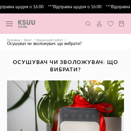
правка щодня о 16:00
***Відправка щодня о 16:00
***Відправка 
Головна
Блог
Корисний побут
Осушувач чи зволожувач: що вибрати?
ОСУШУВАЧ ЧИ ЗВОЛОЖУВАЧ: ЩО
ВИБРАТИ?