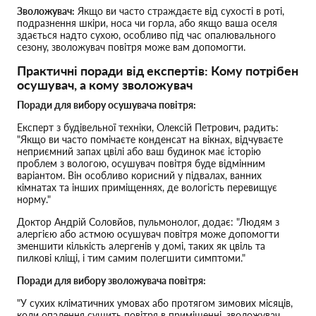
Зволожувач:
Якщо ви часто страждаєте від сухості в роті,
подразнення шкіри, носа чи горла, або якщо ваша оселя
здається надто сухою, особливо під час опалювального
сезону, зволожувач повітря може вам допомогти.
Практичні поради від експертів: Кому потрібен
осушувач, а кому зволожувач
Поради для вибору осушувача повітря:
Експерт з будівельної техніки, Олексій Петрович, радить:
"Якщо ви часто помічаєте конденсат на вікнах, відчуваєте
неприємний запах цвілі або ваш будинок має історію
проблем з вологою, осушувач повітря буде відмінним
варіантом. Він особливо корисний у підвалах, ванних
кімнатах та інших приміщеннях, де вологість перевищує
норму."
Доктор Андрій Соловйов, пульмонолог, додає: "Людям з
алергією або астмою осушувач повітря може допомогти
зменшити кількість алергенів у домі, таких як цвіль та
пилкові кліщі, і тим самим полегшити симптоми."
Поради для вибору зволожувача повітря:
"У сухих кліматичних умовах або протягом зимових місяців,
коли опалення сушить повітря в приміщенні, зволожувач