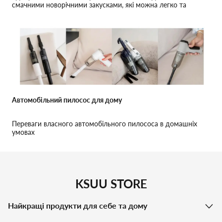
смачними новорічними закусками, які можна легко та
швидко приготувати в мультипекарі. Відкрийте для себе ідеї
для святкового столу, які заощадять ваш час та забезпечать
веселий настрій!
Автомобільний пилосос для дому
Переваги власного автомобільного пилососа в домашніх
умовах
KSUU STORE
Найкращі продукти для себе та дому