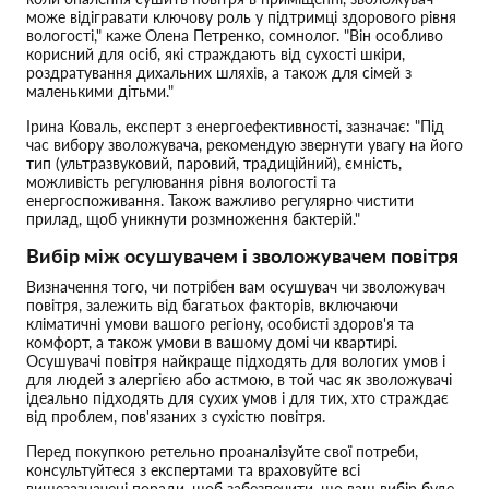
може відігравати ключову роль у підтримці здорового рівня
вологості," каже Олена Петренко, сомнолог. "Він особливо
корисний для осіб, які страждають від сухості шкіри,
роздратування дихальних шляхів, а також для сімей з
маленькими дітьми."
Ірина Коваль, експерт з енергоефективності, зазначає: "Під
час вибору зволожувача, рекомендую звернути увагу на його
тип (ультразвуковий, паровий, традиційний), ємність,
можливість регулювання рівня вологості та
енергоспоживання. Також важливо регулярно чистити
прилад, щоб уникнути розмноження бактерій."
Вибір між осушувачем і зволожувачем повітря
Визначення того, чи потрібен вам осушувач чи зволожувач
повітря, залежить від багатьох факторів, включаючи
кліматичні умови вашого регіону, особисті здоров'я та
комфорт, а також умови в вашому домі чи квартирі.
Осушувачі повітря найкраще підходять для вологих умов і
для людей з алергією або астмою, в той час як зволожувачі
ідеально підходять для сухих умов і для тих, хто страждає
від проблем, пов'язаних з сухістю повітря.
Перед покупкою ретельно проаналізуйте свої потреби,
консультуйтеся з експертами та враховуйте всі
вищезазначені поради, щоб забезпечити, що ваш вибір буде