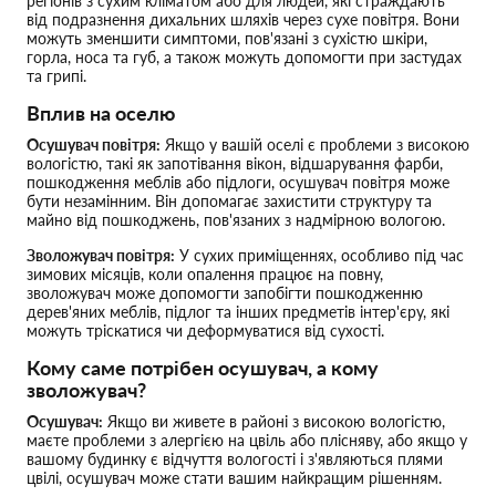
регіонів з сухим кліматом або для людей, які страждають
від подразнення дихальних шляхів через сухе повітря. Вони
можуть зменшити симптоми, пов'язані з сухістю шкіри,
горла, носа та губ, а також можуть допомогти при застудах
та грипі.
Вплив на оселю
Осушувач повітря:
Якщо у вашій оселі є проблеми з високою
вологістю, такі як запотівання вікон, відшарування фарби,
пошкодження меблів або підлоги, осушувач повітря може
бути незамінним. Він допомагає захистити структуру та
майно від пошкоджень, пов'язаних з надмірною вологою.
Зволожувач повітря:
У сухих приміщеннях, особливо під час
зимових місяців, коли опалення працює на повну,
зволожувач може допомогти запобігти пошкодженню
дерев'яних меблів, підлог та інших предметів інтер'єру, які
можуть тріскатися чи деформуватися від сухості.
Кому саме потрібен осушувач, а кому
зволожувач?
Осушувач:
Якщо ви живете в районі з високою вологістю,
маєте проблеми з алергією на цвіль або плісняву, або якщо у
вашому будинку є відчуття вологості і з'являються плями
цвілі, осушувач може стати вашим найкращим рішенням.