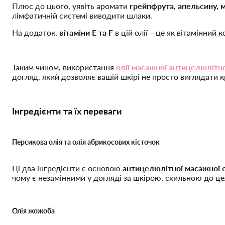
Плюс до цього, уявіть аромати
грейпфрута, апельсину, 
лімфатичній системі виводити шлаки.
На додаток,
вітаміни Е та F
в цій олії – це як вітамінни
Таким чином, використання
олії масажної антицелюлітно
догляд, який дозволяє вашій шкірі не просто виглядати 
Інгредієнти та їх переваги
Персикова олія та олія абрикосових кісточок
Ці два інгредієнти є основою
антицелюлітної масажної о
чому є незамінними у догляді за шкірою, схильною до ц
Олія жожоба