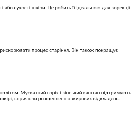
або сухості шкіри. Це робить її ідеальною для корекції
прискорювати процес старіння. Він також покращує
люлітом. Мускатний горіх і кінський каштан підтримують
 у шкірі, сприяючи розщепленню жирових відкладень.