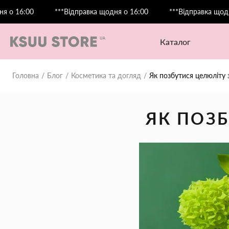
0
***Відправка щодня о 16:00
***Відправка щодня о 16:0
каталог
Головна
Блог
Косметика та догляд
Як позбутися целюліту з
ЯК ПОЗБ