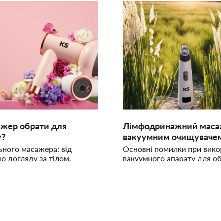
жер обрати для
Лімфодринажний маса
у?
вакуумним очищувачем
ьного масажера: від
Основні помилки при вико
до догляду за тілом.
вакуумного апарату для об
, який масажер найкраще
Ключі до ефективного лі
 ваших потреб.
та чищення пор.