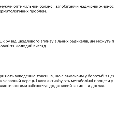
уючи оптимальний баланс і запобігаючи надмірній жирності 
дерматологічних проблем.
кіру від шкідливого впливу вільних радикалів, які можуть 
ровий та молодий вигляд.
прияють виведенню токсинів, що є важливим у боротьбі з це
як червоний перець і кава активізують метаболічні процеси
властивостями забезпечує додатковий захист та догляд.