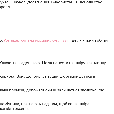
учасні наукові досягнення. Використання цієї олії стає
ров'я.
ю.
Антицелюлітна масажна олія
Ivvi
– це як ніжний обійм
 м'якою та гладенькою. Це як нанести на шкіру краплинку
 жирною. Вона допомагає вашій шкірі залишатися в
 сонячні промені, допомагаючи їй залишатися зволоженою
кі помічники, працюють над тим, щоб ваша шкіра
я від токсинів.