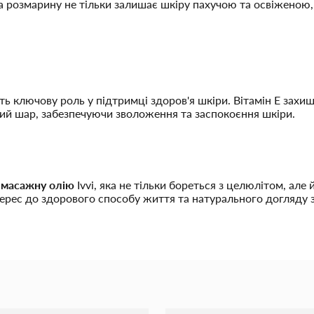
та розмарину не тільки залишає шкіру пахучою та освіженою
рають ключову роль у підтримці здоров'я шкіри. Вітамін Е за
дний шар, забезпечуючи зволоження та заспокоєння шкіри.
 масажну олію
Ivvi, яка не тільки бореться з целюлітом, але 
ерес до здорового способу життя та натурального догляду з