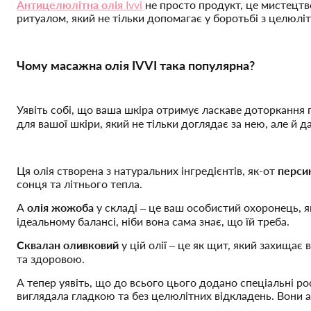
Антицелюлітна олія
Ivvi
не просто продукт, це мистецтво 
ритуалом, який не тільки допомагає у боротьбі з целюліто
Чому масажна олія IVVI така популярна?
Уявіть собі, що ваша шкіра отримує ласкаве доторкання
для вашої шкіри, який не тільки доглядає за нею, але й да
Ця олія створена з натуральних інгредієнтів, як-от
персик
сонця та літнього тепла.
А
олія жожоба
у складі – це ваш особистий охоронець, 
ідеальному балансі, ніби вона сама знає, що їй треба.
Сквалан оливковий
у цій олії – це як щит, який захищає
та здоровою.
А тепер уявіть, що до всього цього додано спеціальні ро
виглядала гладкою та без целюлітних відкладень. Вони а