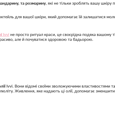
мандарину, та розмарину
, які не тільки зроблять вашу шкіру
й коктейль для вашої шкіри, який допомагає їй залишатися м
ї
Ivvi
не просто ритуал краси, це своєрідна подяка вашому ті
красиво, але й почуватися здоровою та бадьорою.
лії
Ivvi. Вони відомі своїми зволожуючими властивостями та
елюліту. Живлення, яке надають ці олії, допомагає зменшит