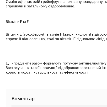
Суміш ефірних олій грейпфрута, апельсину, мандарину, 
сприяючи її загальному оздоровленню.
Вітаміни Е та F
Вітамін Е (токоферол) і вітамін F (жирні кислоти) відіг
сприяє її відновленню, тоді як вітамін F відновлює ліпі
Ці інгредієнти разом формують потужну
антицелюлітну
Застосування такої продукції відображає зростаючий інт
користь якості, натуральності та ефективності.
Коментар