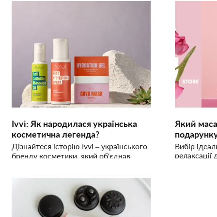
Ivvi: Як народилася українська
Який маса
косметична легенда?
подарунк
Дізнайтеся історію Ivvi – українського
Вибір ідеал
релаксації 
бренду косметики, який об'єднав
Дізнайтеся
натуральність і стиль. Почніть свою
підійде для
подорож до природної краси з Ivvi!