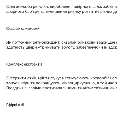
Олія жожоба регулює вироблення шкірного сала, забезпеч
шкірного бар'єру та зменшення ризику розвитку різних 
Сквалан оливковий
Як потужний антиоксидант, сквалан оливковий захищає ш
здатність шкіри утримувати вологу, забезпечуючи їй здо
Комплекс екстрактів
Екстракти ламінарії та фукуса стимулюють кровообіг і с
тонус шкіри та покращують мікроциркуляцію, в той час 
Гвоздика зі своїми протизапальними та антисептичними 
Ефірні олії