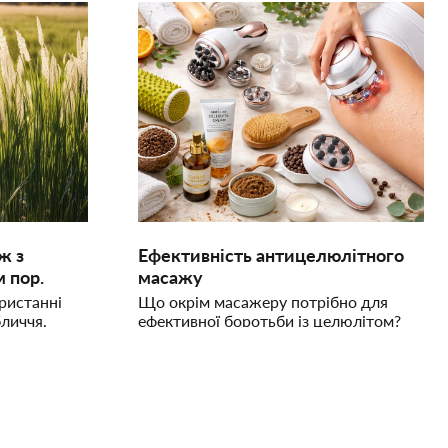
ж з
Ефективність антицелюлітного
 пор.
масажу
ристанні
Що окрім масажеру потрібно для
личчя.
ефективної боротьби із целюлітом?
мфодренажу