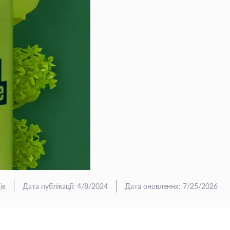
ів
Дата публікації
:
4/8/2024
Дата оновлення
:
7/25/2026