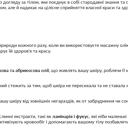
догляду за тілом, яке поєднує в собі стародавні знання та с
м, але й надихає на цілісне сприйняття власної краси та здо
 природи кожного разу, коли ви використовуєте масажну олі
рує їй здоров'я та красу.
ова та абрикосова олії
, що живлять вашу шкіру, роблячи її
який стежить за тим, щоб шкіра не пересихала та не ставала
 вашу шкіру від зовнішніх негараздів, як от забруднення чи
слинні екстракти, такі як
ламінарія і фукус
, які ніби малень
ктивізують кровообіг і допомагають вашому тілу позбавлятис