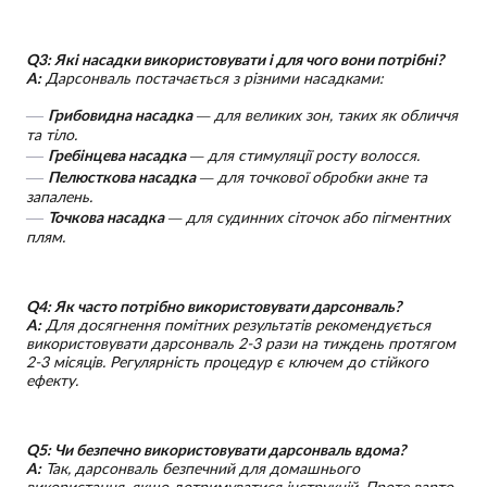
Q3: Які насадки використовувати і для чого вони потрібні?
A:
Дарсонваль постачається з різними насадками:
Грибовидна насадка
— для великих зон, таких як обличчя
та тіло.
Гребінцева насадка
— для стимуляції росту волосся.
Пелюсткова насадка
— для точкової обробки акне та
запалень.
Точкова насадка
— для судинних сіточок або пігментних
плям.
Q4: Як часто потрібно використовувати дарсонваль?
A:
Для досягнення помітних результатів рекомендується
використовувати дарсонваль 2-3 рази на тиждень протягом
2-3 місяців. Регулярність процедур є ключем до стійкого
ефекту.
Q5: Чи безпечно використовувати дарсонваль вдома?
A:
Так, дарсонваль безпечний для домашнього
використання, якщо дотримуватися інструкцій. Проте варто