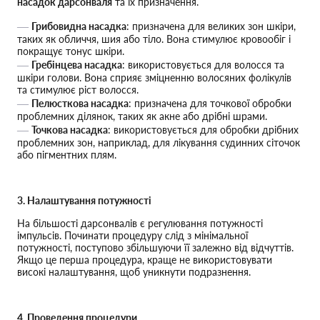
насадок дарсонваля
та їх призначення.
Грибовидна насадка
: призначена для великих зон шкіри,
таких як обличчя, шия або тіло. Вона стимулює кровообіг і
покращує тонус шкіри.
Гребінцева насадка
: використовується для волосся та
шкіри голови. Вона сприяє зміцненню волосяних фолікулів
та стимулює ріст волосся.
Пелюсткова насадка
: призначена для точкової обробки
проблемних ділянок, таких як акне або дрібні шрами.
Точкова насадка
: використовується для обробки дрібних
проблемних зон, наприклад, для лікування судинних сіточок
або пігментних плям.
3. Налаштування потужності
На більшості дарсонвалів є регулювання потужності
імпульсів. Починати процедуру слід з мінімальної
потужності, поступово збільшуючи її залежно від відчуттів.
Якщо це перша процедура, краще не використовувати
високі налаштування, щоб уникнути подразнення.
4. Проведення процедури