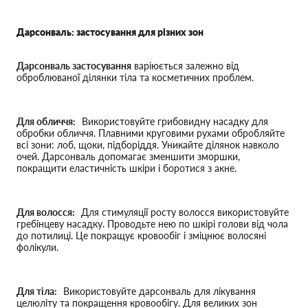
Дарсонваль: застосування для різних зон
Дарсонваль застосування
варіюється залежно від
оброблюваної ділянки тіла та косметичних проблем.
Для обличчя:
Використовуйте грибовидну насадку для
обробки обличчя. Плавними круговими рухами обробляйте
всі зони: лоб, щоки, підборіддя. Уникайте ділянок навколо
очей. Дарсонваль допомагає зменшити зморшки,
покращити еластичність шкіри і боротися з акне.
Для волосся:
Для стимуляції росту волосся використовуйте
гребінцеву насадку. Проводьте нею по шкірі голови від чола
до потилиці. Це покращує кровообіг і зміцнює волосяні
фолікули.
Для тіла:
Використовуйте дарсонваль для лікування
целюліту та покращення кровообігу. Для великих зон