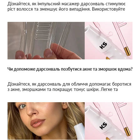
Дізнайтеся, як імпульсний масажер дарсонваль стимулює
ріст волосся та зменшує його випадіння. Використовуйте
дарсонваль для голови для зміцнення волосся вдома.
Чи допоможе дарсонваль позбутися акне та зморшок вдома?
Дізнайтеся, як дарсонваль для обличчя допомагає боротися
з акне, зморшками та покращує тонус шкіри. Легке та
безпечне застосування вдома.