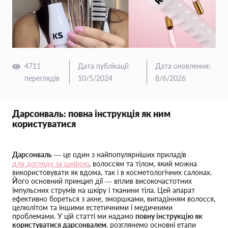
4711
Дата публікації
:
Дата оновлення
:
переглядів
10/5/2024
8/6/2026
Дарсонваль: повна інструкція як ним
користуватися
Дарсонваль
— це один з найпопулярніших приладів
для догляду за шкірою
, волоссям та тілом, який можна
використовувати як вдома, так і в косметологічних салонах.
Його основний принцип дії — вплив високочастотних
імпульсних струмів на шкіру і тканини тіла. Цей апарат
ефективно бореться з акне, зморшками, випадінням волосся,
целюлітом та іншими естетичними і медичними
проблемами. У цій статті ми надамо
повну інструкцію як
користуватися дарсонвалем
, розглянемо основні етапи