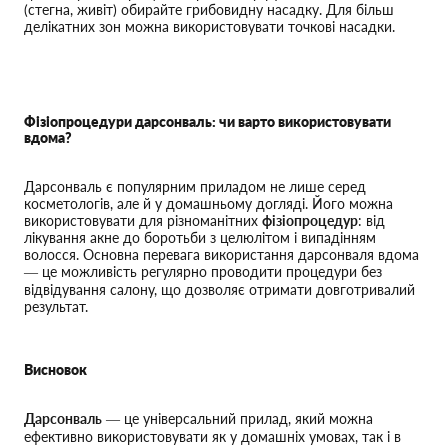
(стегна, живіт) обирайте грибовидну насадку. Для більш
делікатних зон можна використовувати точкові насадки.
Фізіопроцедури дарсонваль: чи варто використовувати
вдома?
Дарсонваль є популярним приладом не лише серед
косметологів, але й у домашньому догляді. Його можна
використовувати для різноманітних
фізіопроцедур
: від
лікування акне до боротьби з целюлітом і випадінням
волосся. Основна перевага використання дарсонваля вдома
— це можливість регулярно проводити процедури без
відвідування салону, що дозволяє отримати довготривалий
результат.
Висновок
Дарсонваль
— це універсальний прилад, який можна
ефективно використовувати як у домашніх умовах, так і в