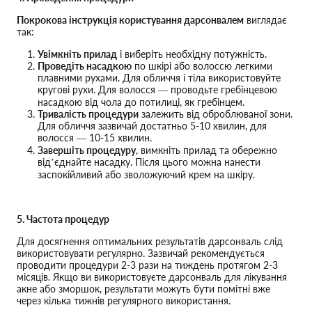
Покрокова інструкція користування дарсонвалем
виглядає
так:
Увімкніть прилад
і виберіть необхідну потужність.
Проведіть насадкою
по шкірі або волоссю легкими
плавними рухами. Для обличчя і тіла використовуйте
кругові рухи. Для волосся — проводьте гребінцевою
насадкою від чола до потилиці, як гребінцем.
Тривалість процедури
залежить від оброблюваної зони.
Для обличчя зазвичай достатньо 5-10 хвилин, для
волосся — 10-15 хвилин.
Завершіть процедуру
, вимкніть прилад та обережно
від’єднайте насадку. Після цього можна нанести
заспокійливий або зволожуючий крем на шкіру.
5. Частота процедур
Для досягнення оптимальних результатів дарсонваль слід
використовувати регулярно. Зазвичай рекомендується
проводити процедури 2-3 рази на тиждень протягом 2-3
місяців. Якщо ви використовуєте дарсонваль для лікування
акне або зморшок, результати можуть бути помітні вже
через кілька тижнів регулярного використання.