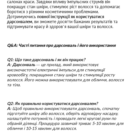
салонах краси. Завдяки впливу імпульсних струмів він
покращує стан шкіри, стимулює ріст волосся та допомагає
боротися з різними косметичними проблемами.
Дотримуючись
повної інструкції як користуватися
дарсонвалем
, ви зможете досягти бажаних результатів та
підтримувати красу й здоров’я вашої шкіри та волосся.
Q&A: Часті питання про дарсонваль і його використання
Q1: Що таке дарсонваль і як він працює?
A:
Дарсонваль
— це прилад, який використовує
високочастотні електричні імпульси для стимуляції
кровообігу, покращення стану шкіри та стимуляції росту
волосся. Його можна використовувати для обличчя, волосся
та тіла.
Q2: Як правильно користуватися дарсонвалем?
A:
Щоб правильно використовувати дарсонваль, спочатку
підготуйте шкіру або волосся, оберіть відповідну насадку,
налаштуйте потужність і проводьте легкі кругові рухи по
обраній ділянці. Процедура зазвичай триває 5-10 хвилин для
обличчя і 10-15 хвилин для волосся.