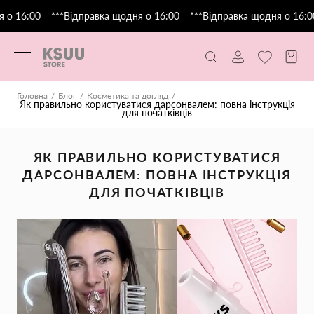
 16:00
***Відправка щодня о 16:00
***Відправка щодня о 16:00
Головна
Блог
Косметика та догляд
Як правильно користуватися дарсонвалем: повна інструкція
для початківців
ЯК ПРАВИЛЬНО КОРИСТУВАТИСЯ
ДАРСОНВАЛЕМ: ПОВНА ІНСТРУКЦІЯ
ДЛЯ ПОЧАТКІВЦІВ