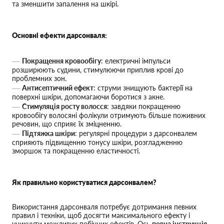
та зменшити запалення на шкірі.
Основні ефекти дарсонваля:
Покращення кровообігу
: електричні імпульси
розширюють судини, стимулюючи приплив крові до
проблемних зон.
Антисептичний ефект
: струми знищують бактерії на
поверхні шкіри, допомагаючи боротися з акне.
Стимуляція росту волосся
: завдяки покращенню
кровообігу волосяні фолікули отримують більше поживних
речовин, що сприяє їх зміцненню.
Підтяжка шкіри
: регулярні процедури з дарсонвалем
сприяють підвищенню тонусу шкіри, розгладженню
зморшок та покращенню еластичності.
Як правильно користуватися дарсонвалем?
Використання дарсонваля потребує дотримання певних
правил і техніки, щоб досягти максимального ефекту і
уникнути можливих побічних ефектів. Ось
повна інструкція