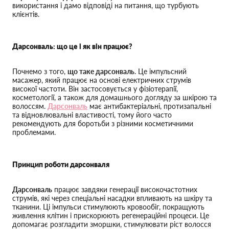
використання і дамо відповіді на питання, що турбують
клієнтів.
Дарсонваль: що це і як він працює?
Почнемо з того,
що таке дарсонваль
. Це імпульсний
масажер, який працює на основі електричних струмів
високої частоти. Він застосовується у фізіотерапії,
косметології, а також для домашнього догляду за шкірою та
волоссям.
Дарсонваль
має антибактеріальні, протизапальні
та відновлювальні властивості, тому його часто
рекомендують для боротьби з різними косметичними
проблемами.
Принцип роботи дарсонваля
Дарсонваль
працює завдяки генерації високочастотних
струмів, які через спеціальні насадки впливають на шкіру та
тканини. Ці імпульси стимулюють кровообіг, покращують
живлення клітин і прискорюють регенераційні процеси. Це
допомагає розгладити зморшки, стимулювати ріст волосся