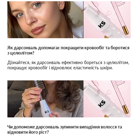
Як дарсонваль допомагає покращити кровообіг та боротися
з целюлітом?
Дізнайтеся, як дарсонваль ефективно бореться з целюлітом,
покращує кровообіг і відновлює еластичність шкіри.
Чи допоможе дарсонваль зупинити випадіння волосся та
відновити його ріст?