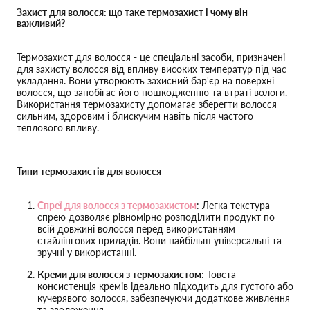
Захист для волосся: що таке термозахист і чому він
важливий?
Термозахист для волосся - це спеціальні засоби, призначені
для захисту волосся від впливу високих температур під час
укладання. Вони утворюють захисний бар'єр на поверхні
волосся, що запобігає його пошкодженню та втраті вологи.
Використання термозахисту допомагає зберегти волосся
сильним, здоровим і блискучим навіть після частого
теплового впливу.
Типи термозахистів для волосся
Спреї для волосся з термозахистом
: Легка текстура
спрею дозволяє рівномірно розподілити продукт по
всій довжині волосся перед використанням
стайлінгових приладів. Вони найбільш універсальні та
зручні у використанні.
Креми для волосся з термозахистом
: Товста
консистенція кремів ідеально підходить для густого або
кучерявого волосся, забезпечуючи додаткове живлення
та зволоження.