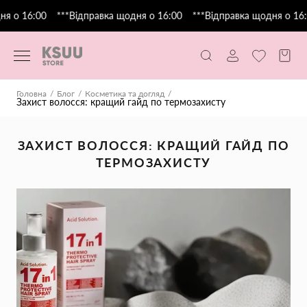
я о 16:00
***Відправка щодня о 16:00
***Відправка щодня о 16:0
Головна
Блог
Косметика та догляд
Захист волосся: кращий гайд по термозахисту
ЗАХИСТ ВОЛОССЯ: КРАЩИЙ ГАЙД ПО
ТЕРМОЗАХИСТУ