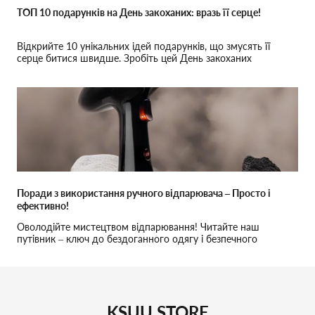
ТОП 10 подарунків на День закоханих: вразь її серце!
Відкрийте 10 унікальних ідей подарунків, що змусять її
серце битися швидше. Зробіть цей День закоханих
незабутнім!
Поради з використання ручного відпарювача – Просто і
ефективно!
Оволодійте мистецтвом відпарювання! Читайте наш
путівник – ключ до бездоганного одягу і безпечного
використання
KSUU STORE