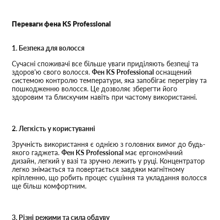
Переваги фена KS Professional
1. Безпека для волосся
Сучасні споживачі все більше уваги приділяють безпеці та
здоров'ю свого волосся.
Фен KS Professional
оснащений
системою контролю температури, яка запобігає перегріву та
пошкодженню волосся. Це дозволяє зберегти його
здоровим та блискучим навіть при частому використанні.
2. Легкість у користуванні
Зручність використання є однією з головних вимог до будь-
якого гаджета.
Фен KS Professional
має ергономічний
дизайн, легкий у вазі та зручно лежить у руці. Концентратор
легко знімається та повертається завдяки магнітному
кріпленню, що робить процес сушіння та укладання волосся
ще більш комфортним.
3. Різні режими та сила обдуву