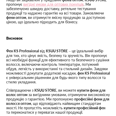
пропонує
вигідні умови для оптових покупців
. Ми
забезпечуємо швидку доставку, ретельне тестування
продукції та надаємо гарантію на всі товари. Замовляючи
фени оптом
, ви отримуєте якісну продукцію за доступною
ціною, що ідеально підходить для бізнесу.
Висновок
Фен KS Professional
від
KSUU STORE
– це ідеальний вибір
для тих, хто цінує якість, безпеку та зручність. Він пропонує
всі необхідні функції для ефективного та безпечного сушіння
волосся, включаючи контроль температури, потужний
обдув, легкість у використанні та стильний дизайн. Завдяки
можливості докупати додаткові насадки,
фен KS Professional
є універсальним рішенням для будь-якого типу волосся та
стилю укладання.
Співпрацюючи з
KSUU STORE
, ви можете
купити фени для
волос оптом
за вигідними умовами, отримуючи високоякісну
продукцію з гарантією. Ми пропонуємо
професійні фени для
волосся оптом
, що відповідають найвищим стандартам
якості. Не пропустіть можливість
купити професійний фен
та переконатися у перевагах нашої продукції.