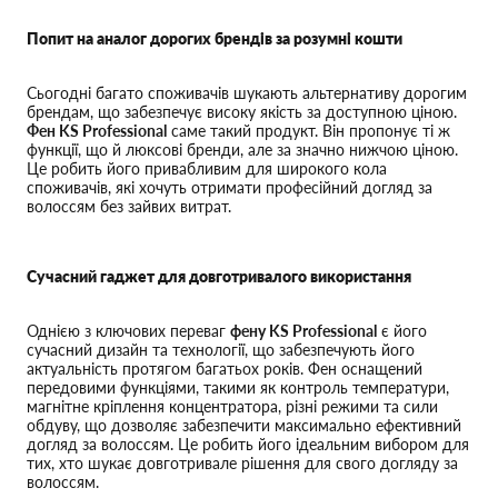
Попит на аналог дорогих брендів за розумні кошти
Сьогодні багато споживачів шукають альтернативу дорогим
брендам, що забезпечує високу якість за доступною ціною.
Фен KS Professional
саме такий продукт. Він пропонує ті ж
функції, що й люксові бренди, але за значно нижчою ціною.
Це робить його привабливим для широкого кола
споживачів, які хочуть отримати професійний догляд за
волоссям без зайвих витрат.
Сучасний гаджет для довготривалого використання
Однією з ключових переваг
фену KS Professional
є його
сучасний дизайн та технології, що забезпечують його
актуальність протягом багатьох років. Фен оснащений
передовими функціями, такими як контроль температури,
магнітне кріплення концентратора, різні режими та сили
обдуву, що дозволяє забезпечити максимально ефективний
догляд за волоссям. Це робить його ідеальним вибором для
тих, хто шукає довготривале рішення для свого догляду за
волоссям.