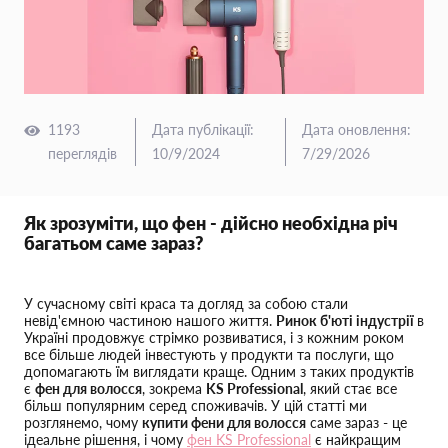
1193
Дата публікації
:
Дата оновлення
:
переглядів
10/9/2024
7/29/2026
Як зрозуміти, що фен - дійсно необхідна річ
багатьом саме зараз?
У сучасному світі краса та догляд за собою стали
невід'ємною частиною нашого життя.
Ринок б'юті індустрії
в
Україні продовжує стрімко розвиватися, і з кожним роком
все більше людей інвестують у продукти та послуги, що
допомагають їм виглядати краще. Одним з таких продуктів
є
фен для волосся
, зокрема
KS Professional
, який стає все
більш популярним серед споживачів. У цій статті ми
розглянемо, чому
купити фени для волосся
саме зараз - це
ідеальне рішення, і чому
фен KS Professional
є найкращим