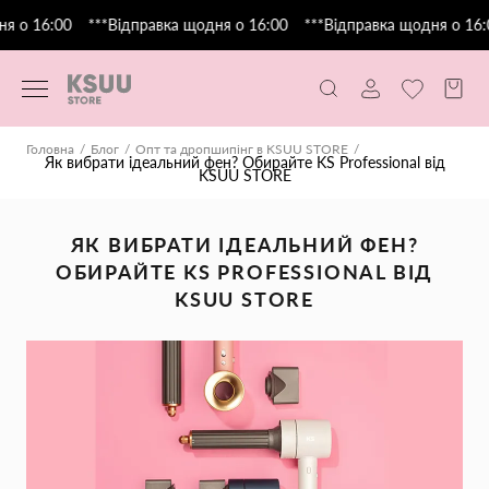
 о 16:00
***Відправка щодня о 16:00
***Відправка щодня о 16:0
Головна
Блог
Опт та дропшипінг в KSUU STORE
Як вибрати ідеальний фен? Обирайте KS Professional від
KSUU STORE
ЯК ВИБРАТИ ІДЕАЛЬНИЙ ФЕН?
ОБИРАЙТЕ KS PROFESSIONAL ВІД
KSUU STORE