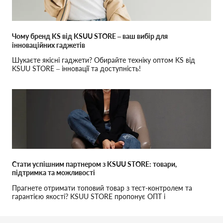
Чому бренд KS від KSUU STORE – ваш вибір для
інноваційних гаджетів
Шукаєте якісні гаджети? Обирайте техніку оптом KS від
KSUU STORE – інновації та доступність!
Стати успішним партнером з KSUU STORE: товари,
підтримка та можливості
Прагнете отримати топовий товар з тест-контролем та
гарантією якості? KSUU STORE пропонує ОПТ і
ДРОПШИПІНГ з щоденною відправкою, персональним
менеджером та власним сервісним центром. Підвищуйте
свій бізнес разом з нами!