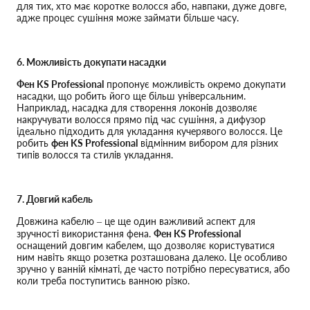
для тих, хто має коротке волосся або, навпаки, дуже довге,
адже процес сушіння може займати більше часу.
6. Можливість докупати насадки
Фен KS Professional
пропонує можливість окремо докупати
насадки, що робить його ще більш універсальним.
Наприклад, насадка для створення локонів дозволяє
накручувати волосся прямо під час сушіння, а дифузор
ідеально підходить для укладання кучерявого волосся. Це
робить
фен KS Professional
відмінним вибором для різних
типів волосся та стилів укладання.
7. Довгий кабель
Довжина кабелю – це ще один важливий аспект для
зручності використання фена.
Фен KS Professional
оснащений довгим кабелем, що дозволяє користуватися
ним навіть якщо розетка розташована далеко. Це особливо
зручно у ванній кімнаті, де часто потрібно пересуватися, або
коли треба поступитись ванною різко.