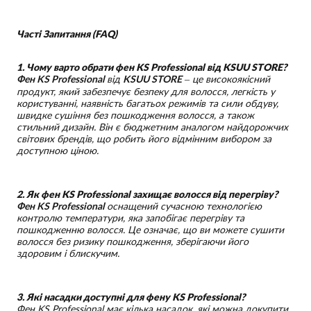
Часті Запитання (FAQ)
1. Чому варто обрати фен KS Professional від KSUU STORE?
Фен KS Professional
від
KSUU STORE
– це високоякісний
продукт, який забезпечує безпеку для волосся, легкість у
користуванні, наявність багатьох режимів та сили обдуву,
швидке сушіння без пошкодження волосся, а також
стильний дизайн. Він є бюджетним аналогом найдорожчих
світових брендів, що робить його відмінним вибором за
доступною ціною.
2. Як фен KS Professional захищає волосся від перегріву?
Фен KS Professional
оснащений сучасною технологією
контролю температури, яка запобігає перегріву та
пошкодженню волосся. Це означає, що ви можете сушити
волосся без ризику пошкодження, зберігаючи його
здоровим і блискучим.
3. Які насадки доступні для фену KS Professional?
Фен KS Professional має кілька насадок, які можна докупити