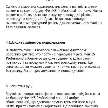
Однією з важливих характеристик фена є наявність різних
режимів та сили обдуву.
Фен KS Professional
пропонує кілька
режимів роботи, включаючи зручну кнопку для різкого
переходу на холодний обдув. Це дозволяє швидко
змінювати температурний режим для оптимального сушіння
та укладання волосся.
4. Швидке сушіння без пошкодження
Швидкість сушіння волосся є важливим фактором,
особливо для тих, хто постійно перебуває у русі.
Фен KS
Professional
забезпечує швидке сушіння завдяки своїй
потужності та продуманій системі розподілу тепла. Це
означає, що ви можете сушити як тонке, так і густе волосся
без ризику його пересушування чи пошкодження.
5. Легкість в руці
Зручність використання фена також залежить від його ваги
та балансу.
Фен KS Professional
легкий і добре
збалансований, що дозволяє зручно тримати його в руці
навіть при тривалому використанні. Це особливо важливо