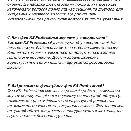
окремо. Це насадка для створення локонів, яка дозволяє
накручувати волосся прямо під час сушіння, та дифузор для
укладання кучерявого волосся. Це робить фен
універсальним для різних типів волосся та стилів укладання.
4. Чи є фен KS Professional зручним у використанні?
Так,
фен KS Professional
дуже зручний у використанні. Він
легкий, добре збалансований та має ергономічний дизайн.
Концентратор легко знімається та повертається завдяки
магнітному кріпленню. Довгий кабель дозволяє
користуватися феном навіть якщо розетка розташована
далеко.
5. Які режими та функції має фен KS Professional?
Фен KS Professional має кілька режимів роботи, включаючи
зручну кнопку для різкого переходу на холодний обдув. Це
дозволяє швидко змінювати температурний режим для
оптимального сушіння та укладання волосся. Фен також має
потужний обдув, що дозволяє швидко сушити як тонке, так
і густе волосся без пошкодження.