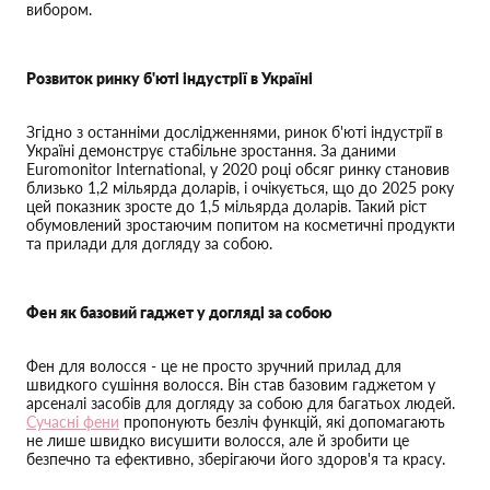
вибором.
Розвиток ринку б'юті індустрії в Україні
Згідно з останніми дослідженнями, ринок б'юті індустрії в
Україні демонструє стабільне зростання. За даними
Euromonitor International, у 2020 році обсяг ринку становив
близько 1,2 мільярда доларів, і очікується, що до 2025 року
цей показник зросте до 1,5 мільярда доларів. Такий ріст
обумовлений зростаючим попитом на косметичні продукти
та прилади для догляду за собою.
Фен як базовий гаджет у догляді за собою
Фен для волосся - це не просто зручний прилад для
швидкого сушіння волосся. Він став базовим гаджетом у
арсеналі засобів для догляду за собою для багатьох людей.
Сучасні фени
пропонують безліч функцій, які допомагають
не лише швидко висушити волосся, але й зробити це
безпечно та ефективно, зберігаючи його здоров'я та красу.