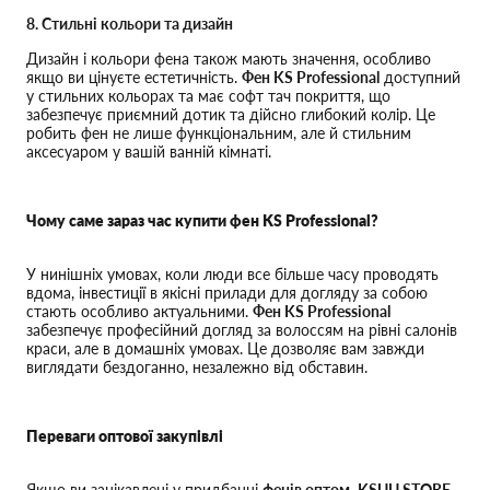
8. Стильні кольори та дизайн
Дизайн і кольори фена також мають значення, особливо
якщо ви цінуєте естетичність.
Фен KS Professional
доступний
у стильних кольорах та має софт тач покриття, що
забезпечує приємний дотик та дійсно глибокий колір. Це
робить фен не лише функціональним, але й стильним
аксесуаром у вашій ванній кімнаті.
Чому саме зараз час купити фен KS Professional?
У нинішніх умовах, коли люди все більше часу проводять
вдома, інвестиції в якісні прилади для догляду за собою
стають особливо актуальними.
Фен KS Professional
забезпечує професійний догляд за волоссям на рівні салонів
краси, але в домашніх умовах. Це дозволяє вам завжди
виглядати бездоганно, незалежно від обставин.
Переваги оптової закупівлі
Якщо ви зацікавлені у придбанні
фенів оптом
,
KSUU STORE