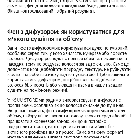
близько до полотна. Якщо користуватися концентратором
саме так,
фен для волосся з насадками
буде давати значно
більш контрольований і зібраний результат.
Фен з дифузором: як користуватися для
м’якого сушіння та об’єму
Запит
фен з дифузором як користуватися
дуже популярний,
особливо серед тих, у кого хвилясте, кучеряве або пористе
волосся. Дифузор розподіляє повітря м’якше, ніж звичайна
насадка, тому не роздуває волосся занадто сильно. Саме це
допомагає краще зберігати природну текстуру, не руйнувати
хвилю і не робити зачіску надто пухнастою. Щоб правильно
користуватися дифузором, потрібно злегка піднімати
волосся біля коренів або укладати пасма в чашу насадки і
сушити на помірному режимі.
У KSUU STORE ми радимо використовувати дифузор не
поспішаючи, особливо якщо волосся схильне до пушіння.
Якщо вас цікавить,
фен з дифузором як користуватися
для
об’єму, найзручніше нахилити голову трохи вперед або вбік і
працювати з кореневою зоною. Якщо ж потрібно
підкреслити хвилю, варто сушити волосся м’яко, без
активного розчісування в процесі. Саме в такому форматі
насадка для фену
у вигляді дифузора показує себе