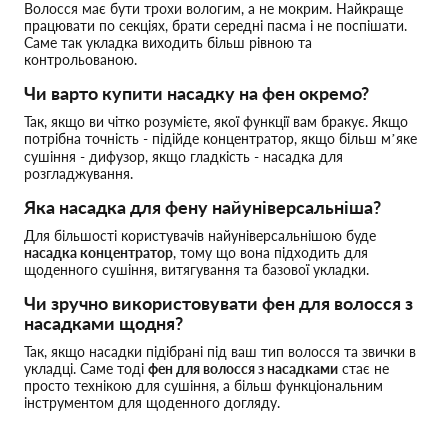
Волосся має бути трохи вологим, а не мокрим. Найкраще
працювати по секціях, брати середні пасма і не поспішати.
Саме так укладка виходить більш рівною та
контрольованою.
Чи варто купити насадку на фен окремо?
Так, якщо ви чітко розумієте, якої функції вам бракує. Якщо
потрібна точність - підійде концентратор, якщо більш м’яке
сушіння - дифузор, якщо гладкість - насадка для
розгладжування.
Яка насадка для фену найуніверсальніша?
Для більшості користувачів найуніверсальнішою буде
насадка концентратор
, тому що вона підходить для
щоденного сушіння, витягування та базової укладки.
Чи зручно використовувати фен для волосся з
насадками щодня?
Так, якщо насадки підібрані під ваш тип волосся та звички в
укладці. Саме тоді
фен для волосся з насадками
стає не
просто технікою для сушіння, а більш функціональним
інструментом для щоденного догляду.