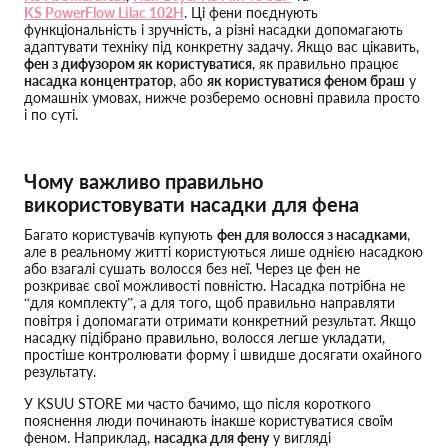
KS PowerFlow Lilac 102H
. Ці фени поєднують
функціональність і зручність, а різні насадки допомагають
адаптувати техніку під конкретну задачу. Якщо вас цікавить,
фен з дифузором як користуватися
, як правильно працює
насадка концентратор
, або
як користуватися феном браш
у
домашніх умовах, нижче розберемо основні правила просто
і по суті.
Чому важливо правильно
використовувати насадки для фена
Багато користувачів купують
фен для волосся з насадками
,
але в реальному житті користуються лише однією насадкою
або взагалі сушать волосся без неї. Через це фен не
розкриває свої можливості повністю. Насадка потрібна не
“для комплекту”, а для того, щоб правильно направляти
повітря і допомагати отримати конкретний результат. Якщо
насадку підібрано правильно, волосся легше укладати,
простіше контролювати форму і швидше досягати охайного
результату.
У KSUU STORE ми часто бачимо, що після короткого
пояснення люди починають інакше користуватися своїм
феном. Наприклад,
насадка для фену
у вигляді