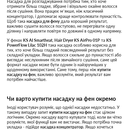
Насадка для розгладжування потрібна тим, хто хоче
отримати більш гладке, зібране і візуально охайне волосся
після сушіння. Вона працює м’якше, ніж класичний
концентратор, і допомагає краще контролювати пухнастість.
Щоб така
насадка для фену
дала хороший результат,
важливо сушити волосся поступово, не перегрівати одну
ділянку і направляти повітря по довжині в одному напрямку.
У фенах
KS AI Smartheat
,
Hair Dryer KS AirPro 01P
та
KS
PowerFlow Lilac 102H
така насадка особливо корисна для
тих, хто хоче більш гладкий повсякденний результат без
складної укладки. Якщо волосся схильне до пухнастості або
виглядає неслухняним після звичайного сушіння, саме цей
формат насадки може бути одним із найзручніших у
щоденному використанні. Саме тому, перш ніж
купити
насадку на фен
, важливо зрозуміти, який результат вам
потрібен найчастіше.
Чи варто купити насадку на фен окремо
Іноді користувач розуміє, що однієї насадки недостатньо. У
такому випадку запит
купити насадку на фен
стає цілком
логічним. Окремо насадку варто купувати тоді, коли ви чітко
розумієте, якої функції вам не вистачає. Якщо потрібна точна
укладка - підійде
насадка концентратор
. Якщо хочеться