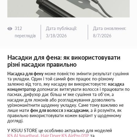
312
Дата публікації
:
Дата оновлення
:
переглядів
3/18/2026
8/7/2026
Насадки для фена: як використовувати
різні насадки правильно
Насадка для фену
може повністю змінити результат сушіння
та укладки. Один і той самий фен працює по-різному
залежно від того, яку насадку ви використовуєте:
насадка
концентратор
допомагає витягувати волосся і працювати по
пасмах, дифузор дає більш м’яке сушіння та об’єм, а
насадки для локонів або розгладжування дозволяють
урізноманітнити щоденну укладку. Саме тому важливо не
лише мати
фен для волосся з насадками
, а й розуміти, як
правильно використовувати кожен варіант у щоденному
догляді.
У KSUU STORE це особливо актуально для моделей
KS AI Smartheat
,
Hair Dryer KS AirPro 01P
та