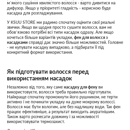
м’якого сушіння хвилястого волосся - варто дивитися на
дифузор. Якщо у пріоритеті гладкість - корисною буде
насадка для розгладжування.
У KSUU STORE ми радимо спочатку оцінити свої реальні
звички. Якщо ви щодня просто сушите волосся, вам не
обов’язково потрібні всі типи насадок одразу. Але якщо
хочеться більше варіантів укладки,
фен для волосся з
насадками
справді дає значно більше можливостей. Головне
- не купувати насадку випадково, а підбирати її під
конкретний формат використання.
Як підготувати волосся перед
використанням насадок
Незалежно від того, яку саме
насадку для фену
ви
використовуєте, волосся треба правильно підготувати.
Найкраще спочатку промокнути його рушником, не терти
активно і не починати укладку на дуже мокрому волоссі.
Волосся має бути вологим, але без надлишку води. Так фен
працює ефективніше, а результат виходить акуратнішим.
Також варто розчесати довжину і за можливості
використовувати термозахист.