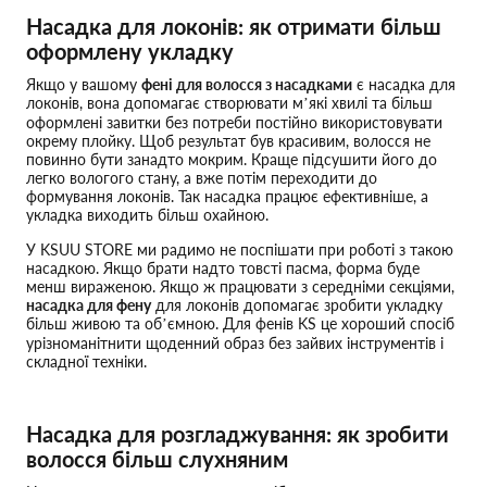
Насадка для локонів: як отримати більш
оформлену укладку
Якщо у вашому
фені для волосся з насадками
є насадка для
локонів, вона допомагає створювати м’які хвилі та більш
оформлені завитки без потреби постійно використовувати
окрему плойку. Щоб результат був красивим, волосся не
повинно бути занадто мокрим. Краще підсушити його до
легко вологого стану, а вже потім переходити до
формування локонів. Так насадка працює ефективніше, а
укладка виходить більш охайною.
У KSUU STORE ми радимо не поспішати при роботі з такою
насадкою. Якщо брати надто товсті пасма, форма буде
менш вираженою. Якщо ж працювати з середніми секціями,
насадка для фену
для локонів допомагає зробити укладку
більш живою та об’ємною. Для фенів KS це хороший спосіб
урізноманітнити щоденний образ без зайвих інструментів і
складної техніки.
Насадка для розгладжування: як зробити
волосся більш слухняним