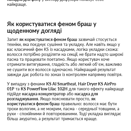
найкраще.
Як користуватися феном браш у
щоденному догляді
Запит
як користуватися феном браш
зазвичай стосується
техніки, яка поєднує сушіння та укладку. Але навіть якщо у
вас класичний фен KS із насадками, логіка укладки схожа:
волосся потрібно розділяти на секції, не брати надто широкі
пасма та працювати поетапно. Якщо користувач хоче
отримати витягування, гладкість або легкий об’єм, важливо
не сушити все волосся одночасно. Найкращий результат
завжди дає робота по зонах із контролем напрямку повітря.
У випадку з фенами
KS AI Smartheat
,
Hair Dryer KS AirPro
01P
та
KS PowerFlow Lilac 102H
для такого ефекту найкраще
підійде
насадка концентратор
або
насадка для
розгладжування
. Якщо пояснювати просто,
як
користуватися феном браш
правильно: волосся має бути
трохи вологим, а не мокрим, пасма - середньої товщини, а
рухи - спокійними й повторюваними. Тоді укладка виглядає
більш акуратно, а результат тримається краще.