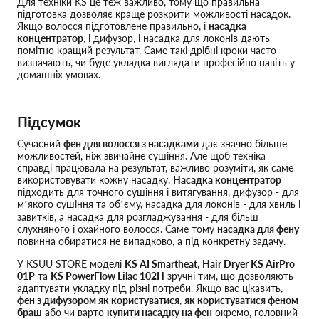
Для техніки KS це теж важливо, тому що правильна
підготовка дозволяє краще розкрити можливості насадок.
Якщо волосся підготовлене правильно, і
насадка
концентратор
, і дифузор, і насадка для локонів дають
помітно кращий результат. Саме такі дрібні кроки часто
визначають, чи буде укладка виглядати професійно навіть у
домашніх умовах.
Підсумок
Сучасний
фен для волосся з насадками
дає значно більше
можливостей, ніж звичайне сушіння. Але щоб техніка
справді працювала на результат, важливо розуміти, як саме
використовувати кожну насадку.
Насадка концентратор
підходить для точного сушіння і витягування, дифузор - для
м’якого сушіння та об’єму, насадка для локонів - для хвиль і
завитків, а насадка для розгладжування - для більш
слухняного і охайного волосся. Саме тому
насадка для фену
повинна обиратися не випадково, а під конкретну задачу.
У KSUU STORE моделі
KS AI Smartheat
,
Hair Dryer KS AirPro
01P
та
KS PowerFlow Lilac 102H
зручні тим, що дозволяють
адаптувати укладку під різні потреби. Якщо вас цікавить,
фен з дифузором як користуватися
,
як користуватися феном
браш
або чи варто
купити насадку на фен
окремо, головний