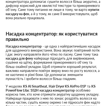
концентратора допомагає сушити волосся більш акуратно, а
дифузор корисний для хвилястої текстури та прикореневого
об’єму. Саме тому питання не лише в тому, чи варто
купити
насадку на фен
, а й у тому, як саме її використовувати, щоб
вона реально працювала.
Насадка концентратор: як користуватися
правильно
Насадка концентратор
- це одна з найпрактичніших насадок
для щоденного використання. Вона звужує повітряний потік
і дає змогу направляти його чітко по пасму. Саме тому така
насадка для фену
найкраще підходить для вирівнювання,
сушіння на щітку, формування прикореневого об’єму та
більш охайної укладки. Щоб отримати хороший результат,
важливо направляти повітря зверху вниз по росту волосся, а
не хаотично в різні боки. Це допомагає зменшити
пухнастість і зробити волосся більш гладким.
У моделях
KS AI Smartheat
,
Hair Dryer KS AirPro 01P
та
KS
PowerFlow Lilac 102H
насадка концентратор
особливо
корисна тим, хто хоче отримати акуратну щоденну укладку.
Найкраще працювати з нею по зонах: розділіть волосся на
кілька частин, сушіть кожну окремо і не підносьте фен надто