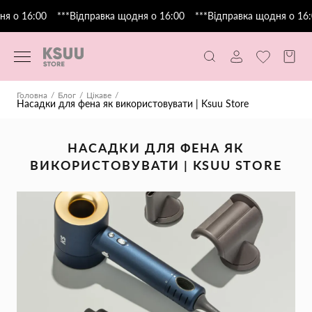
 о 16:00
***Відправка щодня о 16:00
***Відправка щодня о 16:0
Головна
Блог
Цікаве
Насадки для фена як використовувати | Ksuu Store
НАСАДКИ ДЛЯ ФЕНА ЯК
ВИКОРИСТОВУВАТИ | KSUU STORE