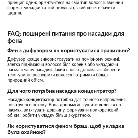
принцип один: орієнтуйтеся на свій тип волосся, звичний
формат укладки та той результат, який хочете бачити
щодня.
FAQ: поширені питання про насадки для
фена
Фен з дифузором як користуватися правильно?
Дифузор краще використовувати на помірному режимі,
злегка піднімаючи волосся біля коренів або укладаючи
пасма в чашу насадки. Такий спосіб допомагає зберегти
текстуру, не розпушити волосся і отримати більш
природний об’єм.
Для чого потрібна насадка концентратор?
Насадка концентратор
потрібна для точного направлення
повітряного потоку. Вона допомагає сушити волосся по
пасмах, витягувати довжину, формувати прикореневий
об’єм і робити укладку більш акуратною.
Як користуватися феном браш, щоб укладка
була охайною?