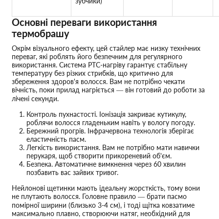
зубчики)
Основні переваги використання
термобрашу
Окрім візуального ефекту, цей стайлер має низку технічних
переваг, які роблять його безпечним для регулярного
використання. Система PTC-нагріву гарантує стабільну
температуру без різких стрибків, що критично для
збереження здоров'я волосся. Вам не потрібно чекати
вічність, поки прилад нагріється — він готовий до роботи за
лічені секунди.
Контроль пухнастості. Іонізація закриває кутикулу,
роблячи волосся гладеньким навіть у вологу погоду.
Бережний прогрів. Інфрачервона технологія зберігає
еластичність пасм.
Легкість використання. Вам не потрібно мати навички
перукаря, щоб створити прикореневий об'єм.
Безпека. Автоматичне вимкнення через 60 хвилин
позбавить вас зайвих тривог.
Нейлонові щетинки мають ідеальну жорсткість, тому вони
не плутають волосся. Головне правило — брати пасмо
помірної ширини (близько 3-4 см), і тоді щітка ковзатиме
максимально плавно, створюючи натяг, необхідний для