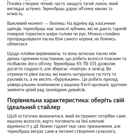
Плойка створює чіткий, часто занадто тугий локон, який
виглядає штучно. Термобраш дарує об'ємну хвилю та
м'якість.
Важливий момент — безпека. На відміну від класичних
щипців, термобраш має захисні зубчики, які не дають гарячій
поверхні торкатися шкіри голови чи рук. Можна спокійно
пропрацьовувати пасма біля самого кореня, не боячись
обпектися
Щодо плойки-вирівнювача, то вона затискає пасмо між
двома гарячими пластинами, що робить волосся пласким та
позбавляє його об'єму. Термобраш KS TB-101 дозволяє
досягти гладкості, але зберігає «повітря» в зачісці. Ви
отримуєте рівні пасма, які мають натуральну густоту та
рухливість, а не висять «бурульками». Це робить прилад
універсальним помічником у вашому б'юті-арсеналі, здатним
замінити цілий ряд громіздких девайсів.
Порівняльна характеристика: оберіть свій
ідеальний стайлер
Щоб остаточно визначитися, який інструмент потрібен саме
вашому волоссю, варто поглянути на їхні ключові
відмінності у дії. Кожен гаджет має своє призначення, але
термобраш виграє саме в питанні створення сучасного,