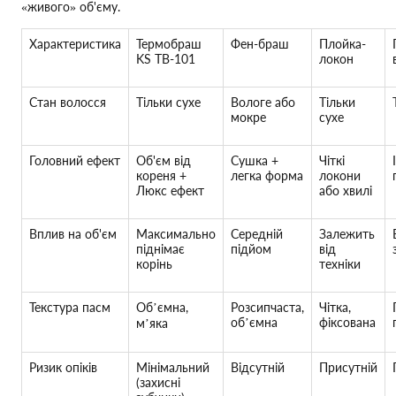
«живого» об'єму.
Характеристика
Термобраш
Фен-браш
Плойка-
KS TB-101
локон
Стан волосся
Тільки сухе
Вологе або
Тільки
мокре
сухе
Головний ефект
Об'єм від
Сушка +
Чіткі
кореня +
легка форма
локони
Люкс ефект
або хвилі
Вплив на об'єм
Максимально
Середній
Залежить
піднімає
підйом
від
корінь
техніки
Текстура пасм
Обʼємна,
Розсипчаста,
Чітка,
обʼємна
фіксована
мʼяка
Ризик опіків
Мінімальний
Відсутній
Присутній
(захисні