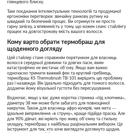
глянцевого блиску.
Таке поєднання інтелектуальних технологій та продуманої
ергономіки перетворює звичайну ранкову рутину на
швидкий та безпечний процес. Ви отримуєте не просто
гарну зачіску, а впевненість у тому, що кожен сеанс стайлінгу
працює на довгострокову якість вашого волосся.
Кому варто обрати термобраш для
щоденного догляду
Цей стайлер стане справжнім порятунком для власниць
волосся середньої довжини та довгих пасм, яким
катастрофічно не вистачає об’єму. Якщо вам важко
одночасно тримати важкий фен та круглий гребінець,
термобраш KS Thermobrush TB-101 вирішить цю проблему
раз і назавжди. Він ідеально підходить для тонкого волосся,
додаючи йому візуальної густоти без пересушування.
Водночас, якщо у вас дуже коротка стрижка «під хлопчика»,
діаметру 38 мм може бути забагато для повноцінної
накрутки. Також для власниць афро-кучерів, чия мета —
ідеальне випрямлення «в струну», краще підійде праска. Але
для 90% дівчат, які мріють про живу, об’ємну та стильну
укладку, термобраш є найбільш раціональним вибором. Це
інструмент для тих, хто хоче виглядати доглянуто щодня,