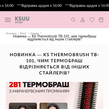
о 16:00
***Відправка щодня о 16:00
***Відправка щодня о 16:00
Головна
Блог
Цікаве
Новинка — KS Thermobrush TB-101, чим термобраш
відрізняється від інших стайлерів?
НОВИНКА — KS THERMOBRUSH TB-
101, ЧИМ ТЕРМОБРАШ
ВІДРІЗНЯЄТЬСЯ ВІД ІНШИХ
СТАЙЛЕРІВ?