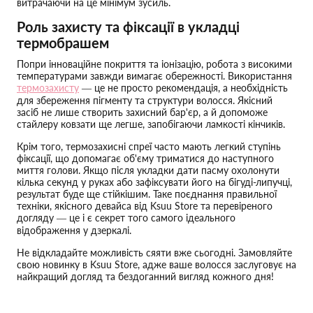
витрачаючи на це мінімум зусиль.
Роль захисту та фіксації в укладці
термобрашем
Попри інноваційне покриття та іонізацію, робота з високими
температурами завжди вимагає обережності. Використання
термозахисту
— це не просто рекомендація, а необхідність
для збереження пігменту та структури волосся. Якісний
засіб не лише створить захисний бар'єр, а й допоможе
стайлеру ковзати ще легше, запобігаючи ламкості кінчиків.
Крім того, термозахисні спреї часто мають легкий ступінь
фіксації, що допомагає об'єму триматися до наступного
миття голови. Якщо після укладки дати пасму охолонути
кілька секунд у руках або зафіксувати його на бігуді-липучці,
результат буде ще стійкішим. Таке поєднання правильної
техніки, якісного девайса від Ksuu Store та перевіреного
догляду — це і є секрет того самого ідеального
відображення у дзеркалі.
Не відкладайте можливість сяяти вже сьогодні. Замовляйте
свою новинку в Ksuu Store, адже ваше волосся заслуговує на
найкращий догляд та бездоганний вигляд кожного дня!