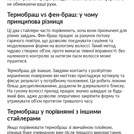
не обмежуючи ваші рухи.
Термобраш vs фен-браш: у чому
принципова різниця
Ці два стайлери часто порівнюють, хоча вони призначені для
різних завдань. Фен-браш працює за рахунок потоку
гарячого повітря, що дозволяє поєднувати сушіння та
моделювання форми на вологому волоссі. Такий метод
чудово створює об'єм, проте вимагає певної вправності: без
належного контролю за натягом пасм волосся може
пушитися.
Термобраш діє інакше. Завдяки контакту з розігрітою
керамічною поверхнею він миттєво пригладжує кутикулу та
фіксує результат у потрібному положенні. Це робить локони
більш дисциплінованими, додаючи їм дзеркального блиску.
На сухому волоссі прилад працює значно швидше за будь-
який фен, адже дозволяє оперативно закріпити форму та
утримувати об'єм протягом тривалого часу.
Термобраш у порівнянні з іншими
стайлерами
Якщо порівнювати термобраш зі звичайною плойкою,
різниця буде очевидною вже після першого використання.