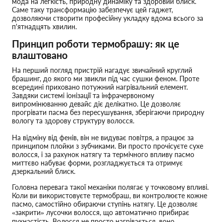
мода на легкість, природну динаміку та здоровий блиск.
Саме таку трансформацію забезпечує цей гаджет,
дозволяючи створити професійну укладку вдома всього за
п'ятнадцять хвилин.
Принцип роботи термобрашу: як це
влаштовано
На перший погляд пристрій нагадує звичайний круглий
брашинг, до якого ми звикли під час сушки феном. Проте
всередині приховано потужний нагрівальний елемент.
Завдяки системі іонізації та інфрачервоному
випромінюванню девайс діє делікатно. Це дозволяє
прогрівати пасма без пересушування, зберігаючи природну
вологу та здорову структуру волосся.
На відміну від фенів, він не видуває повітря, а працює за
принципом плойки з зубчиками. Ви просто прочісуєте сухе
волосся, і за рахунок натягу та термічного впливу пасмо
миттєво набуває форми, розгладжується та отримує
дзеркальний блиск.
Головна перевага такої механіки полягає у точковому впливі.
Коли ви використовуєте термобраш, ви контролюєте кожне
пасмо, самостійно обираючи ступінь натягу. Це дозволяє
«закрити» лусочки волосся, що автоматично прибирає
пухнастість. Волосся не просто нагрівається, воно