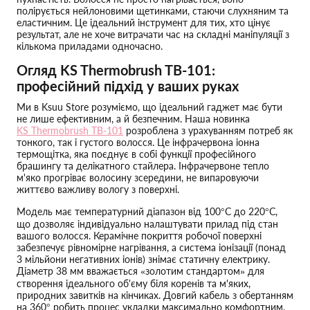
полірується нейлоновими щетинками, стаючи слухняним та
еластичним. Це ідеальний інструмент для тих, хто цінує
результат, але не хоче витрачати час на складні маніпуляції з
кількома приладами одночасно.
Огляд KS Thermobrush TB-101:
професійний підхід у ваших руках
Ми в Ksuu Store розуміємо, що ідеальний гаджет має бути
не лише ефективним, а й безпечним. Наша новинка
KS Thermobrush TB-101
розроблена з урахуванням потреб як
тонкого, так і густого волосся. Це інфрачервона іонна
термощітка, яка поєднує в собі функції професійного
брашингу та делікатного стайлера. Інфрачервоне тепло
м'яко прогріває волосину зсередини, не випаровуючи
життєво важливу вологу з поверхні.
Модель має температурний діапазон від 100°C до 220°C,
що дозволяє індивідуально налаштувати прилад під стан
вашого волосся. Керамічне покриття робочої поверхні
забезпечує рівномірне нагрівання, а система іонізації (понад
3 мільйони негативних іонів) знімає статичну електрику.
Діаметр 38 мм вважається «золотим стандартом» для
створення ідеального об'єму біля коренів та м'яких,
природних завитків на кінчиках. Довгий кабель з обертанням
на 360° робить процес укладки максимально комфортним,