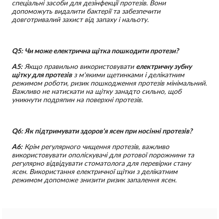
спеціальні засоби для дезінфекції протезів. Вони
допоможуть видалити бактерії та забезпечити
довготривалий захист від запаху і нальоту.
Q5: Чи може електрична щітка пошкодити протези?
A5:
Якщо правильно використовувати
електричну зубну
щітку для протезів
з м'якими щетинками і делікатним
режимом роботи, ризик пошкодження протезів мінімальний.
Важливо не натискати на щітку занадто сильно, щоб
уникнути подряпин на поверхні протезів.
Q6: Як підтримувати здоров'я ясен при носінні протезів?
A6:
Крім регулярного чищення протезів, важливо
використовувати ополіскувачі для ротової порожнини та
регулярно відвідувати стоматолога для перевірки стану
ясен. Використання електричної щітки з делікатним
режимом допоможе знизити ризик запалення ясен.