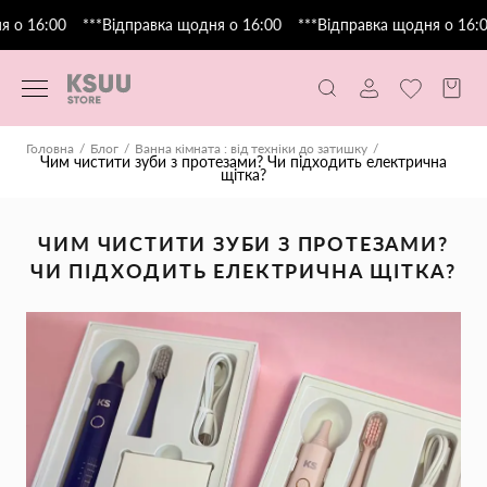
о 16:00
***Відправка щодня о 16:00
***Відправка щодня о 16:00
Головна
Блог
Ванна кімната : від техніки до затишку
Чим чистити зуби з протезами? Чи підходить електрична
щітка?
ЧИМ ЧИСТИТИ ЗУБИ З ПРОТЕЗАМИ?
ЧИ ПІДХОДИТЬ ЕЛЕКТРИЧНА ЩІТКА?