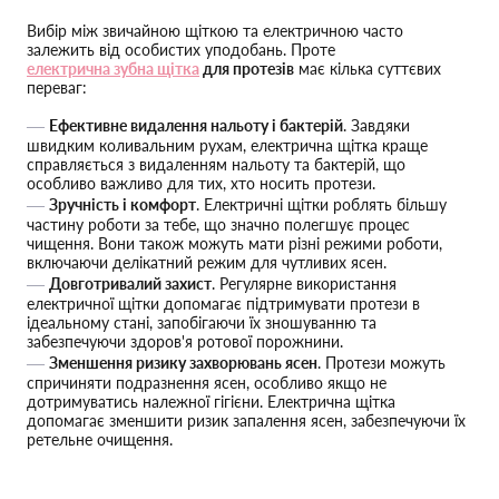
Вибір між звичайною щіткою та електричною часто
залежить від особистих уподобань. Проте
електрична зубна щітка
для протезів
має кілька суттєвих
переваг:
Ефективне видалення нальоту і бактерій
. Завдяки
швидким коливальним рухам, електрична щітка краще
справляється з видаленням нальоту та бактерій, що
особливо важливо для тих, хто носить протези.
Зручність і комфорт
. Електричні щітки роблять більшу
частину роботи за тебе, що значно полегшує процес
чищення. Вони також можуть мати різні режими роботи,
включаючи делікатний режим для чутливих ясен.
Довготривалий захист
. Регулярне використання
електричної щітки допомагає підтримувати протези в
ідеальному стані, запобігаючи їх зношуванню та
забезпечуючи здоров'я ротової порожнини.
Зменшення ризику захворювань ясен
. Протези можуть
спричиняти подразнення ясен, особливо якщо не
дотримуватись належної гігієни. Електрична щітка
допомагає зменшити ризик запалення ясен, забезпечуючи їх
ретельне очищення.