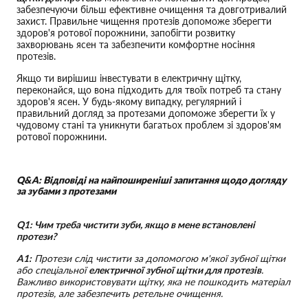
забезпечуючи більш ефективне очищення та довготривалий
захист. Правильне чищення протезів допоможе зберегти
здоров'я ротової порожнини, запобігти розвитку
захворювань ясен та забезпечити комфортне носіння
протезів.
Якщо ти вирішиш інвестувати в електричну щітку,
переконайся, що вона підходить для твоїх потреб та стану
здоров'я ясен. У будь-якому випадку, регулярний і
правильний догляд за протезами допоможе зберегти їх у
чудовому стані та уникнути багатьох проблем зі здоров'ям
ротової порожнини.
Q&A: Відповіді на найпоширеніші запитання щодо догляду
за зубами з протезами
Q1: Чим треба чистити зуби, якщо в мене встановлені
протези?
A1:
Протези слід чистити за допомогою м'якої зубної щітки
або спеціальної
електричної зубної щітки для протезів
.
Важливо використовувати щітку, яка не пошкодить матеріал
протезів, але забезпечить ретельне очищення.