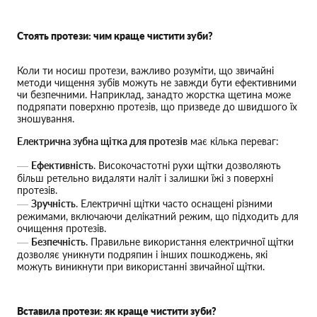
Стоять протези: чим краще чистити зуби?
Коли ти носиш протези, важливо розуміти, що звичайні
методи чищення зубів можуть не завжди бути ефективними
чи безпечними. Наприклад, занадто жорстка щетина може
подряпати поверхню протезів, що призведе до швидшого їх
зношування.
Електрична зубна щітка для протезів
має кілька переваг:
Ефективність
. Високочастотні рухи щітки дозволяють
більш ретельно видаляти наліт і залишки їжі з поверхні
протезів.
Зручність
. Електричні щітки часто оснащені різними
режимами, включаючи делікатний режим, що підходить для
очищення протезів.
Безпечність
. Правильне використання електричної щітки
дозволяє уникнути подряпин і інших пошкоджень, які
можуть виникнути при використанні звичайної щітки.
Вставила протези: як краще чистити зуби?