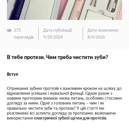
275
Дата публікації
:
Дата оновлення
:
переглядів
9/29/2024
8/4/2026
В тебе протези. Чим треба чистити зуби?
Вступ
Отримання зубних протезів є важливим кроком на шляху до
відновлення усмішки і жувальної функції. Однак разом з
новими протезами виникає низка питань, особливо стосовно
догляду за ними. Одне з головних питань – чим і як
правильно чистити зуби та протези? У цій статті ми
розглянемо всі аспекти догляду за протезами, включаючи
використання
електричної зубної щітки для протезів
.