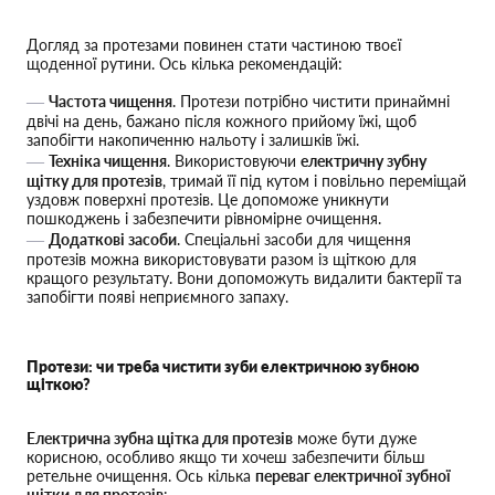
Догляд за протезами повинен стати частиною твоєї
щоденної рутини. Ось кілька рекомендацій:
Частота чищення
. Протези потрібно чистити принаймні
двічі на день, бажано після кожного прийому їжі, щоб
запобігти накопиченню нальоту і залишків їжі.
Техніка чищення
. Використовуючи
електричну зубну
щітку для протезів
, тримай її під кутом і повільно переміщай
уздовж поверхні протезів. Це допоможе уникнути
пошкоджень і забезпечити рівномірне очищення.
Додаткові засоби
. Спеціальні засоби для чищення
протезів можна використовувати разом із щіткою для
кращого результату. Вони допоможуть видалити бактерії та
запобігти появі неприємного запаху.
Протези: чи треба чистити зуби електричною зубною
щіткою?
Електрична зубна щітка для протезів
може бути дуже
корисною, особливо якщо ти хочеш забезпечити більш
ретельне очищення. Ось кілька
переваг електричної зубної
щітки для протезів
: