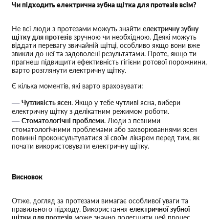
Чи підходить електрична зубна щітка для протезів всім?
Не всі люди з протезами можуть знайти
електричну зубну
щітку для протезів
зручною чи необхідною. Деякі можуть
віддати перевагу звичайній щітці, особливо якщо вони вже
звикли до неї та задоволені результатами. Проте, якщо ти
прагнеш підвищити ефективність гігієни ротової порожнини,
варто розглянути електричну щітку.
Є кілька моментів, які варто враховувати:
Чутливість ясен
. Якщо у тебе чутливі ясна, вибери
електричну щітку з делікатним режимом роботи.
Стоматологічні проблеми
. Люди з певними
стоматологічними проблемами або захворюваннями ясен
повинні проконсультуватися зі своїм лікарем перед тим, як
почати використовувати електричну щітку.
Висновок
Отже, догляд за протезами вимагає особливої уваги та
правильного підходу. Використання
електричної зубної
щітки для протезів
може значно полегшити цей процес,