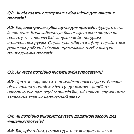
Q2: Чи підходить електрична зубна щітка для чищення
протезів?
A2:
Так,
електрична зубна щітка для протезів
підходить для
їх чищення. Вона забезпечує більш ефективне видалення
нальоту та залишків їжі завдяки своїм швидким
коливальним рухам. Однак слід обирати щітку з делікатним
режимом роботи і м'якими щетинками, щоб уникнути
пошкодження протезів.
Q3: Як часто потрібно чистити зуби з протезами?
A3:
Протези слід чистити принаймні двічі на день, бажано
після кожного прийому їжі. Це допоможе запобігти
накопиченню нальоту і залишків їжі, які можуть спричинити
запалення ясен чи неприємний запах.
Q4: Чи потрібно використовувати додаткові засоби для
чищення протезів?
A4:
Так, крім щітки, рекомендується використовувати