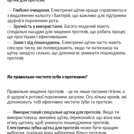
Глибоке очищення
. Електричні щітки краще справляються
з видаленням нальоту і бактерій, що важливо для підтримки
здоров'я порожнини рота.
Зручність у використанні
. Багато моделей мають
спеціальні насадки для чищення протезів, що робить процес
ще простішим і ефективнішим.
Захист від пошкоджень
. Електричні щітки часто мають
сенсори тиску, які попереджають, якщо ти натискаєш на
щітку занадто сильно, що допомагає уникнути пошкоджень
протезів.
Як правильно чистити зуби з протезами?
Правильне чищення протезів – це не лише питання гігієни, а
й здоров'я ротової порожнини загалом. Ось кілька кроків, які
допоможуть тобі ефективно чистити зуби та протези:
Використовуй спеціальні щітки для протезів
. Якщо ти
використовуєш звичайну щітку, переконайся, що вона має
м'яку щетину, щоб уникнути пошкодження протезів.
Електрична зубна щітка для протезів
може бути кращим
вибором, оскільки вона забезпечує більш ретельне