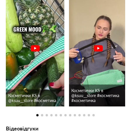
Косметички KS в
Косметички KS в
@ksuu__store #косметика
@ksuu__store #косметика
#косметичка
Відеовідгуки