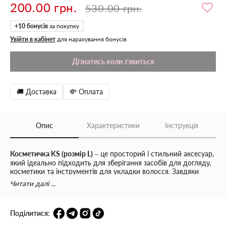
200.00 грн.
530.00 грн.
+
10
бонусів
за покупку
Увійти в кабінет
для нарахування бонусів
Дізнатись коли з'явиться
🚚 Доставка
💸 Оплата
Опис
Характеристики
Інструкція
Косметичка KS (розмір L)
– це просторий і стильний аксесуар,
який ідеально підходить для зберігання засобів для догляду,
косметики та інструментів для укладки волосся. Завдяки
збільшеному розміру
34х12х12 см
, косметичка дозволяє
Читати далі ...
організувати всі необхідні речі, включаючи фен, фен-щітку,
плойки, гребінці та інші аксесуари. Якщо ви шукаєте, де
купити косметичку
, ця модель стане чудовим вибором для
Поділитися:
дому та подорожей.