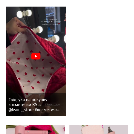
#відгуки на покупку
косметички KS в
@ksuu__store #косметичка