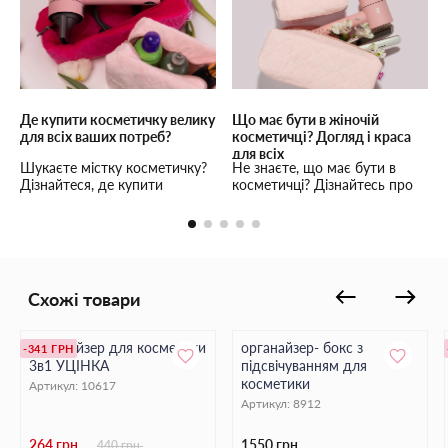
Де купити косметичку велику
Що має бути в жіночій
для всіх ваших потреб?
косметичці? Догляд і краса
для всіх
Шукаєте містку косметичку?
Не знаєте, що має бути в
Дізнайтеся, де купити
косметичці? Дізнайтесь про
косметичку розміру S та L
основні засоби для будь-
для косметики та гаджетів.
якого віку і де купити
косметичку.
Схожі товари
Органайзер для косметики
органайзер- бокс з
-341 ГРН
3в1 УЦІНКА
підсвічуванням для
косметики
Артикул:
10617
Артикул:
8912
264 грн.
1550 грн.
440 грн.