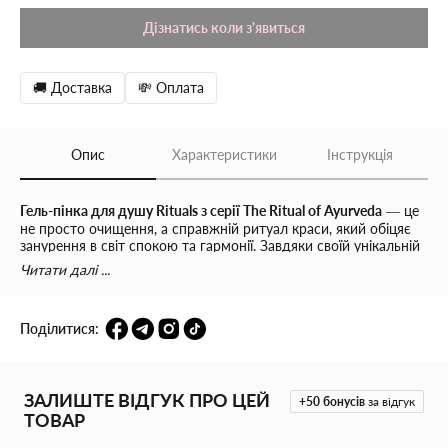
Дізнатись коли з'явиться
🚚 Доставка
💸 Оплата
Опис
Характеристики
Інструкція
Гель-пінка для душу Rituals з серії The Ritual of Ayurveda
— це
не просто очищення, а справжній ритуал краси, який обіцяє
занурення в світ спокою та гармонії. Завдяки своїй унікальній
формулі, що містить 91% інгредієнтів натурального
Читати далі ...
походження, цей засіб перетворює звичайне купання на
особливий догляд. Натуральні олії солодкого мигдалю та
індійської троянди, що входять до складу, делікатно живлять
Поділитися:
шкіру, роблячи її не лише м'якою та гладкою, але й сяючою.
Під час використання гель трансформується в пишну піну, яка
обіймає тіло, м'яко очищаючи та залишаючи ніжний аромат,
ЗАЛИШТЕ ВІДГУК ПРО ЦЕЙ
що зберігається на шкірі надовго. Відчуйте, як кожен момент
+50
бонусів
за відгук
ТОВАР
душу перетворюється на чарівну терапію, що відновлює
рівновагу душі та тіла, дозволяючи вам відпочити від