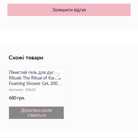
напруженого ритму повсякденного життя.
Залишити відгук
Схожі товари
Пінистий гель для душу
Rituals The Ritual of Karma
Foaming Shower Gel, 200
мл
Артикул:
10629
680 грн.
Дізнатись коли
з'явиться