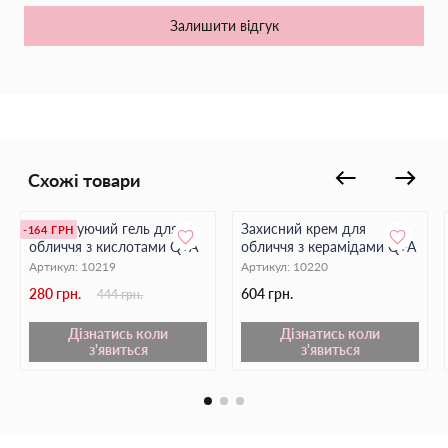
вікових змін шкіри.
Залишити відгук
Сироватка має текстуру емульсії, яка легко розподіляється на
шкірі і швидко вбирається.
Головним активним компонентом продукту є 8% азелаїнова
кислота - ефективний інгредієнт проти акне, розацеа та
гіперпігментації, сприяє оновленню епідермісу.
Схожі товари
Відлущуючий гель для
Захисний крем для
-164 ГРН
обличчя з кислотами Q+A
обличчя з керамідами Q+A
Артикул:
10219
Артикул:
10220
280 грн.
604 грн.
444 грн.
Дізнатись коли
Дізнатись коли
з'явиться
з'явиться