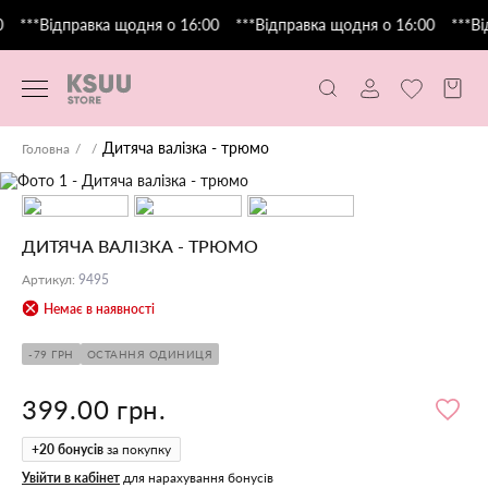
***Відправка щодня о 16:00
***Відправка щодня о 16:00
***Ві
Дитяча валізка - трюмо
Головна
ДИТЯЧА ВАЛІЗКА - ТРЮМО
Артикул
:
9495
Немає в наявності
-79 ГРН
ОСТАННЯ ОДИНИЦЯ
399.00 грн.
+
20
бонусів
за покупку
Увійти в кабінет
для нарахування бонусів