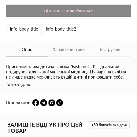
Дізнатись коли з'явиться
info_body_title
info_body_title2
Опис
Характеристики
Інструкція
Приголомшлива дитяча валізка "Fashion Girl" - ідеальний
подарунок для вашої маленької модниці! Ця чарівна валізка
не лише надає можливість вашій дитині прикрашати себе,
але й розвиває уяву та творчість.
Читати далі ...
Унікальність цієї валізки полягає в її розмаїтті та стилізації.
Вона оснащена іграшковим феном і гребінцем, аксесуарами
Поділитися:
для волосся, такими як буси, браслети та кільця, а також
флакончиками та баночками, що імітують парфуми, губну
помаду та засоби для догляду. Крім того, у валізці
розташовано дзеркальце у вигляді серця, яке додає чарівності
ЗАЛИШТЕ ВІДГУК ПРО ЦЕЙ
та робить гру ще захопливішою.
+50
бонусів
за відгук
ТОВАР
Ця валізка створена для того, щоб розвивати та надихати