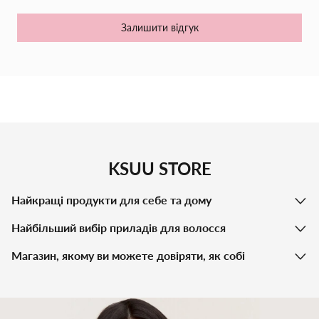
вашу дитину, дозволяючи їй виражати свою творчість та
вдягати себе у різні образи. Замовте "Fashion Girl" валізку
Залишити відгук
прямо зараз і подаруйте вашій доньці незабутню пригоду у
світі моди та краси!
KSUU STORE
Найкращі продукти для себе та дому
Найбільший вибір приладів для волосся
Магазин, якому ви можете довіряти, як собі