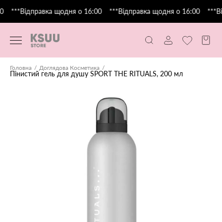
0
***Відправка щодня о 16:00
***Відправка щодня о 16:00
***В
Головна
Доглядова Косметика
Пінистий гель для душу SPORT THE RITUALS, 200 мл