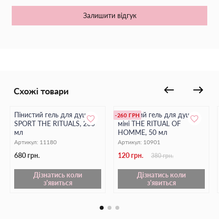
Аромат цитрусових, бергамоту та м’яти, що освіжає та
наповнює енергією
Залишити відгук
Перетворіть щоденний догляд на момент релаксу та
відновлення разом з
The Ritual of Sport
.
Схожі товари
Пінистий гель для душу
Пінистий гель для душу
-260 ГРН
SPORT THE RITUALS, 200
міні THE RITUAL OF
мл
HOMME, 50 мл
Артикул:
11180
Артикул:
10901
680 грн.
120 грн.
380 грн.
Дізнатись коли
Дізнатись коли
з'явиться
з'явиться