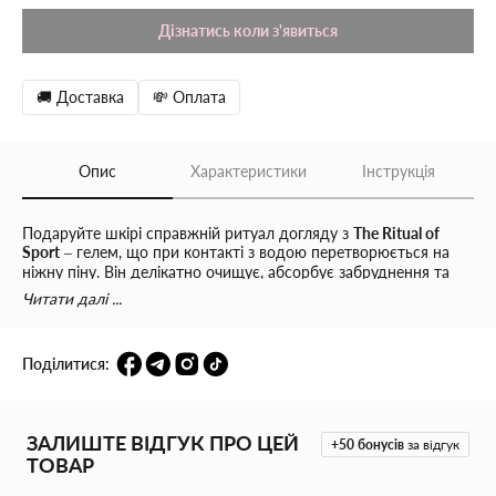
Дізнатись коли з'явиться
🚚 Доставка
💸 Оплата
Опис
Характеристики
Інструкція
Подаруйте шкірі справжній ритуал догляду з
The Ritual of
Sport
– гелем, що при контакті з водою перетворюється на
ніжну піну. Він делікатно очищує, абсорбує забруднення та
знімає запалення, залишаючи шкіру м’якою та зволоженою.
Читати далі ...
Чому він особливий?
Поділитися:
Глибоке очищення без пересушування
Відновлення та пом’якшення шкіри
ЗАЛИШТЕ ВІДГУК ПРО ЦЕЙ
+50
бонусів
за відгук
Захист від зневоднення
ТОВАР