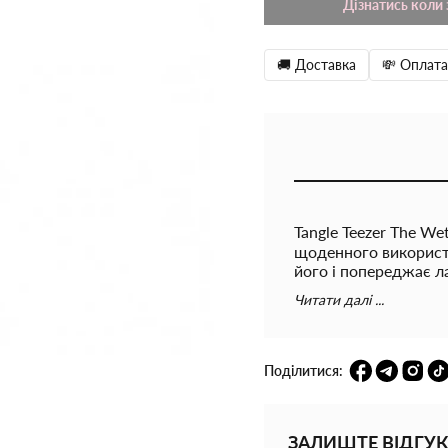
Дізнатись коли 
🚚 Доставка
💸 Оплата
Tangle Teezer The We
щоденного використа
його і попереджає ла
дбайливо розчісує су
Читати далі ...
використовуйте із фе
Mini: -для домашньо
підходить для розпл
голови; -можна викор
Поділитися:
для ключів на ручці,
поміститься в жіноч
підходить для подо
ЗАЛИШТЕ ВІДГУК