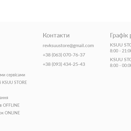
Контакти
Графік
KSUU STO
revksuustore@gmail.com
8:00 - 21:0
+38 (063) 070-76-37
KSUU ST
+38 (093) 434-25-43
8:00 - 00:0
іми сервісами
ті KSUU STORE
ання
ів OFFLINE
пок ONLINE