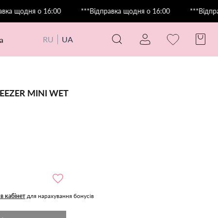
одня о 16:00
***Відправка щодня о 16:00
***Відправка щ
RU
UA
а
EEZER MINI WET
 в кабінет
для нарахування бонусів