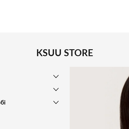
захист і догляд з IVVI.
косметики та гаджетів.
KSUU STORE
бі