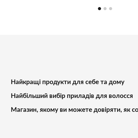
від пошкоджень. Ефективний захист та
максимальний 
природній блиск!
Найкращі продукти для себе та дому
Найбільший вибір приладів для волосся
Магазин, якому ви можете довіряти, як со