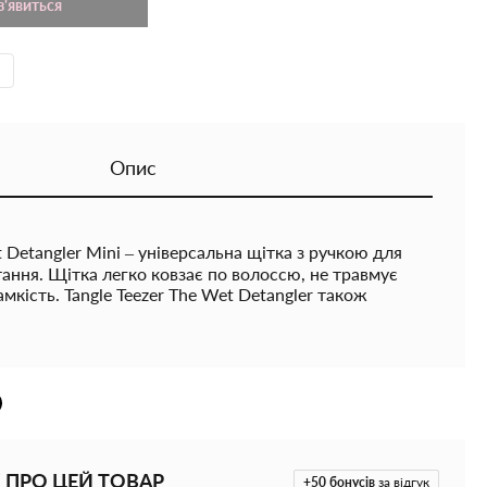
з'явиться
Опис
t Detangler Mini – універсальна щітка з ручкою для
ння. Щітка легко ковзає по волоссю, не травмує
мкість. Tangle Teezer The Wet Detangler також
хе волосся, надаючи їм блиску та гладкості. НЕ
ном. Особливості Tangle Teezer The Wet Detangler
го та професійного застосування; -відмінно
утування кінчиків; -не пошкоджує шкірний покрив
истовувати на сухому і вологому волоссі; -має отвір
 який дозволяє закріпити його на сумці; -легко
ій сумочці завдяки компактному розміру; -ідеально
рожей;
 ПРО ЦЕЙ ТОВАР
+50
бонусів
за відгук