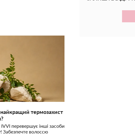
- найкращий термозахист
Де купити косметичку в
я?
всіх ваших потреб?
к IVVI перевершує інші засоби
Шукаєте містку косметичку? 
! Забезпечте волоссю
де купити косметичку розміру