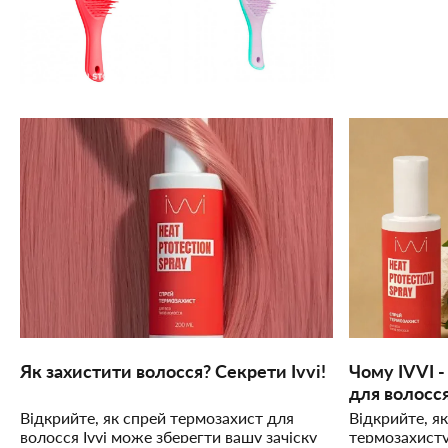
Як захистити волосся? Секрети Ivvi!
Чому IVVI 
для волосс
Відкрийте, як спрей термозахист для
Відкрийте, я
волосся Ivvi може зберегти вашу зачіску
термозахисту