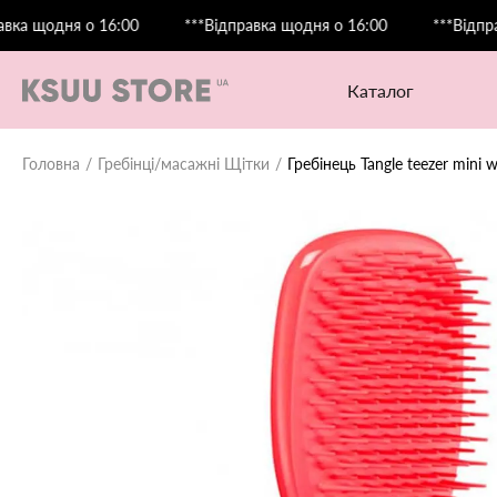
одня о 16:00
***Відправка щодня о 16:00
***Відправка щ
каталог
Головна
Гребінці/масажні Щітки
Гребінець Tangle teezer mini 