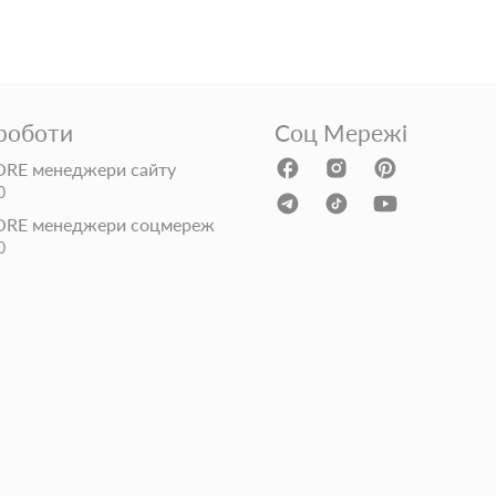
 роботи
Соц Мережі
RE менеджери сайту
0
ORE менеджери соцмереж
0