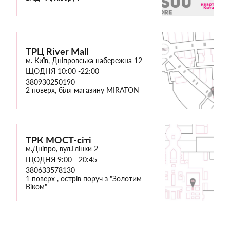
ТРЦ River Mall
м. Київ, Дніпровська набережна 12
ЩОДНЯ 10:00 -22:00
380930250190
2 поверх, біля магазину MIRATON
ТРК МОСТ-сіті
м.Дніпро, вул.Глінки 2
ЩОДНЯ 9:00 - 20:45
380633578130
1 поверх , острів поруч з "Золотим
Віком"