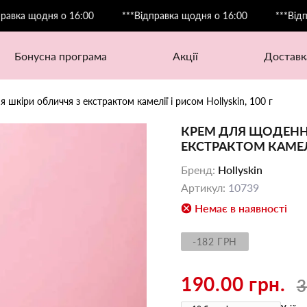
щодня о 16:00
***Відправка щодня о 16:00
***Відправка 
бонусна програма
акції
доставк
кіри обличчя з екстрактом камелії і рисом Hollyskin, 100 г
КРЕМ ДЛЯ ЩОДЕНН
ЕКСТРАКТОМ КАМЕЛІЇ
Бренд
:
Hollyskin
Артикул
:
10739
Немає в наявності
-182 ГРН
190.00 грн.
3