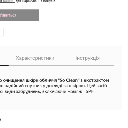
 в кабінет
для нарахування бонусів
з'явиться
Характеристики
Інструкція
 очищення шкіри обличчя "So Clean" з екстрактом
 надійний спутник у догляді за шкірою. Цей засіб
сі види забруднень, включаючи макіяж і SPF,
ложуючи і доглядаючи за шкірою. Екстракт рису
тий фініш і м'яко відбілює. Екстракт камелії ж, у
чує глибоке зволоження, заспокоює шкіру і захищає
ішнього впливу. Засіб не містить мила, легко
 всі етапи очищення шкіри, зберігаючи її свіжість і
дня.