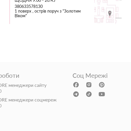
ЩОДНЯ 9:00 - 20:45
380633578130
1 поверх , острів поруч з "Золотим
Віком"
 роботи
Соц Мережі
RE менеджери сайту
0
ORE менеджери соцмереж
0