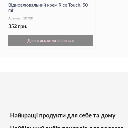
Відновлювальний крем Rice Touch, 50
ml
Артикул:
10720
352 грн.
Дізнатись коли з'явиться
Найкращі продукти для себе та дому
Найбільший вибір приладів для волосся