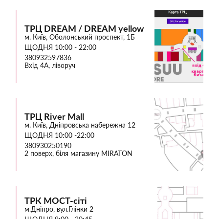
ТРЦ DREAM / DREAM yellow
м. Київ, Оболонський проспект, 1Б
ЩОДНЯ 10:00 - 22:00
380932597836
Вхід 4А, ліворуч
ТРЦ River Mall
м. Київ, Дніпровська набережна 12
ЩОДНЯ 10:00 -22:00
380930250190
2 поверх, біля магазину MIRATON
ТРК МОСТ-сіті
м.Дніпро, вул.Глінки 2