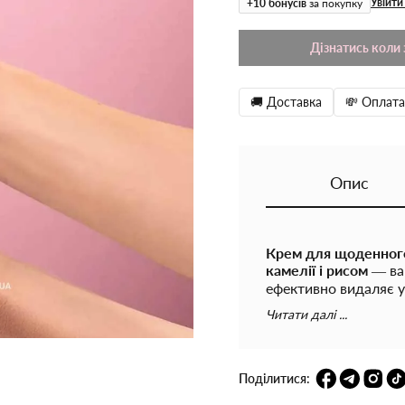
Увійти
+
10
бонусів
за покупку
Дізнатись коли 
🚚 Доставка
💸 Оплата
Опис
Крем для щоденного
камелії і рисом
— ваш
ефективно видаляє у
одночасно ніжно зво
Читати далі ...
додає шкірі шовковис
свою чергу, забезпе
від негативного зовн
змивається і замінює
Поділитися:
матуючи на протязі 