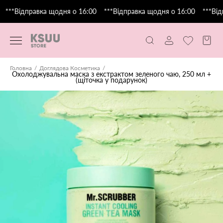
***Відправка щодня о 16:00
***Відправка щодня о 16:00
***Від
Головна
Доглядова Косметика
Охолоджувальна маска з екстрактом зеленого чаю, 250 мл +
(щіточка у подарунок)