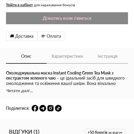
Увійти в кабінет
для нарахування бонусів
Дізнатись коли з'явиться
🚚 Доставка
💸 Оплата
Опис
Характеристики
Інструкція
Охолоджувальна маска Instant Cooling Green Tea Mask з
екстрактом зеленого чаю
– це ідеальний засіб для швидкого
омолодження та освіження вашої шкіри. Вона візуально
підтягує, розгладжує та покращує колір і текстуру обличчя,
Читати далі ...
миттєво усуваючи набряки та зміцнюючи шкіру.
Як працює:
Поділитися:
Екстракт зеленого чаю
заспокоює та відновлює шкіру,
посилює її захисні властивості, зберігаючи свіжість і
молодість.
ВІДГУКИ
(
1
)
+50
бонусів
за відгук