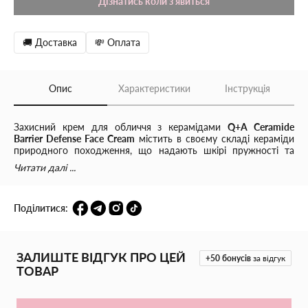
Дізнатись коли з'явиться
🚚 Доставка
💸 Оплата
Опис
Характеристики
Інструкція
Захисний крем для обличчя з керамідами
Q+A Ceramide
Barrier Defense Face Cream
містить в своєму складі кераміди
природного походження, що надають шкірі пружності та
допомагають утримувати вологу, сприяють відновленню її
Читати далі ...
мікробіому. Одним з активних компонентів кремуу є єкстракт
ананаса, що має освітлюючу, зволожуючу та антивікову дію.
Поділитися:
ЗАЛИШТЕ ВІДГУК ПРО ЦЕЙ
+50
бонусів
за відгук
ТОВАР