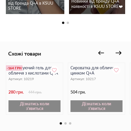
Новинки від бренду Q+A
від бренда Q+А в KSUU
наявності в KSUU STORE❤️
STORE
Схожі товари
Відлущуючий гель для
Сироватка для обличчя з
-164 ГРН
обличчя з кислотами Q+A
цинком Q+A
Артикул:
10219
Артикул:
10217
280 грн.
504 грн.
444 грн.
Дізнатись коли
Дізнатись коли
з'явиться
з'явиться