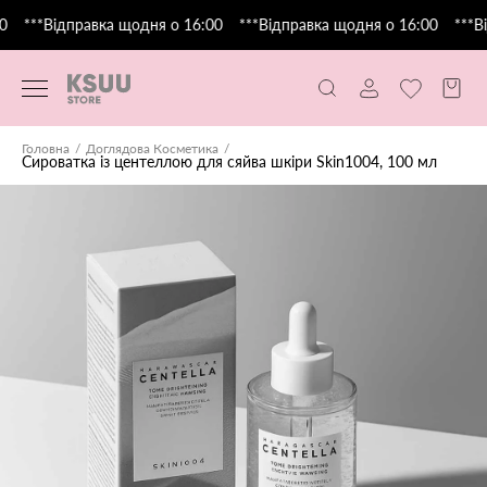
0
***Відправка щодня о 16:00
***Відправка щодня о 16:00
***Ві
Головна
Доглядова Косметика
Сироватка із центеллою для сяйва шкіри Skin1004, 100 мл