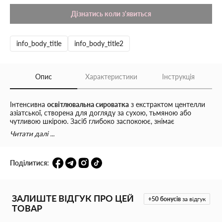
Дізнатись коли з'явиться
info_body_title
info_body_title2
Опис
Характеристики
Інструкція
Інтенсивна
освітлювальна сироватка
з екстрактом центелли
азіатської, створена для догляду за сухою, тьмяною або
чутливою шкірою. Засіб глибоко заспокоює, знімає
подразнення та активізує природні процеси відновлення.
Читати далі ...
Комбінація
ніацинаміду
та
транексамової кислоти
ефективно
бореться з пігментацією: освітлює темні плями, вирівнює тон і
Поділитися:
надає обличчю здорового сяйва.
Пробіотик
допомагає
зміцнити мікробіом шкіри, підвищуючи її захисні функції та
стійкість до негативного впливу навколишнього середовища.
Аргінін
глибоко зволожує, підтримуючи оптимальний рівень
ЗАЛИШТЕ ВІДГУК ПРО ЦЕЙ
гідратації.
+50
бонусів
за відгук
ТОВАР
Продукт має натуральну формулу й не тестується на