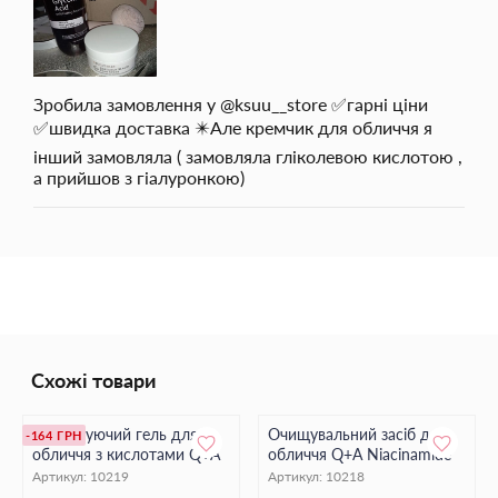
Зробила замовлення у @ksuu__store ✅гарні ціни
✅швидка доставка ✴️Але кремчик для обличчя я
інший замовляла ( замовляла гліколевою кислотою ,
а прийшов з гіалуронкою)
Схожі товари
Відлущуючий гель для
Очищувальний засіб для
-164 ГРН
обличчя з кислотами Q+A
обличчя Q+A Niacinamide
Артикул:
10219
Артикул:
10218