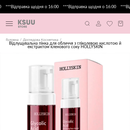
***Відправка щодня о 16:00
***Відправка щодня о 16:00
***Ві
Головна
Доглядова Косметика
Відлущувальна пінка для обличчя з гліколевою кислотою й
екстрактом кленового соку HOLLYSKIN