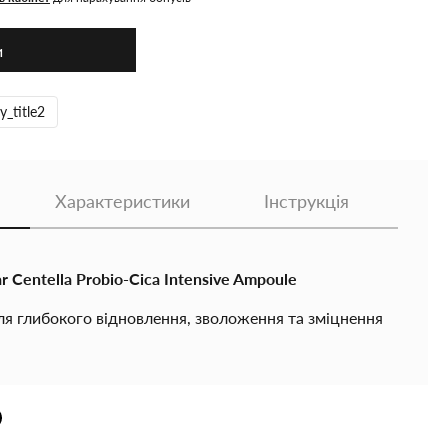
и
y_title2
Характеристики
Інструкція
 Centella Probio-Cica Intensive Ampoule
ля глибокого відновлення, зволоження та зміцнення
ерментованою центелою, комплексом TECA та
є відновити захисний бар’єр, заспокоїти
римати здоровий баланс мікробіома.
чно-гелевій текстурі ампула швидко вбирається, не
 даруючи шкірі м’якість, комфорт і здорове сяйво.