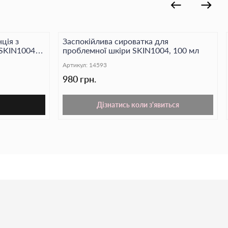
ція з
Заспокійлива сироватка для
 SKIN1004
проблемної шкіри SKIN1004, 100 мл
Cica Essence
Артикул:
14593
980 грн.
Дізнатись коли з'явиться