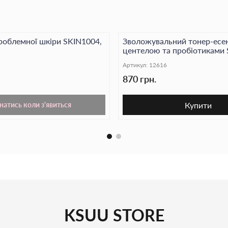
роблемної шкіри SKIN1004,
Зволожувальний тонер-есен
центелою та пробіотиками
Madagascar Centella Probio-
Артикул:
12616
Toner,210 мл
870 грн.
Купити
натись коли з'явиться
KSUU STORE