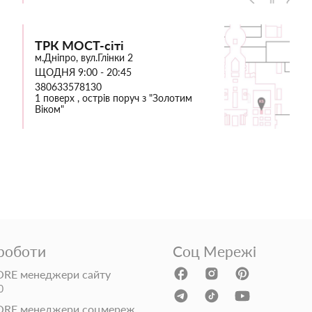
ТРК МОСТ-сіті
м.Дніпро, вул.Глінки 2
ЩОДНЯ 9:00 - 20:45
380633578130
1 поверх , острів поруч з "Золотим
Віком"
 роботи
Соц Мережі
RE менеджери сайту
0
ORE менеджери соцмереж