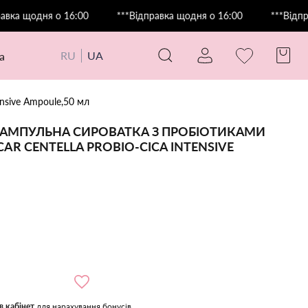
дня о 16:00
***Відправка щодня о 16:00
***Відправка що
RU
UA
а
nsive Ampoule,50 мл
АМПУЛЬНА СИРОВАТКА З ПРОБІОТИКАМИ
AR CENTELLA PROBIO-CICA INTENSIVE
в кабінет
для нарахування бонусів