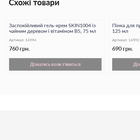
Схожі товари
Заспокійливий гель-крем SKIN1004 із
Пінка для п
чайним деревом і вітаміном B5, 75 мл
125 мл
Артикул:
14594
Артикул:
14592
760 грн.
690 грн.
Дізнатись коли з'явиться
Діз