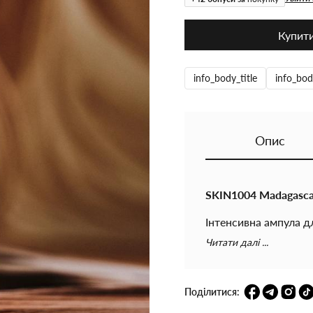
Купит
info_body_title
info_bod
Опис
SKIN1004 Madagascar
Інтенсивна ампула д
шкіри. Формула з ф
Читати далі ...
церамідами допомага
подразнення та підт
Завдяки легкій моло
Поділитися:
залишаючи липкості,