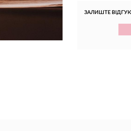
Ідеально підходить 
комбінованою та но
ЗАЛИШТЕ ВІДГУК
Переваги:
• Відновлює та зміц
• Заспокоює почерво
• Інтенсивно зволож
• Підтримує здорови
• Легка текстура без
• Підходить для що