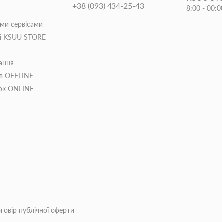
+38 (093) 434-25-43
8:00 - 00:0
іми сервісами
ті KSUU STORE
ання
ів OFFLINE
пок ONLINE
говір публічної оферти