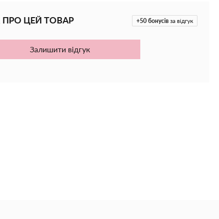
для щоденного догляду за чутливою, сухою,
рмальною шкірою.
 ПРО ЦЕЙ ТОВАР
+50
бонусів
за відгук
нює шкірний бар’єр
Залишити відгук
ніння та подразнення
ує і живить
й мікробіом шкіри
 липкості
денного використання