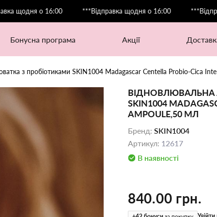
дня о 16:00
***Відправка щодня о 16:00
***Відправка що
бонусна програма
акції
доставк
атка з пробіотиками SKIN1004 Madagascar Centella Probio-Cica Inte
ВІДНОВЛЮВАЛЬНА 
SKIN1004 MADAGASC
AMPOULE,50 МЛ
Бренд
:
SKIN1004
Артикул
:
12617
В наявності
840.00 грн.
Увійти 
+
42
бонуси
за покупку