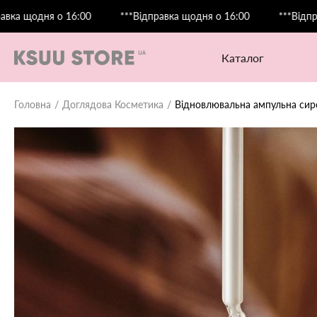
дня о 16:00
***Відправка щодня о 16:00
***Відправка що
каталог
Головна
Доглядова Косметика
Відновлювальна ампульна сиров