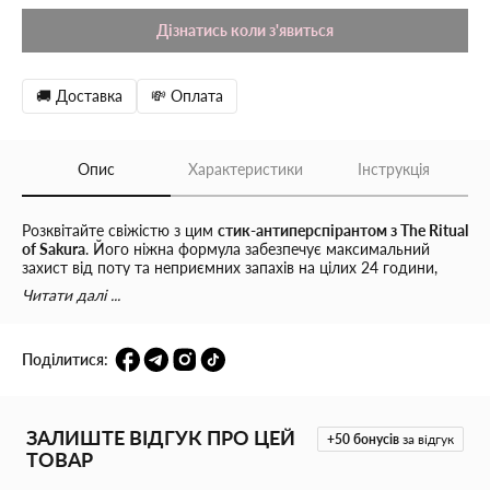
Дізнатись коли з'явиться
🚚 Доставка
💸 Оплата
Опис
Характеристики
Інструкція
Розквітайте свіжістю з цим
стик-антиперспірантом з The Ritual
of Sakura
. Його ніжна формула забезпечує максимальний
захист від поту та неприємних запахів на цілих 24 години,
даруючи комфорт протягом усього дня. Насолоджуйтесь
Читати далі ...
заспокійливим ароматом квітучої вишні та органічного
рисового молока, який огортає вас ніжністю. Підходить для
чутливої шкіри, забезпечуючи делікатний догляд без
Поділитися:
подразнень.
Властивості продукту:
ЗАЛИШТЕ ВІДГУК ПРО ЦЕЙ
+50
бонусів
за відгук
Не залишає плям на одязі;
ТОВАР
Забезпечує 24 години захисту;