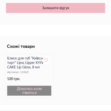
Швидко вбирається та не залишає липкості;
Залишити відгук
Ефективно запобігає потінню;
Ідеально підходить для чутливої шкіри.
Це ідеальний вибір для тих, хто цінує легкість і свіжість
щодня.
Схожі товари
Блиск для губ "Київський
торт" Lipss Lipper KYIV
CAKE Lip Gloss, 8 мл
Артикул:
11065
520 грн.
Дізнатись коли
з'явиться