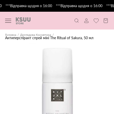
0
***Відправка щодня о 16:00
***Відправка щодня о 16:00
***Ві
Головна
Доглядова Косметика
Антиперспірант спрей міні The Ritual of Sakura, 50 мл