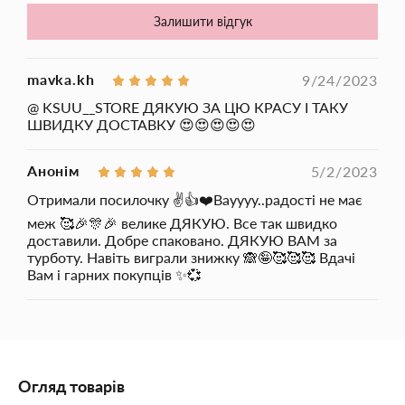
неймовірно гладенькою і ніжною. Екстракт рожевого перцю
руйнує та запобігає формуванню нових накопичень
Залишити відгук
підшкірного жиру, сприяючи швидкій втраті сантиметрів.
mavka.kh
9/24/2023
@ KSUU__STORE ДЯКУЮ ЗА ЦЮ КРАСУ І ТАКУ
ШВИДКУ ДОСТАВКУ 😍😍😍😍😍
Анонім
5/2/2023
Отримали посилочку ✌️👍❤️Вауууу..радості не має
меж 🥰🎉🎊🎉 велике ДЯКУЮ. Все так швидко
доставили. Добре спаковано. ДЯКУЮ ВАМ за
турботу. Навіть виграли знижку 🙈🤪🥰🥰🥰 Вдачі
Вам і гарних покупців ✨💞
Огляд товарів