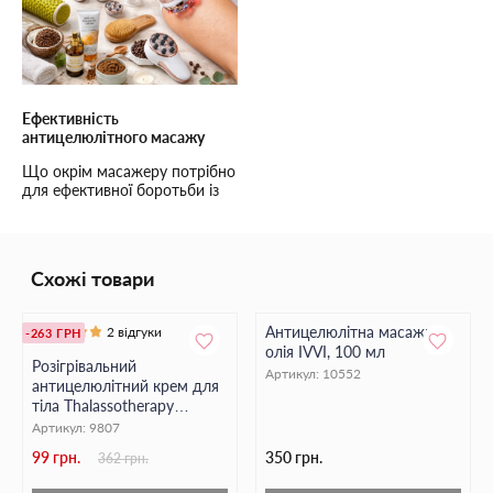
Ефективність
антицелюлітного масажу
Що окрім масажеру потрібно
для ефективної боротьби із
целюлітом?
Схожі товари
Антицелюлітна масажна
2 відгуки
-263 ГРН
олія IVVI, 100 мл
Розігрівальний
Артикул:
10552
антицелюлітний крем для
тіла Thalassotherapy
HOLLYSKIN, 250 мл
Артикул:
9807
99 грн.
350 грн.
362 грн.