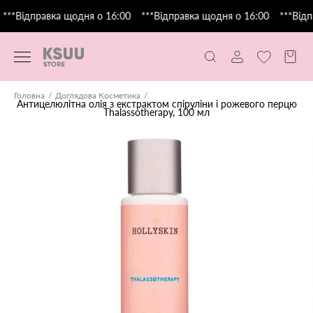
***Відправка щодня о 16:00
***Відправка щодня о 16:00
***Відп
Головна
Доглядова Косметика
Антицелюлітна олія з екстрактом спіруліни і рожевого перцю
Thalassotherapy, 100 мл