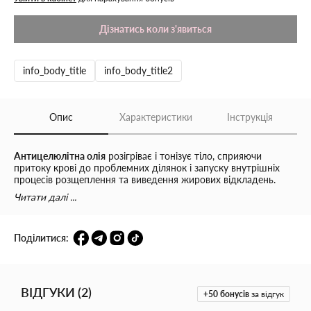
Дізнатись коли з'явиться
info_body_title
info_body_title2
Опис
Характеристики
Інструкція
Антицелюлітна олія
розігріває і тонізує тіло, сприяючи
притоку крові до проблемних ділянок і запуску внутрішніх
процесів розщеплення та виведення жирових відкладень.
Помітно розгладжує шкіру, підвищуючи її пружність і
Читати далі ...
еластичність. Натуральні олії глибоко зволожують шкіру,
підтримують пружність тіла під час схуднення та усувають і
запобігають виникненню розтяжок.
Поділитися:
Ефірна олія лемонграсу прискорює місцевий метаболізм,
виводить зайву рідину та токсини, зміцнюючи шкіру. Багатий
амінокислотами, білками і вітамінами, екстракт спіруліни
відновлює еластиново-колагеновий каркас шкіри, зберігає
ВІДГУКИ
(
2
)
+50
бонусів
за відгук
водно-жировий баланс, вирівнює колір і робить шкіру