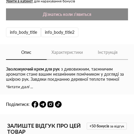
Увійти в кабінет
для нарахування бонусів
Дізнатись коли з'явиться
info_body_title
info_body_title2
Опис
Характеристики
Інструкція
Зволожуючий крем для рук
з дивовижним, таємничим
ароматом стане вашим незамінним помічником у догляді за
шкірою рук. Завдяки поєднанню деревної теплоти темної
амбри, витонченого червоного яблука та екзотичної
Читати далі ...
пасифлори, крем огортає легким, приємним ароматом, що
залишається на шкірі після нанесення. Легка текстура крему
не залишає липких слідів і швидко всмоктується, залишаючи
Поділитися:
відчуття свіжості та комфорту. Його консистенція не надто
густа, тому крем м’яко обволікає шкіру, даруючи їй
зволоження та захист на весь день. Підходить для всіх типів
шкіри, зокрема для сухої, забезпечуючи їй необхідний рівень
ЗАЛИШТЕ ВІДГУК ПРО ЦЕЙ
зволоження.
+50
бонусів
за відгук
ТОВАР