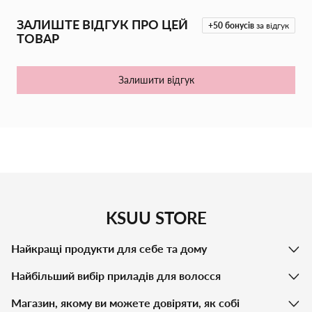
волосся зсередини.
ЗАЛИШТЕ ВІДГУК ПРО ЦЕЙ
+50
бонусів
за відгук
Особливості продукту:
ТОВАР
Легкий кондиціонер забезпечує максимальний об'єм без
обтяження;
Залишити відгук
Ідеально підходить для тонкого та рідкого волосся;
Поживні протеїни пшениці та амінокислоти зміцнюють
волосся, додаючи йому сили та життєвої енергії.
Volume Amplifying Conditioner — чудовий вибір для тих, хто
прагне додати тонкому волоссю об’єму, пружності та
природного сяйва.
KSUU STORE
Найкращі продукти для себе та дому
Найбільший вибір приладів для волосся
Магазин, якому ви можете довіряти, як собі