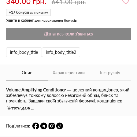
340.00 грн.
641.00 грн.
+
17
бонусів
за покупку
Увійти в кабінет
для нарахування бонусів
Дізнатись коли з'явиться
info_body_title
info_body_title2
Опис
Характеристики
Інструкція
Volume Amplifying Conditioner
— це легкий кондиціонер, який
забезпечує тонкому волоссю невагомий об’єм, блиск та
пружність. Завдяки своїй збагаченій формулі, кондиціонер
робить пасма густішими, додає їм об’єму та запобігає
Читати далі ...
обтяженню, залишаючи волосся легким і шовковистим.
Безпечний для фарбованого волосся, цей кондиціонер
підходить для тих, хто хоче забезпечити максимальний об'єм
Поділитися:
та сяйво своїм пасмам. Формула з миттєвим розплутуванням
містить білки рису та кіноа, які зміцнюють та відновлюють