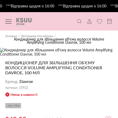
0
***Відправка щодня о 16:00
***Відправка щодня о 16:00
***В
Головна
Доглядова Косметика
Кондиціонер для збільшення об'єму волосся Volume
Amplifying Conditioner Davroe, 100 мл
КОНДИЦІОНЕР ДЛЯ ЗБІЛЬШЕННЯ ОБ'ЄМУ
ВОЛОССЯ VOLUME AMPLIFYING CONDITIONER
DAVROE, 100 МЛ
Бренд
:
Davroe
Артикул
:
10922
Немає в наявності
-301 ГРН