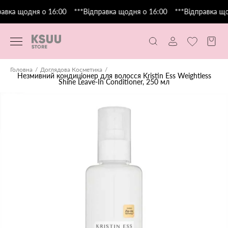
авка щодня о 16:00
***Відправка щодня о 16:00
***Відправка що
Головна
Доглядова Косметика
Незмивний кондиціонер для волосся Kristin Ess Weightless
Shine Leave-In Conditioner, 250 мл