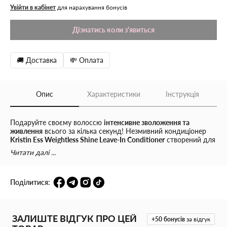
Увійти в кабінет
для нарахування бонусів
Дізнатись коли з'явиться
🚚 Доставка
💸 Оплата
Опис
Характеристики
Інструкція
Подаруйте своєму волоссю
інтенсивне зволоження та
живлення
всього за кілька секунд! Незмивний кондиціонер
Kristin Ess Weightless Shine Leave-In Conditioner
створений для
тих, хто цінує
доглянуте, блискуче та здорове волосся
, не
Читати далі ...
витрачаючи зайвий час на догляд.
Формула кондиціонера розгладжує пасма, відновлює їхню
Поділитися:
природну силу та надає
дзеркального блиску
. Засіб
зміцнює
корені
, захищає волосся від пошкоджень та полегшує
розчісування. Вам більше не доведеться боротися з
неслухняними пасмами – просто
розпиліть
,
помасажуйте
,
ЗАЛИШТЕ ВІДГУК ПРО ЦЕЙ
розчешіть
– і ваше волосся виглядатиме бездоганно!
+50
бонусів
за відгук