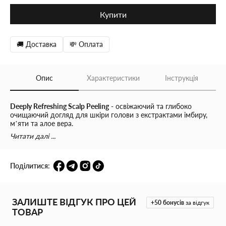
Купити
🚚 Доставка
💸 Оплата
Опис
Характеристики
Інструкція
Deeply Refreshing Scalp Peeling
- освіжаючий та глибоко
очищаючий догляд для шкіри голови з екстрактами імбиру,
м’яти та алое вера.
Читати далі ...
Засіб делікатно й ефективно:
- ретельно очищає шкіру голови від забруднень і залишків
Поділитися:
стайлінгу;
- прискорює природне відлущення ороговілих клітин;
ЗАЛИШТЕ ВІДГУК ПРО ЦЕЙ
+50
бонусів
за відгук
- за допомогою сучасних безпечних компонентів зменшує та
ТОВАР
запобігає появі лупи;