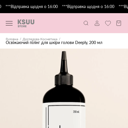
***Відправка щодня о 16:00
***Відправка щодня о 16:00
***Ві
Головна
Доглядова Косметика
Освіжаючий пілінг для шкіри голови Deeply, 200 мл