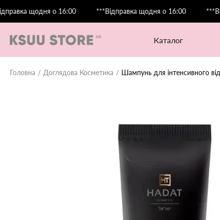
вка щодня о 16:00
***Відправка щодня о 16:00
***Відпра
каталог
Головна
Доглядова Косметика
Шампунь для інтенсивного від