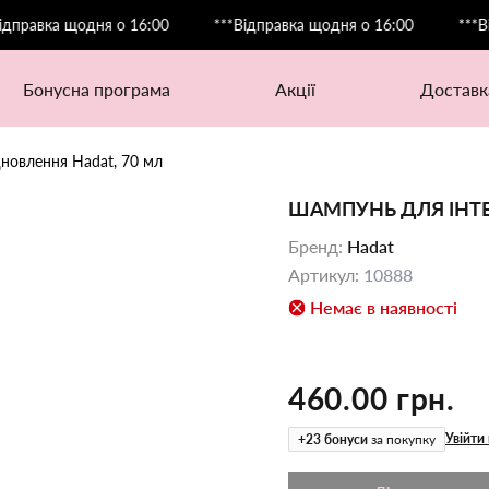
вка щодня о 16:00
***Відправка щодня о 16:00
***Відпра
бонусна програма
акції
доставк
новлення Hadat, 70 мл
ШАМПУНЬ ДЛЯ ІНТЕ
Бренд
:
Hadat
Артикул
:
10888
Немає в наявності
460.00 грн.
Увійти 
+
23
бонуси
за покупку