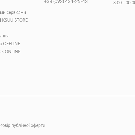
+38 (093) 434-25-43
8:00 - 00:0
іми сервісами
ті KSUU STORE
ання
ів OFFLINE
пок ONLINE
говір публічної оферти