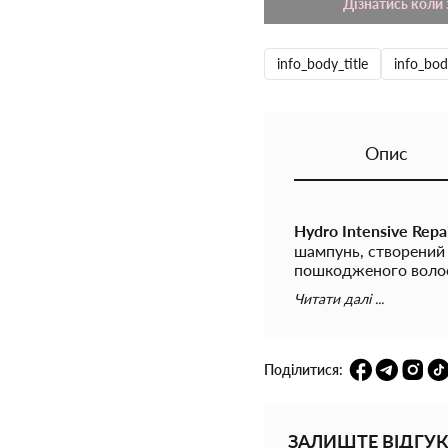
Дізнатись коли 
info_body_title
info_bod
Опис
Hydro Intensive Repa
шампунь, створений 
пошкодженого волос
поєднує м'яке очище
Читати далі ...
першого миття поміт
видимі пошкодженн
Особливості Hadat C
Поділитися:
стильний та зручн
подорожей;
ЗАЛИШТЕ ВІДГУК