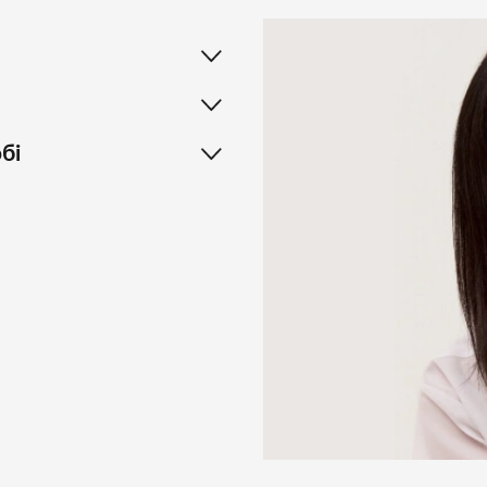
сприяє відновленн
до кінчиків.
Цей шампунь стане н
забезпечуючи здоров
бі