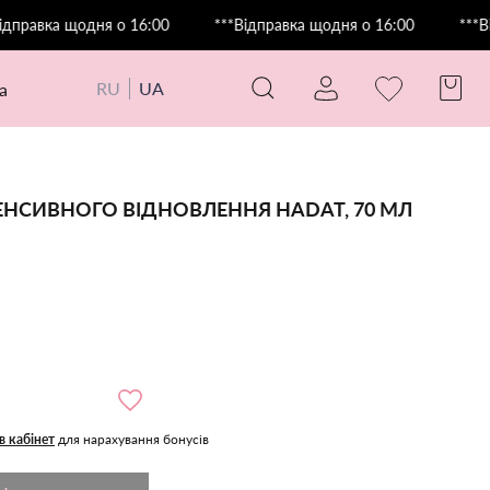
вка щодня о 16:00
***Відправка щодня о 16:00
***Відпра
RU
UA
а
НСИВНОГО ВІДНОВЛЕННЯ HADAT, 70 МЛ
в кабінет
для нарахування бонусів