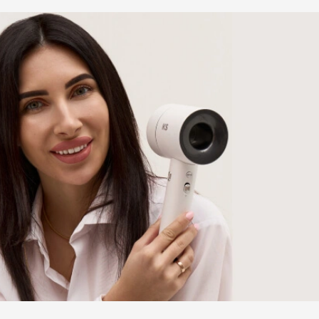
ю та зміцненню волосся по всій довжині, від коренів
езамінним помічником у догляді за вашим волоссям,
ий вигляд і природний блиск.