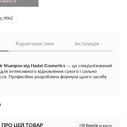
з'явиться
y_title2
Характеристики
Інструкція
ir Shampoo від Hadat Cosmetics
— це спеціалізований
для інтенсивного відновлення сухого і сильно
ся. Професійно розроблена формула цього засобу
ння та повноцінний догляд, що дозволяє вже після
но перетворити ваші локони та поступово усунути
я.
osmetics Hydro Intensive Repair Shampoo:
ий тюбик меншого об'єму, що ідеально підходить для
 ПРО ЦЕЙ ТОВАР
+50
бонусів
за відгук