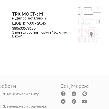
ТРК МОСТ-сіті
м.Дніпро, вул.Глінки 2
ЩОДНЯ 9:00 - 20:45
380633578130
1 поверх , острів поруч з "Золотим
Віком"
 роботи
Соц Мережі
RE менеджери сайту
0
ORE менеджери соцмереж