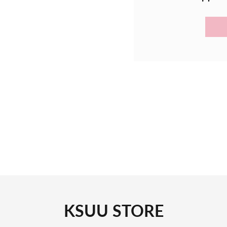
свіжий аромат з но
незвичайна кремоп
текстуру шампуню
без сульфатів, що
у складі тільки н
очищення волосся
підходить для всі
містить комплекс 
волосся;
при нанесенні тра
очищає волосся, 
створює на волосс
структурі волосся
KSUU STORE
полегшує розчісув