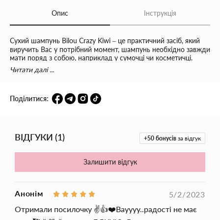
Опис
Інструкція
Сухий шампунь Bilou Crazy Kiwi – це практичний засіб, який
виручить Вас у потрібний момент, шампунь необхідно завжди
мати поряд з собою, наприклад у сумочці чи косметичці.
Сухий шампунь для волосся Bilou Crazy Kiwi сприяє м'якому
Читати далі ...
очищенню волосся від забруднення. Надає волоссю свіжості,
чистоти, легкості, а також приємного ніжного аромату.
Завдяки сухому шампуню можна довго зберегти волосся
Поділитися:
чистим і доглянутим, навіть якщо немає можливості довго не
використовувати воду і звичайний шампунь. Після
застосування засобу для волосся, локони стануть об'ємними,
м'якими, пишними та розкішними. Об'єм: 200 мл
ВІДГУКИ
(
1
)
+50
бонусів
за відгук
Залишити відгук
Анонім
5/2/2023
Отримали посилочку ✌️👍❤️Вауууу..радості не має