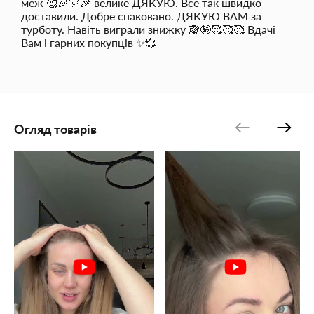
меж 🥰🎉🎊🎉 велике ДЯКУЮ. Все так швидко
доставили. Добре спаковано. ДЯКУЮ ВАМ за
турботу. Навіть виграли знижку 🙈🤪🥰🥰🥰 Вдачі
Вам і гарних покупців ✨💞
Огляд товарів