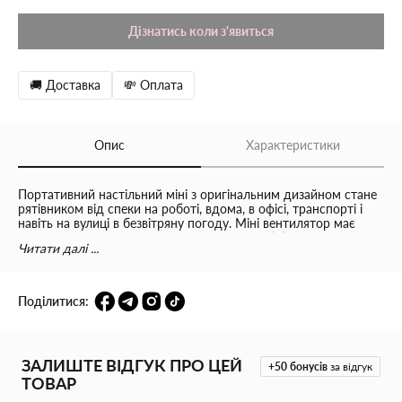
Дізнатись коли з'явиться
🚚 Доставка
💸 Оплата
Опис
Характеристики
Портативний настільний міні з оригінальним дизайном стане
рятівником від спеки на роботі, вдома, в офісі, транспорті і
навіть на вулиці в безвітряну погоду. Міні вентилятор має
досить компактні розміри і легка вага, що б брати його з
Читати далі ...
собою куди б Ви не направлялися. Характеристики: Тип:
портативний вентилятор настільний Матеріал: пластик
Потужність: 1,5 - 2,5 Вт Вхід: 5В / 1А Харчування: вбудований
акумулятор Діаметр лопатей: 8 см Режими швидкості: 2
Поділитися:
Зміна кута нахилу: так Час зарядки: близько 2 ч Час роботи: 1
- 1,5 год особливості: оригінальний дизайн, компактний
розмір, легка вага, міцний пластик, може працювати від
мережі або Power Bank, 2 режиму швидкості, регулювання
ЗАЛИШТЕ ВІДГУК ПРО ЦЕЙ
кута нахилу лопатей
+50
бонусів
за відгук
ТОВАР