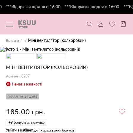
0
***Відправка щодня о 16:00
***Відправка щодня о 16:00
***Ві
Міні вентилятор (кольоровий)
Головна
МІНІ ВЕНТИЛЯТОР (КОЛЬОРОВИЙ)
Артикул
:
8287
Немає в наявності
ГАРАНТІЯ 14 ДНІВ
185.00 грн.
+
9
бонусів
за покупку
Увійти в кабінет
для нарахування бонусів