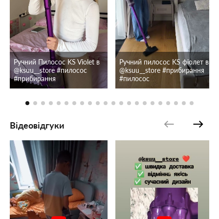
Ручний Пилосос KS Violet в
Ручний пилосос KS фіолет в
@ksuu__store #пилосос
@ksuu__store #прибирання
#прибирання
#пилосос
Відеовідгуки