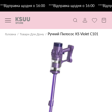
**Відправка щодня о 16:00
***Відправка щодня о 16:00
***Відпра
Ручний Пилосос KS Violet C101
Головна
Товари Для Дому