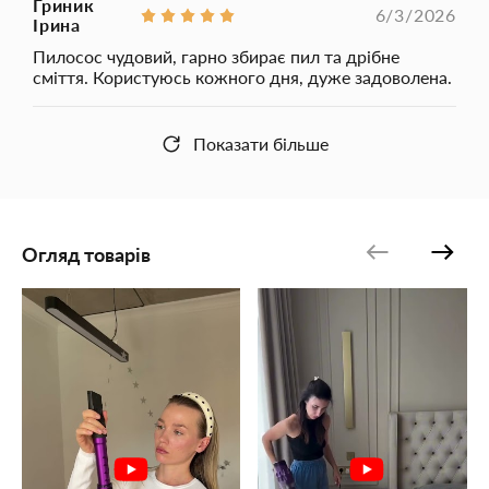
Гриник
пилососом KS ваше прибирання буде простим, а результат –
6/3/2026
Ірина
бездоганним.
Пилосос чудовий, гарно збирає пил та дрібне
сміття. Користуюсь кожного дня, дуже задоволена.
Показати більше
Огляд товарів