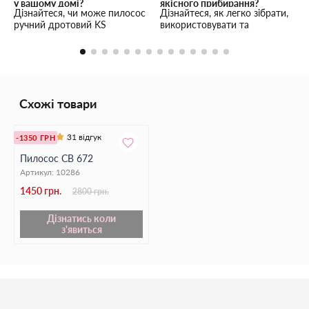
у вашому домі?
якісного прибирання?
Дізнайтеся, чи може пилосос
Дізнайтеся, як легко зібрати,
ручний дротовий KS
використовувати та
забезпечити ефективне
доглядати за пилососом
прибирання вашого дому
ручним для дому KS Vilet
завдяки своїй потужності та
C101, щоб зробити
зручності у використанні.
прибирання зручнішим.
Схожі товари
31 відгук
-1350 ГРН
Пилосос СВ 672
Артикул:
10286
1450 грн.
2800 грн.
Дізнатись коли
з'явиться