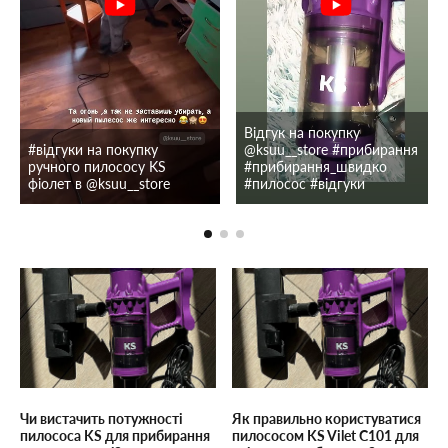
Відгук на покупку
#відгуки на покупку
@ksuu__store #прибирання
ручного пилососу KS
#прибирання_швидко
фіолет в @ksuu__store
#пилосос #відгуки
Чи вистачить потужності
Як правильно користуватися
пилососа KS для прибирання
пилососом KS Vilet C101 для