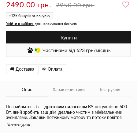
2490.00 грн.
2950.00 грн.
+
125
бонусів
за покупку
Увійти в кабінет
для нарахування бонусів
Купити
Частинами
від 623
грн/місяць
🚚 Доставка
💸 Оплата
Опис
Характеристики
Інструкція
Познайомтесь із –
дротовим пилососом KS
потужністю 600
Вт, який зробить ваш дім ідеально чистим з мінімальними
зусиллями. Завдяки потужному мотору та потоку повітря
18,3 л/с, цей пилосос легко справляється з пилом, сміттям та
Читати далі ...
шерстю, забезпечуючи глибоке прибирання навіть на
килимах.
Сила всмоктування в 16 000 Па
дозволяє вам