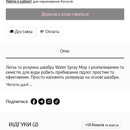
Увійти в кабінет
для нарахування бонусів
Дізнатись коли з'явиться
🚚 Доставка
💸 Оплата
Опис
Легка та розумна швабра Water Spray Mop з розпилювачем та
ємністю для води робить прибирання підлог простим та
ефективним. Просто наповніть резервуар на основі швабри,
натисніть на курок для розпилення та починайте прибирати.
Читати далі ...
Це економічний спосіб миття підлоги, особливо підходить
для делікатних поверхонь, таких як паркет та ламінат.
Швабра оснащена розпилювачем, який забезпечує дозу
Поділитися:
подачу води (1.7-2 мл). Резервуар має об'єм 350 мл. Насадка
з мікрофібри легко видаляє забруднення, а м'які волокна
дозволяють вбирати рідину та вологу. Характеристики:
✔️Матеріал: пластик, алюміній; ✔️Матеріал насадки:
ВІДГУКИ
(
2
)
мікрофібра; ✔️Об'єм резервуару для води: 350 мл.;
+50
бонусів
за відгук