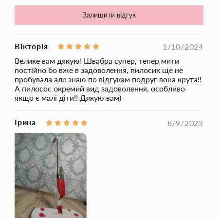
✔️Обертання на 360°. потрібна невелика кількість води або
миючого засобу; Розміри: швабра висота: 113,5 см; колба:
Залишити відгук
16,5 см; насадка: 39*11,5см ;
Вікторія
1/10/2024
Велике вам дякую! Швабра супер, тепер мити
постійно бо вже в задоволення, пилосик ще не
пробувала але знаю по відгукам подруг вона крута!!
А пилосос окремий вид задоволення, особливо
якщо є малі діти!! Дякую вам)
Ірина
8/9/2023