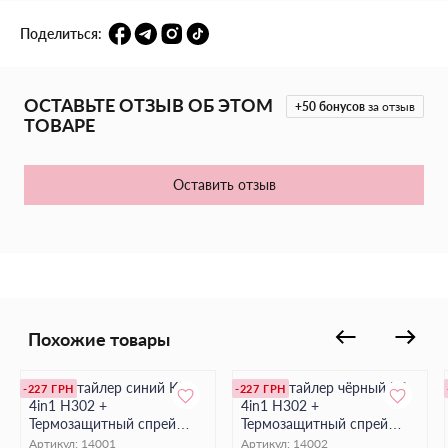
сохранить волосы ухоженными, мягкими и блестящими.
Поделиться:
Идеальное сочетание для ежедневного ухода и укладки.
ОСТАВЬТЕ ОТЗЫВ ОБ ЭТОМ
+50
бонусов
за отзыв
ТОВАРЕ
Оставить отзыв
Похожие товары
Браш-стайлер синий KS
Браш-стайлер чёрный KS
-227 ГРН
-227 ГРН
4in1 H302 +
4in1 H302 +
Термозащитный спрей
Термозащитный спрей
IVVI, 200 мл
IVVI, 200 мл
Артикул:
14001
Артикул:
14002