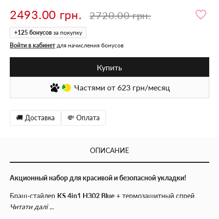
2493.00 грн.
2720.00 грн.
+
125
бонусов
за покупку
Войти в кабинет
для начисления бонусов
Купить
Частями
от 623
грн/месяц
🚚 Доставка
💸 Оплата
ОПИСАНИЕ
Акционный набор для красивой и безопасной укладки!
Браш-стайлер
KS 4in1 H302 Blue
+ термозащитный спрей
IVVI 200 мл
по специальной цене. Создавайте объём,
Читати далі ...
гладкость и стильные укладки, а термозащита поможет