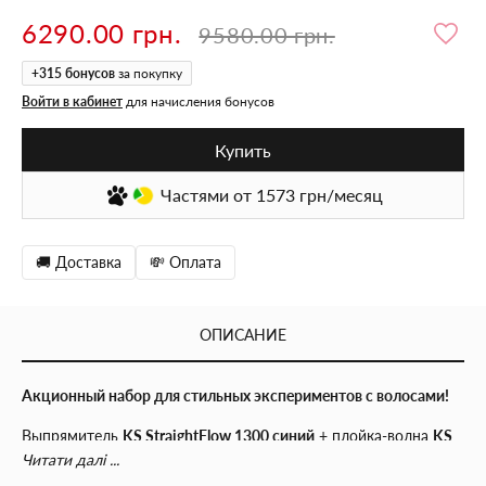
6290.00 грн.
9580.00 грн.
+
315
бонусов
за покупку
Войти в кабинет
для начисления бонусов
Купить
Частями
от 1573
грн/месяц
🚚 Доставка
💸 Оплата
ОПИСАНИЕ
Акционный набор для стильных экспериментов с волосами!
Выпрямитель
KS StraightFlow 1300 синий
+ плойка-волна
KS
SMART 3in1 (18–25 мм)
по специальной цене. Создавайте
Читати далі ...
идеально гладкие волосы или эффектные волны разного