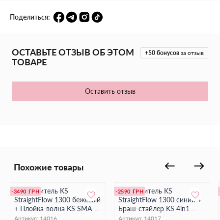
размера в зависимости от настроения и образа.
Поделиться:
Всё необходимое для безупречной укладки в одном наборе.
ОСТАВЬТЕ ОТЗЫВ ОБ ЭТОМ
+50
бонусов
за отзыв
ТОВАРЕ
Оставить отзыв
Похожие товары
Выпрямитель KS
Выпрямитель KS
-3490 ГРН
-2590 ГРН
StraightFlow 1300 бежевый
StraightFlow 1300 синий +
+ Плойка-волна KS SMART
Браш-стайлер KS 4in1
3in1 (18–25 мм)
H302 Beige
Артикул:
14016
Артикул:
14017