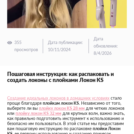
Дата
355
Дата публикации
:
обновления
:
просмотров
10/11/2024
8/4/2026
Пошаговая инструкция: как распаковать и
создать локоны с плойками Локон KS
Создание идеальных локонов в домашних условиях
стало
проще благодаря
плойкам локон KS
. Независимо от того,
выберете ли вы
плойку локон KS 28 мм
для четких локонов
или
плойку локон KS 32 мм
для крупных волн, важно знать,
как правильно подготовить инструмент к использованию и
безопасно им пользоваться. В этой статье мы предоставим
вам пошаговую инструкцию по распаковке
плойки Локон
KS
, ее первому использованию и созданию причесок,