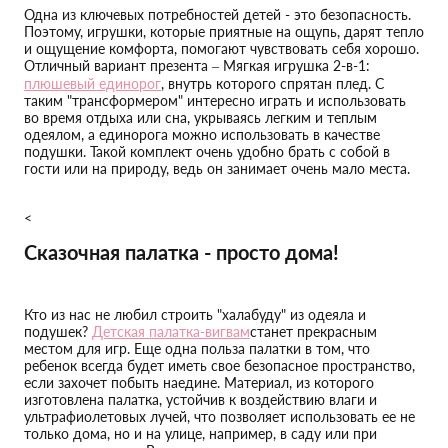
Одна из ключевых потребностей детей - это безопасность.
Поэтому, игрушки, которые приятные на ощупь, дарят тепло
и ощущение комфорта, помогают чувствовать себя хорошо.
Отличный вариант презента – Мягкая игрушка 2-в-1:
плюшевый единорог
, внутрь которого спрятан плед. С
таким "трансформером" интересно играть и использовать
во время отдыха или сна, укрываясь легким и теплым
одеялом, а единорога можно использовать в качестве
подушки. Такой комплект очень удобно брать с собой в
гости или на природу, ведь он занимает очень мало места.
<
Сказочная палатка - просто дома!
Кто из нас не любил строить "халабуду" из одеяла и
подушек?
Детская палатка-вигвам
станет прекрасным
местом для игр. Еще одна польза палатки в том, что
ребенок всегда будет иметь свое безопасное пространство,
если захочет побыть наедине. Материал, из которого
изготовлена палатка, устойчив к воздействию влаги и
ультрафиолетовых лучей, что позволяет использовать ее не
только дома, но и на улице, например, в саду или при