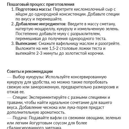
Пошаговый процесс приготовления
Подготовка массы
: Перетрите кисломолочный сыр с
яйцом до однородной консистенции. Добавьте специи
по вкусу и перемешайте.
Добавление ингредиентов
: Введите в массу сметану,
натертую моцареллу, кукурузу и измельченную зелень.
Постепенно добавьте муку с разрыхлителем,
перемешивая до получения однородного теста.
Выпекание
: Смажьте вафельницу маслом и разогрейте.
Выложите на нее 1,5-2 столовые ложки теста и
выпекайте 2-3 минуты до золотистой корочки.
Советы и рекомендации
Выбор кукурузы: Используйте консервированную
кукурузу для удобства, но можно также попробовать
свежую или замороженную, предварительно разморозив и
отжав ее.
Специи: Экспериментируйте с разными специями и
травами, чтобы найти идеальное сочетание для вашего
вкуса. Добавление чеснока или лука-порея придаст
дополнительную ароматность.
Подача: Подавайте вафли со свежими овощами, зеленью
или легким йогуртовым соусом для более
сбалансированного завтрака.