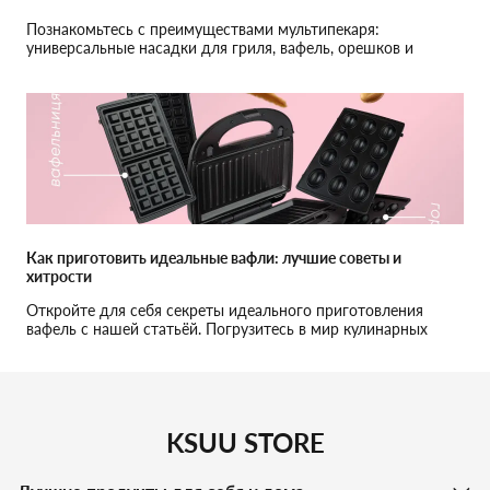
Познакомьтесь с преимуществами мультипекаря:
универсальные насадки для гриля, вафель, орешков и
сэндвичей преобразят вашу кулинарную рутину и станут
любимым устройством в семье с детьми
Как приготовить идеальные вафли: лучшие советы и
хитрости
Откройте для себя секреты идеального приготовления
вафель с нашей статьёй. Погрузитесь в мир кулинарных
открытий и узнайте, как кухонные приборы и новаторские
рецепты могут упростить вашу кулинарную жизнь. Сделайте
ваши семейные завтраки незабываемыми!
KSUU STORE