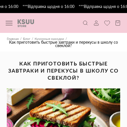
о 16:00
***Відправка щодня о 16:00
***Відправка щодня о 16:00
Главная
Блог
Кухонные находки
Как приготовить быстрые завтраки и перекусы в школу со
свеклой?
КАК ПРИГОТОВИТЬ БЫСТРЫЕ
ЗАВТРАКИ И ПЕРЕКУСЫ В ШКОЛУ СО
СВЕКЛОЙ?