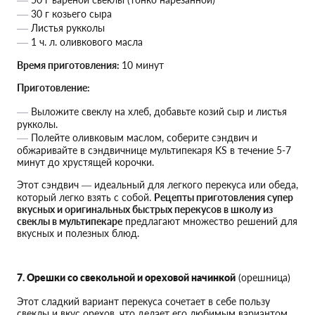
30 г козьего сыра
Листья рукколы
1 ч. л. оливкового масла
Время приготовления:
10 минут
Приготовление:
Выложите свеклу на хлеб, добавьте козий сыр и листья
рукколы.
Полейте оливковым маслом, соберите сэндвич и
обжаривайте в сэндвичнице мультипекаря KS в течение 5-7
минут до хрустящей корочки.
Этот сэндвич — идеальный для легкого перекуса или обеда,
который легко взять с собой.
Рецепты приготовления супер
вкусных и оригинальных быстрых перекусов в школу из
свеклы в мультипекаре
предлагают множество решений для
вкусных и полезных блюд.
7. Орешки со свекольной и ореховой начинкой
(орешница)
Этот сладкий вариант перекуса сочетает в себе пользу
свеклы и вкус орехов, что делает его любимым вариантом