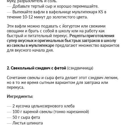
муку, разрыхлитель и соль.
Добавьте тертый сыр и хорошо перемешайте.
Выпекайте вафли в вафельнице мультипекаря KS в
течение 10-12 минут до золотистого цвета.
Эти вафли можно подавать с йогуртом или свежими
овощами и брать с собой в школу или на работу как
быстрый и питательный перекус.
Рецепты приготовления
супер вкусных и оригинальных быстрых завтраков в школу
из свеклы в мультипекаре
предлагают множество вариантов
для вкусного начала дня.
2. Свекольный сэндвич с фетой
(сэндвичница)
Сочетание свеклы и сыра фета делает этот сэндвич легким,
но в то же время сытным вариантом для завтрака или
перекуса.
Ингредиенты:
2 кусочка цельнозернового хлеба
100 г вареной свеклы (тонко нарезанной)
50 г сыра фета
Листья шпината