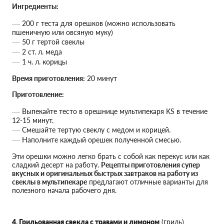
Ингредиенты:
200 г теста для орешков (можно использовать
пшеничную или овсяную муку)
50 г тертой свеклы
2 ст. л. меда
1 ч. л. корицы
Время приготовления:
20 минут
Приготовление:
Выпекайте тесто в орешнице мультипекаря KS в течение
12-15 минут.
Смешайте тертую свеклу с медом и корицей.
Наполните каждый орешек полученной смесью.
Эти орешки можно легко брать с собой как перекус или как
сладкий десерт на работу.
Рецепты приготовления супер
вкусных и оригинальных быстрых завтраков на работу из
свеклы в мультипекаре
предлагают отличные варианты для
полезного начала рабочего дня.
4. Грильованная свекла с травами и лимоном
(гриль)