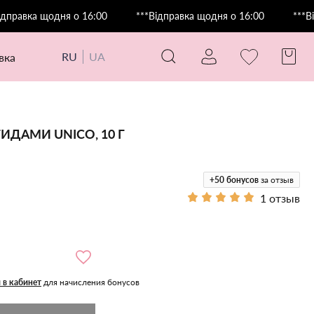
ка щодня о 16:00
***Відправка щодня о 16:00
***Відправ
RU
UA
авка
ИДАМИ UNICO, 10 Г
+50
бонусов
за отзыв
1 отзыв
 в кабинет
для начисления бонусов