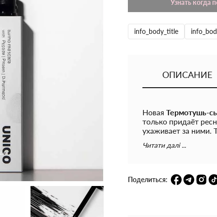
Узнать когда 
info_body_title
info_bod
ОПИСАНИЕ
Новая
Термотушь-с
только придаёт ресн
ухаживает за ними. Т
оставляет тёмных кр
Читати далі ...
водой, без трения и 
Активная формула с
рост ресниц, делает
Поделиться:
увлажняет и успокаи
Натуральный компл
текстуру и объём, с