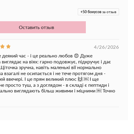
оновая щёточка
идеально распределяет тушь с
 удлиняет, подкручивает и прокрашивает даже самые
+50
бонусов
за отзыв
в уголках глаз, не оставляя следов и слипшихся
Оставить отзыв
ты:
уют рост и укрепление ресниц.
4/26/2026
теин:
питает, восстанавливает и защищает ресницы.
деякий час - і це реально любов 😍 Дуже
 виглядає на віях: гарно подовжує, підкручує і дає
мин B5):
успокаивает, увлажняет и способствует
Щіточка зручна, навіть маленькі вії нормально
 взагалі не осипається і не тече протягом дня -
ей ввечері. І це прям великий плюс 🙌 ￼ І ще
линый воск:
придают объём, создают красивую
 фиксируют изгиб.
е просто туш, а з доглядом - в складі є пептиди і
реально виглядають більш живими і міцними ￼ Точно
речного взгляда:
роскошный макияж + полноценный
ичкой.