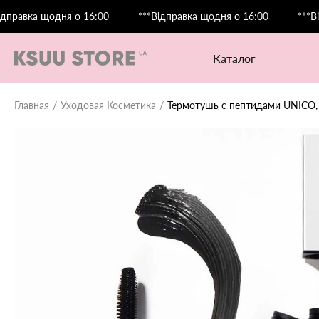
ка щодня о 16:00
***Відправка щодня о 16:00
***Відправ
каталог
Главная
Уходовая Косметика
Термотушь с пептидами UNICO, 