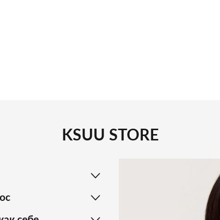
KSUU STORE
ос
как себе