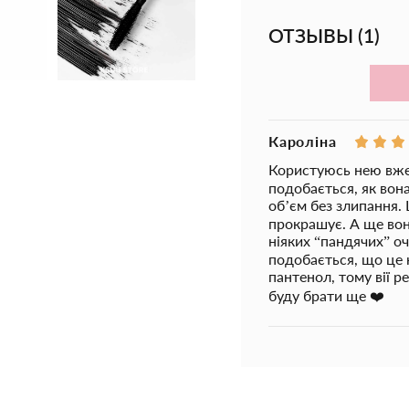
Продуманная
силик
первого взмаха: она
ОТЗЫВЫ
(
1
)
маленькие реснички 
пучков.
Активные компонен
- Пептиды:
стимулир
Кароліна
- Растительный про
Користуюсь нею вже 
подобається, як вона
- Пантенол (провита
об’єм без злипання. 
росту.
прокрашує. А ще вона
ніяких “пандячих” оч
- Карнаубский и пче
текстуру и надёжно
подобається, що це н
пантенол, тому вії 
Ваша формула безуп
буду брати ще ❤️
уход за каждой ресн