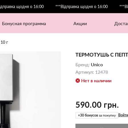
ка щодня о 16:00
***Відправка щодня о 16:00
***Відправ
бонусная программа
акции
дост
10 г
ТЕРМОТУШЬ С ПЕПТ
Бренд
:
Unico
Артикул
:
12478
Нет в наличии
590.00 грн.
Войти
+
30
бонусов
за покупку