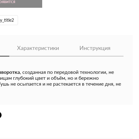
появится
y_title2
Характеристики
Инструкция
ыворотка
, созданная по передовой технологии, не
ицам глубокий цвет и объём, но и бережно
ушь не осыпается и не растекается в течение дня, не
угов под глазами, а смывается легко - просто тёплой
следов.
пептидами и растительным протеином
стимулирует
 их крепче и эластичнее.
Пантенол
интенсивно
вает, укрепляя структуру каждой ресницы.
екс
карнаубского и пчелиного восков
добавляет
оздавая плотное, равномерное покрытие.